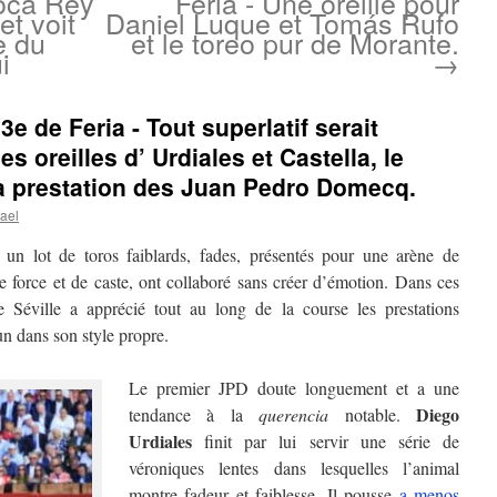
Roca Rey
Feria - Une oreille pour
et voit
Daniel Luque et Tomás Rufo
e du
et le toreo pur de Morante.
i
→
13e de Feria - Tout superlatif serait
es oreilles d’ Urdiales et Castella, le
a prestation des Juan Pedro Domecq.
ael
un lot de toros faiblards, fades, présentés pour une arène de
de force et de caste, ont collaboré sans créer d’émotion. Dans ces
de Séville a apprécié tout au long de la course les prestations
un dans son style propre.
Le premier JPD doute longuement et a une
Diego
tendance à la
querencia
notable.
Urdiales
finit par lui servir une série de
véroniques lentes dans lesquelles l’animal
montre fadeur et faiblesse. Il pousse
a menos