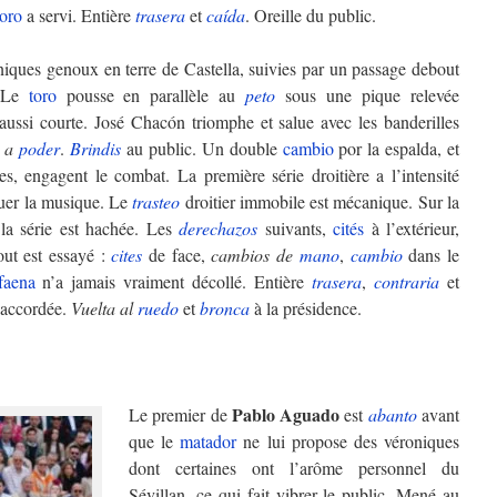
toro
a servi. Entière
trasera
et
caída
. Oreille du public.
niques genoux en terre de Castella, suivies par un passage debout
. Le
toro
pousse en parallèle au
peto
sous une pique relevée
ussi courte. José Chacón triomphe et salue avec les banderilles
a
poder
.
Brindis
au public. Un double
cambio
por la espalda, et
s, engagent le combat. La première série droitière a l’intensité
jouer la musique. Le
trasteo
droitier immobile est mécanique. Sur la
 la série est hachée. Les
derechazos
suivants,
cités
à l’extérieur,
out est essayé :
cites
de face,
cambios de
mano
,
cambio
dans le
faena
n’a jamais vraiment décollé. Entière
trasera
,
contraria
et
n accordée.
Vuelta al
ruedo
et
bronca
à la présidence.
Pablo Aguado
Le premier de
est
abanto
avant
que le
matador
ne lui propose des véroniques
dont certaines ont l’arôme personnel du
Sévillan, ce qui fait vibrer le public. Mené au