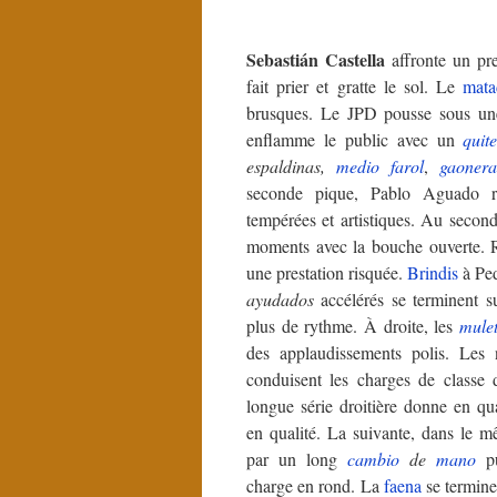
Sebastián Castella
affronte un pr
fait prier et gratte le sol. Le
mata
brusques. Le JPD pousse sous une
enflamme le public avec un
quit
espaldinas,
medio farol
,
gaoner
seconde pique, Pablo Aguado 
tempérées et artistiques. Au second
moments avec la bouche ouverte. R
une prestation risquée.
Brindis
à Ped
ayudados
accélérés se terminent s
plus de rythme. À droite, les
mule
des applaudissements polis. Les n
conduisent les charges de classe
longue série droitière donne en qua
en qualité. La suivante, dans le m
par un long
cambio
de
mano
pu
charge en rond. La
faena
se termine