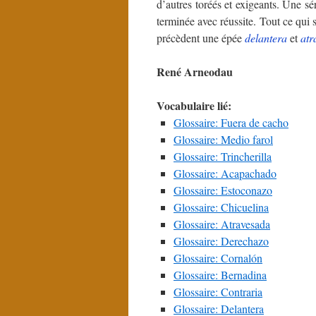
d’autres toréés et exigeants. Une sé
terminée avec réussite. Tout ce qui 
précèdent une épée
delantera
et
atr
René Arneodau
Vocabulaire lié:
Glossaire: Fuera de cacho
Glossaire: Medio farol
Glossaire: Trincherilla
Glossaire: Acapachado
Glossaire: Estoconazo
Glossaire: Chicuelina
Glossaire: Atravesada
Glossaire: Derechazo
Glossaire: Cornalón
Glossaire: Bernadina
Glossaire: Contraria
Glossaire: Delantera