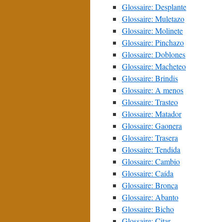
Glossaire: Desplante
Glossaire: Muletazo
Glossaire: Molinete
Glossaire: Pinchazo
Glossaire: Doblones
Glossaire: Macheteo
Glossaire: Brindis
Glossaire: A menos
Glossaire: Trasteo
Glossaire: Matador
Glossaire: Gaonera
Glossaire: Trasera
Glossaire: Tendida
Glossaire: Cambio
Glossaire: Caída
Glossaire: Bronca
Glossaire: Abanto
Glossaire: Bicho
Glossaire: Citar