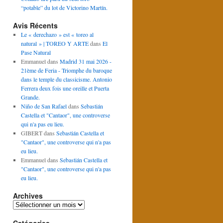
“potable” du lot de Victorino Martín.
Avis Récents
Le « derechazo » est « toreo al
natural » | TOREO Y ARTE
dans
El
Pase Natural
Emmanuel
dans
Madrid 31 mai 2026 -
21ème de Feria - Triomphe du baroque
dans le temple du classicisme. Antonio
Ferrera deux fois une oreille et Puerta
Grande.
Niño de San Rafael
dans
Sebastián
Castella et "Cantaor", une controverse
qui n'a pas eu lieu.
GIBERT
dans
Sebastián Castella et
"Cantaor", une controverse qui n'a pas
eu lieu.
Emmanuel
dans
Sebastián Castella et
"Cantaor", une controverse qui n'a pas
eu lieu.
Archives
Archives