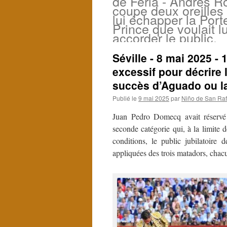
de Feria - Andrés 
coupe deux oreilles 
lui échapper la Port
Prince que voulait lu
accorder le public.
Séville - 8 mai 2025 - 
excessif pour décrire l
succès d’Aguado ou l
Publié le
9 mai 2025
par
Niño de San Raf
Juan Pedro Domecq avait réservé 
seconde catégorie qui, à la limite 
conditions, le public jubilatoire 
appliquées des trois matadors, chac