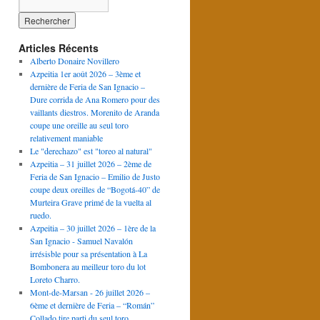
Articles Récents
Alberto Donaire Novillero
Azpeitia 1er août 2026 – 3ème et
dernière de Feria de San Ignacio –
Dure corrida de Ana Romero pour des
vaillants diestros. Morenito de Aranda
coupe une oreille au seul toro
relativement maniable
Le "derechazo" est "toreo al natural"
Azpeitia – 31 juillet 2026 – 2ème de
Feria de San Ignacio – Emilio de Justo
coupe deux oreilles de “Bogotá-40” de
Murteira Grave primé de la vuelta al
ruedo.
Azpeitia – 30 juillet 2026 – 1ère de la
San Ignacio - Samuel Navalón
irrésisble pour sa présentation à La
Bombonera au meilleur toro du lot
Loreto Charro.
Mont-de-Marsan - 26 juillet 2026 –
6ème et dernière de Feria – “Román”
Collado tire parti du seul toro