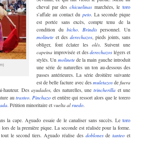
cheval par des
chicuelinas
marchées, le
toro
s’affale au contact du
peto
. La seconde pique
est portée sans excès, compte tenu de la
condition du
bicho
.
Brindis
personnel. Un
molinete
et des
derechazos
, pieds joints, sans
obliger, font éclater les
olés
. Suivent une
capeina
improvisée et des
derechazos
légers et
stylés. Un
molinete
de la main gauche introduit
om)
une série de naturelles un ton au-dessous des
passes antérieures. La série droitière suivante
est de belle facture avec des
muletazos
de
fuera
i-hauteur. Des
ayudados,
des naturelles, une
trincherilla
et une
ature au
trasteo
.
Pinchazo
et entière qui ressort alors que le torero
pada
. Pétition minoritaire et
vuelta al
ruedo
.
ans la cape. Aguado essaie de le canaliser sans succès. Le
toro
 lors de la première pique. La seconde est réalisée pour la forme.
 tout le second tiers. Aguado réalise des
doblones
de
tanteo
et