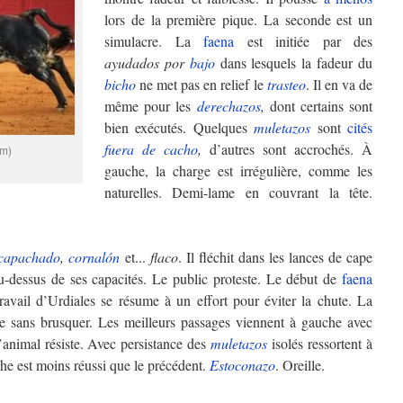
lors de la première pique. La seconde est un
simulacre. La
faena
est initiée par des
ayudados por
bajo
dans lesquels la fadeur du
bicho
ne met pas en relief le
trasteo
. Il en va de
même pour les
derechazos
,
dont certains sont
bien exécutés. Quelques
muletazos
sont
cités
fuera de cacho
,
d’autres sont accrochés. À
om)
gauche, la charge est irrégulière, comme les
naturelles. Demi-lame en couvrant la tête.
capachado
,
cornalón
et...
flaco
. Il fléchit dans les lances de cape
au-dessus de ses capacités. Le public proteste. Le début de
faena
travail d’Urdiales se résume à un effort pour éviter la chute. La
 sans brusquer. Les meilleurs passages viennent à gauche avec
l’animal résiste. Avec persistance des
muletazos
isolés ressortent à
he est moins réussi que le précédent.
Estoconazo
. Oreille.