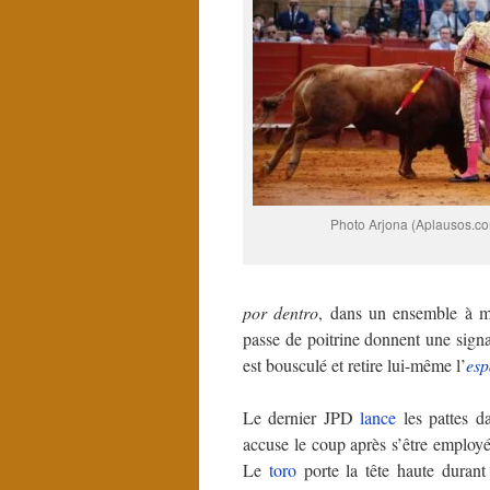
Photo Arjona (Aplausos.c
por dentro
, dans un ensemble à m
passe de poitrine donnent une sign
est bousculé et retire lui-même l’
es
Le dernier JPD
lance
les pattes d
accuse le coup après s’être employé
Le
toro
porte la tête haute durant