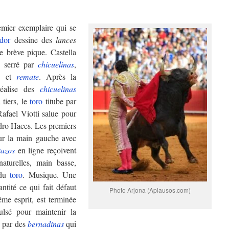
emier exemplaire qui se
dor
dessine des
lances
 brève pique. Castella
e
serré par
chicuelinas
,
a
et
remate
. Après la
réalise des
chicuelinas
 tiers, le
toro
titube par
afael Viotti salue pour
ro Haces. Les premiers
ur la main gauche avec
tazos
en ligne reçoivent
aturelles, main basse,
 du
toro
. Musique. Une
ntité ce qui fait défaut
Photo Arjona (Aplausos.com)
ême esprit, est terminée
lsé pour maintenir la
 par des
bernadinas
qui