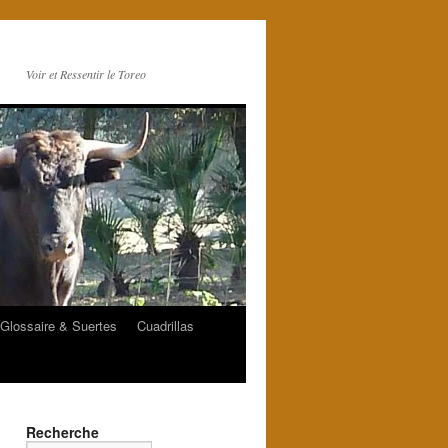
Voir et Ressentir le Toreo
Glossaire & Suertes
Cuadrillas
Recherche