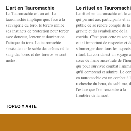
L’art en Tauromachie
Le rituel en Tauromach
La Tauromachie est un art. La
Le rituel en tauromachie est le c
tauromachie implique que, face à la
qui permet aux participants et au
sauvagerie du toro, le torero inhibe
public de se rendre compte de la
ses instincts de protection pour toréer
gravité et du symbolisme de la
avec douceur, lenteur et domination
corrida. C'est pour cette raison q
l'attaque du toro. La tauromachie
est si important de respecter et d
s'exécute sur le sable des arènes où le
s'immerger dans tous les aspects
sang des toros et des toreros se sont
rituel. La corrida est un voyage 
mêlés.
cœur de l'âme ancestrale de l'h
qui pour survivre combat l'anima
qu'il comprend et admire. Le co
en tauromachie est un combat à l
recherche du beau, du sublime, 
l'extase que l'on rencontre à la
frontière de la mort.
TOREO Y ARTE