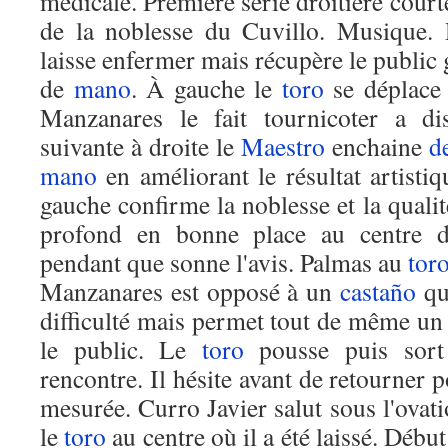
médicale. Première série droitière court
de la noblesse du Cuvillo. Musique. 
laisse enfermer mais récupère le public
de
mano
. À gauche le
toro
se déplace 
Manzanares le fait tournicoter a di
suivante à droite le
Maestro
enchaine
d
mano
en améliorant le résultat artisti
gauche confirme la noblesse et la quali
profond en bonne place au centre
pendant que sonne l'avis. Palmas au
tor
Manzanares est opposé à un
castaño
qu
difficulté mais permet tout de même un t
le public. Le
toro
pousse puis sort
rencontre. Il hésite avant de retourner 
mesurée. Curro Javier salut sous l'ovat
le
toro
au centre où il a été laissé. Débu