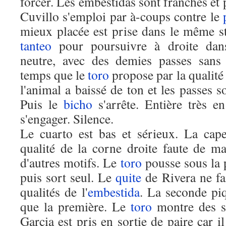
forcer. Les embestidas sont franches et 
Cuvillo s'emploi par à-coups contre le
mieux placée est prise dans le même st
tanteo
pour poursuivre à droite dans
neutre, avec des demies passes sans 
temps que le
toro
propose par la qualité
l'animal a baissé de ton et les passes s
Puis le
bicho
s'arrête. Entière très en
s'engager. Silence.
Le cuarto est bas et sérieux. La cap
qualité de la corne droite faute de ma
d'autres motifs. Le
toro
pousse sous la 
puis sort seul. Le
quite
de Rivera ne fa
qualités de l'
embestida
. La seconde piq
que la première. Le
toro
montre des s
Garcia est pris en sortie de paire car 