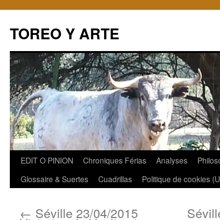
TOREO Y ARTE
Aller
EDIT O PINION
Chroniques Férias
Analyses
Philos
au
Glossaire & Suertes
Cuadrillas
Politique de cookies (
contenu
←
Séville 23/04/2015
Sévill