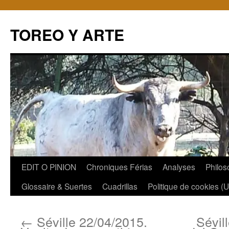
TOREO Y ARTE
Aller
EDIT O PINION
Chroniques Férias
Analyses
Philos
au
Glossaire & Suertes
Cuadrillas
Politique de cookies (
contenu
←
Séville 22/04/2015.
Sévil