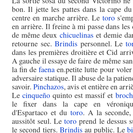
La sortie sosa du second Victorino ne 
bon. Il jette les pattes dans la cape d
centre en marche arrière. Le
toro
s'emp
en arrière. Il freine à mi passe dans les
de même deux
chicuelinas
et demie dan
retourne sec.
Brindis
personnel. Le
to
dans les premières droitière et Cid arri
A gauche il essaye de faire de même sans
la fin de
faena
en.petite lutte pour voler
adversaire statique. Il abuse de la patien
savoir.
Pinchazos
, avis et entière en arri
Le
cinqueño
quinto est massif et
broc
le fixer dans la cape en véroniqu
d'Espartaco et du
toro
. A la seconde,
aussitôt seul. Le
toro
prend le dessus s
le second tiers.
Brindis
au public. Le
b