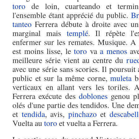
toro
de loin, cuarteando et term
l'ensemble étant apprécié du public.
Br
tanteo
Ferrera débute à droite avec un
marginal mais
templé
. Il répète l'
enfermer sur les remates. Musique. A
est moins lisse, le
toro
va
a menos
ave
meilleure série vient au centre du
rue
avec une série sans scories. Il poursui
public et sur la même corne,
muleta
ba
verticaux en allant vers les toriles. 
Ferrera exécute des
doblones
genou pli
olés d'une partie des tendidos. Une dem
et
tendida
, avis,
pinchazo
et
descabel
Vuelta au
toro
et vuelta a Ferrera.