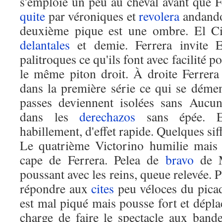
s'emploie un peu au cheval avant que F
quite
par véroniques et
revolera
andando
deuxième pique est une ombre. El Ci
delantales
et demie. Ferrera invite E
palitroques ce qu'ils font avec facilité po
le même piton droit. À droite Ferrera
dans la première série ce qui se dém
passes deviennent isolées sans Aucu
dans les
derechazos
sans épée. En
habillement, d'effet rapide. Quelques sif
Le quatrième Victorino humilie mais 
cape de Ferrera. Pelea de
bravo
de M
poussant avec les reins, queue relevée. P
répondre aux
cites
peu véloces du picad
est mal piqué mais pousse fort et déplac
charge de faire le spectacle aux bander