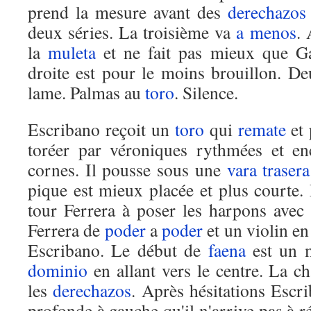
prend la mesure avant des
derechazos
deux séries. La troisième va
a menos
. 
la
muleta
et ne fait pas mieux que Gar
droite est pour le moins brouillon. D
lame. Palmas au
toro
. Silence.
Escribano reçoit un
toro
qui
remate
et 
toréer par véroniques rythmées et en
cornes. Il pousse sous une
vara
trasera
pique est mieux placée et plus courte.
tour Ferrera à poser les harpons avec 
Ferrera de
poder
a
poder
et un violin e
Escribano. Le début de
faena
est un m
dominio
en allant vers le centre. La c
les
derechazos
. Après hésitations Escr
profonde à gauche qu'il n'arrive pas à r