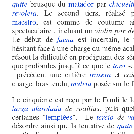
quite
brusque du
matador
par
chicuel
revolera
. Le second tiers, réalisé 
maestro
, est comme de coutume ai
spectaculaire , incluant un
violin por d
Le début de
faena
est incertain, le 
hésitant face à une charge du même acab
résout la difficulté en prodiguant des sé
que profondes jusqu’à ce que le
toro
se
précèdent une entière
trasera
et
ca
charge, bras tendu,
muleta
posée sur le 
Le cinquème est reçu par le Fandi le 
larga
afarolada
de rodillas
, puis que
certaines "
templées
". Le
tercio
de
v
désordre ainsi que la tentative de
quite