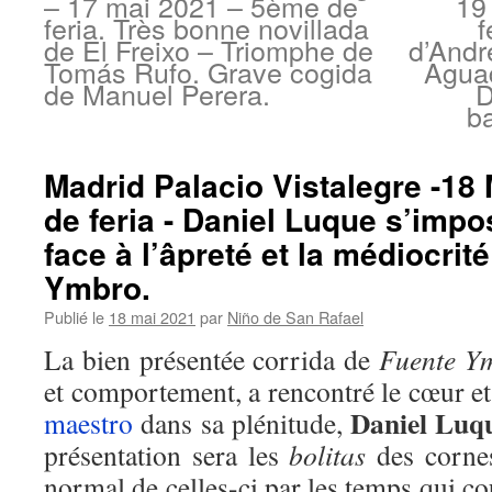
– 17 mai 2021 – 5ème de
19
feria. Très bonne novillada
f
de El Freixo – Triomphe de
d’Andr
Tomás Rufo. Grave cogida
Agua
de Manuel Perera.
D
b
Madrid Palacio Vistalegre -18
de feria - Daniel Luque s’imp
face à l’âpreté et la médiocrit
Ymbro.
Publié le
18 mai 2021
par
Niño de San Rafael
La bien présentée corrida de
Fuente Y
et comportement, a rencontré le cœur e
Daniel Luq
maestro
dans sa plénitude,
présentation sera les
bolitas
des cornes
normal de celles-ci par les temps qui c