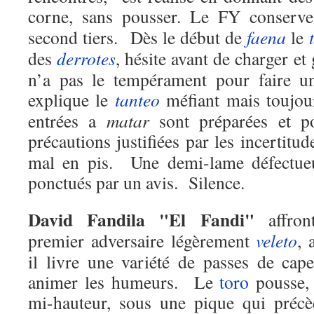
corne, sans pousser. Le FY conser
second tiers. Dès le début de
faena
le
des
derrotes
, hésite avant de charger et
n’a pas le tempérament pour faire un
explique le
tanteo
méfiant mais toujou
entrées a
matar
sont préparées et po
précautions justifiées par les incertitu
mal en pis. Une demi-lame défectue
ponctués par un avis. Silence.
David Fandila "El Fandi"
affro
premier adversaire légèrement
veleto
, 
il livre une variété de passes de cap
animer les humeurs. Le
toro
pousse, 
mi-hauteur, sous une pique qui préc