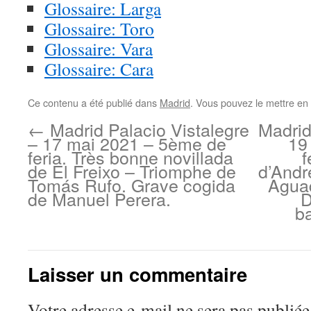
Glossaire: Larga
Glossaire: Toro
Glossaire: Vara
Glossaire: Cara
Ce contenu a été publié dans
Madrid
. Vous pouvez le mettre en
←
Madrid Palacio Vistalegre
Madrid
– 17 mai 2021 – 5ème de
19
feria. Très bonne novillada
f
de El Freixo – Triomphe de
d’Andr
Tomás Rufo. Grave cogida
Agua
de Manuel Perera.
D
b
Laisser un commentaire
Votre adresse e-mail ne sera pas publiée