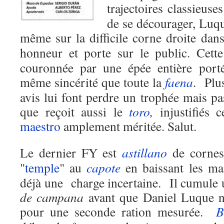
trajectoires classieuse
de se décourager, Luque 
même sur la difficile corne droite da
honneur et porte sur le public. Cett
couronnée par une épée entière porté
même sincérité que toute la
faena
. Plu
avis lui font perdre un trophée mais p
que reçoit aussi le
toro
,
injustifiés c
maestro
amplement méritée. Salut.
Le dernier FY est
astillano
de cornes
"
temple
" au
capote
en baissant les m
déjà une charge incertaine. Il cumule 
de campana
avant que Daniel Luque ne
pour une seconde ration mesurée.
B