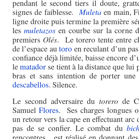
pendant le second tiers il doute, grat
signes de faiblesse.
Muleta
en main, Fi
ligne droite puis termine la première s
les
muletazos
en courbe sur la corne dr
premiers
Olés
. Le torero tente entre 
de l’espace au
toro
en reculant d’un pa
confiance déjà limitée, baisse encore d
le
matador
se tient à la distance que lui
bras et sans intention de porter une
descabellos
. Silence.
Le second adversaire du
torero
de Có
Samuel
Flores
. Ses charges longues on
un retour vers la cape en effectuant arc
pas de se confier. Le combat du
bic
rencontres, est réalisé en donnant des