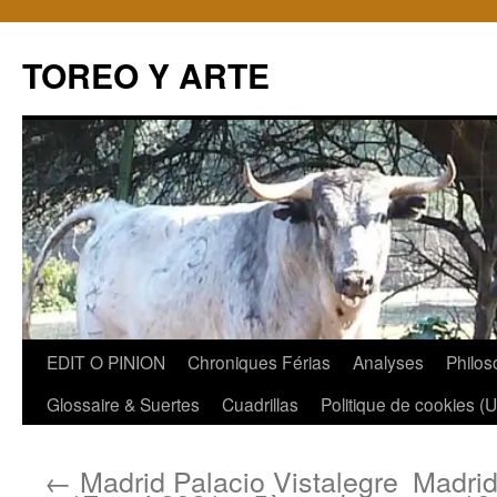
TOREO Y ARTE
Aller
EDIT O PINION
Chroniques Férias
Analyses
Philos
au
Glossaire & Suertes
Cuadrillas
Politique de cookies (
contenu
←
Madrid Palacio Vistalegre
Madrid