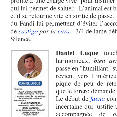
profite d’une charge vive pour distiller
qui lui permet de saluer. L’animal est b
et il se retourne vite en sortie de passe
du Fandi lui permettent d’éviter l’ac
de
castigo
por la
cara
. 3/4 de lame déf
Silence.
Daniel Luque
touc
harmonieux,
bien ar
passe en "humiliant" s
revient vers l’intéri
pique de peu de reten
que le torero demande 
Le début de
faena
conf
incertaine qui justifie
accompagnée de
o