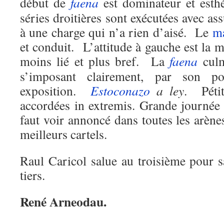
début de
faena
est dominateur et esth
séries droitières sont exécutées avec as
à une charge qui n’a rien d’aisé. Le
m
et conduit. L’attitude à gauche est la
moins lié et plus bref. La
faena
culm
s’imposant clairement, par son po
exposition.
Estoconazo
a ley
. Pétit
accordées in extremis. Grande journé
faut voir annoncé dans toutes les arène
meilleurs cartels.
Raul Caricol salue au troisième pour s
tiers.
René Arneodau.