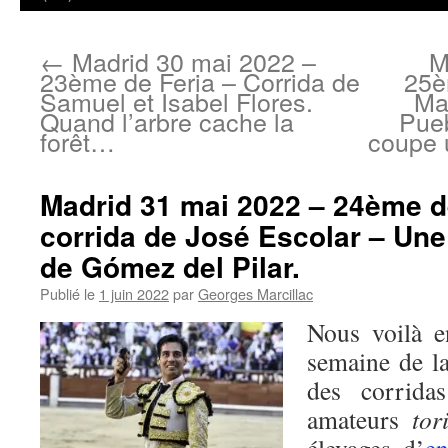
←
Madrid 30 mai 2022 –
M
23ème de Feria – Corrida de
25è
Samuel et Isabel Flores.
Ma
Quand l’arbre cache la
Pue
forêt…
coupe 
Madrid 31 mai 2022 – 24ème d
corrida de José Escolar – Une 
de Gómez del Pilar.
Publié le
1 juin 2022
par
Georges Marcillac
Nous voilà e
semaine de l
des corrida
amateurs
tori