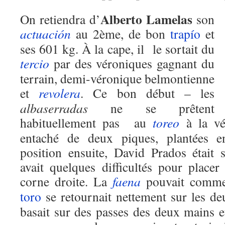
Alberto Lamelas
On retiendra d’
son
actuación
au 2ème, de bon
trapío
et
ses 601 kg. À la cape, il le sortait du
tercio
par des véroniques gagnant du
terrain, demi-véronique belmontienne
et
revolera
. Ce bon début – les
albaserradas
ne se prêtent
habituellement pas au
toreo
à la vé
entaché de deux piques, plantées en 
position ensuite, David Prados était s
avait quelques difficultés pour placer
corne droite. La
faena
pouvait comme
toro
se retournait nettement sur les d
basait sur des passes des deux mains e