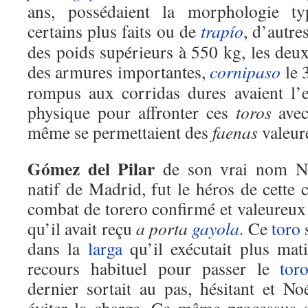
ans, possédaient la morphologie 
certains plus faits ou de
trapío
, d’autre
des poids supérieurs à 550 kg, les deux
des armures importantes,
cornipaso
le 
rompus aux corridas dures avaient l’
physique pour affronter ces
toros
avec
même se permettaient des
faenas
valeur
Gómez del Pilar
de son vrai nom N
natif de Madrid, fut le héros de cette c
combat de torero confirmé et valeureu
qu’il avait reçu
a porta
gayola
. Ce
toro
s
dans la
larga
qu’il exécutait plus mat
recours habituel pour passer le
tor
dernier sortait au pas, hésitant et No