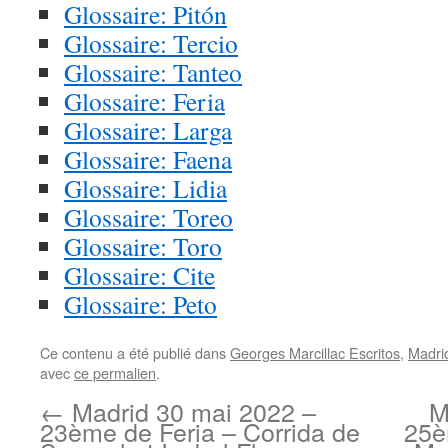
Glossaire: Pitón
Glossaire: Tercio
Glossaire: Tanteo
Glossaire: Feria
Glossaire: Larga
Glossaire: Faena
Glossaire: Lidia
Glossaire: Toreo
Glossaire: Toro
Glossaire: Cite
Glossaire: Peto
Ce contenu a été publié dans
Georges Marcillac Escritos
,
Madri
avec
ce permalien
.
←
Madrid 30 mai 2022 –
M
23ème de Feria – Corrida de
25è