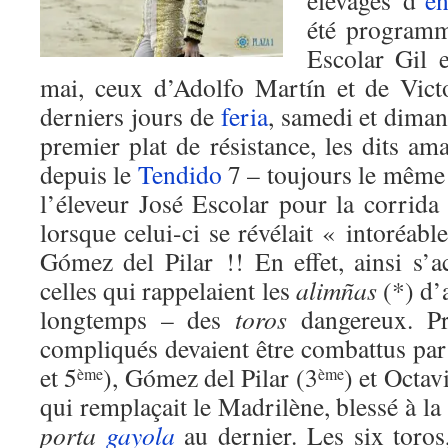
élevages d’
en
été programm
Escolar Gil 
mai, ceux d’Adolfo Martín et de Vict
derniers jours de
feria
, samedi et diman
premier plat de résistance, les dits ama
depuis le
Tendido
7 – toujours le même –
l’éleveur José Escolar pour la corrida
lorsque celui-ci se révélait « intoréabl
Gómez del Pilar !! En effet, ainsi s’a
celles qui rappelaient les
alimñas
(*) d’a
longtemps – des
toros
dangereux. Pr
compliqués devaient être combattus pa
et 5
), Gómez del Pilar (3
) et Octa
ème
ème
qui remplaçait le Madrilène, blessé à la
porta
gayola
au dernier. Les six toros