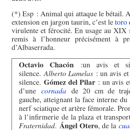
(*) Esp : Animal qui attaque le bétail. 
extension en jargon taurin, c’est le
toro
virulente et férocité. En usage au XIX 
remis à l’honneur précisément à 
d’Albaserrada.
Octavio Chacón
:un avis et si
silence.
Alberto Lamelas
: un avis et
Gómez del Pilar
silence.
: un avis et
d’une
cornada
de 20 cm de trajec
gauche, atteignant la face interne du
nerf sciatique et artère fémorale. Pro
à l’infirmerie de la plaza et transpo
Ángel Otero
Fraternidad
.
, de la
cua