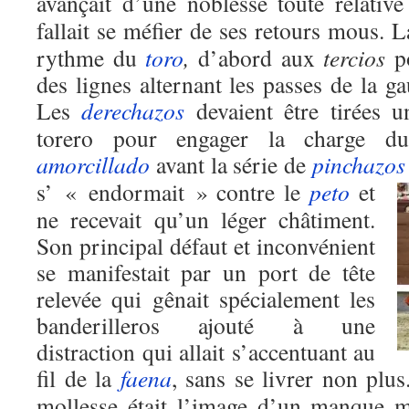
avançait d’une noblesse toute relativ
fallait se méfier de ses retours mous. 
rythme du
toro
,
d’abord aux
tercios
p
des lignes alternant les passes de la ga
Les
derechazos
devaient être tirées u
torero pour engager la charge 
amorcillado
avant la série de
pinchazos
s’ « endormait » contre le
peto
et
ne recevait qu’un léger châtiment.
Son principal défaut et inconvénient
se manifestait par un port de tête
relevée qui gênait spécialement les
banderilleros ajouté à une
distraction qui allait s’accentuant au
fil de la
faena
, sans se livrer non pl
mollesse était l’image d’un manque m