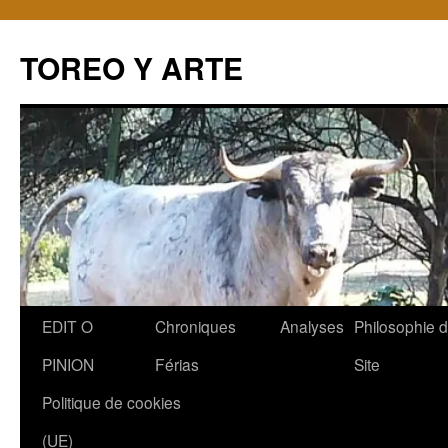
TOREO Y ARTE
Aller
EDIT O
Chroniques
Analyses
Philosophie 
au
PINION
Férias
Site
contenu
Politique de cookies
(UE)