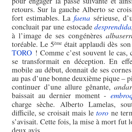
pour engager la passe suivante et ainsi
retours. Sur la gauche Alberto se crois
fort estimables. La
faena
sérieuse, d’
concluait par une estocade
desprendida
à l’image de ses congénères
albaser
toréable. Le 5
était applaudi dès son 
ème
TORO
! Comme c’est souvent le cas, 
se transformait en déception. En effe
mobile au début, donnait de ses cornes 
au pas d’une bonne deuxième pique – p
continuer d’une allure gênante,
andar
baissait au dernier moment -
embro
charge sèche. Alberto Lamelas, sout
difficile, se croisait mais le
toro
ne term
s’avisait. Cette fois, la mise à mort fut
deux avis.