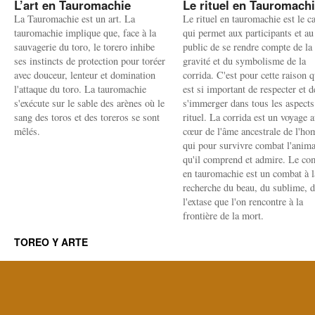
L’art en Tauromachie
Le rituel en Tauromach
La Tauromachie est un art. La
Le rituel en tauromachie est le c
tauromachie implique que, face à la
qui permet aux participants et au
sauvagerie du toro, le torero inhibe
public de se rendre compte de la
ses instincts de protection pour toréer
gravité et du symbolisme de la
avec douceur, lenteur et domination
corrida. C'est pour cette raison q
l'attaque du toro. La tauromachie
est si important de respecter et d
s'exécute sur le sable des arènes où le
s'immerger dans tous les aspects
sang des toros et des toreros se sont
rituel. La corrida est un voyage 
mêlés.
cœur de l'âme ancestrale de l'h
qui pour survivre combat l'anima
qu'il comprend et admire. Le co
en tauromachie est un combat à l
recherche du beau, du sublime, 
l'extase que l'on rencontre à la
frontière de la mort.
TOREO Y ARTE