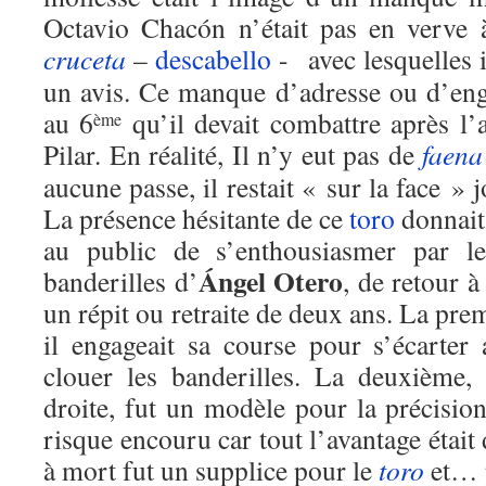
Octavio Chacón n’était pas en verve 
cruceta
–
descabello
- avec lesquelles il
un avis. Ce manque d’adresse ou d’en
au 6
qu’il devait combattre après l
ème
Pilar. En réalité, Il n’y eut pas de
faena
aucune passe, il restait « sur la face »
La présence hésitante de ce
toro
donnait
au public de s’enthousiasmer par le
Ángel Otero
banderilles d’
, de retour à
un répit ou retraite de deux ans. La pre
il engageait sa course pour s’écarte
clouer les banderilles. La deuxième,
droite, fut un modèle pour la précisio
risque encouru car tout l’avantage étai
à mort fut un supplice pour le
toro
et… 