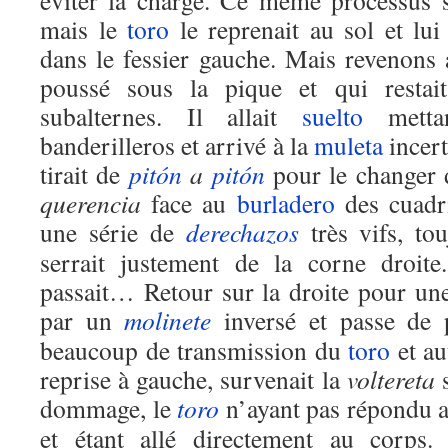
éviter la charge. Ce même processus s
mais le
toro
le reprenait au sol et lui
dans le fessier gauche. Mais revenons
poussé sous la pique et qui restai
subalternes. Il allait
suelto
mettan
banderilleros et arrivé à la
muleta
incert
tirait de
pitón
a
pitón
pour le changer d
querencia
face au
burladero
des cuadri
une série de
derechazos
très vifs, tou
serrait justement de la corne droite
passait… Retour sur la droite pour un
par un
molinete
inversé et passe de p
beaucoup de transmission du
toro
et au
reprise à gauche, survenait la
voltereta
s
dommage, le
toro
n’ayant pas répondu 
et étant allé directement au corps