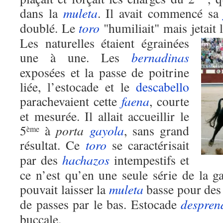
dans la
muleta
. Il avait commencé s
doublé. Le
toro
"humiliait" mais jetait l
Les naturelles étaient égrainées
une à une. Les
bernadinas
exposées et la passe de poitrine
liée, l’estocade et le
descabello
parachevaient cette
faena
, courte
et mesurée. Il allait accueillir le
5
à
porta
gayola
, sans grand
ème
résultat. Ce
toro
se caractérisait
par des
hachazos
intempestifs et
ce n’est qu’en une seule série de la 
pouvait laisser la
muleta
basse pour des 
de passes par le bas. Estocade
despren
buccale.