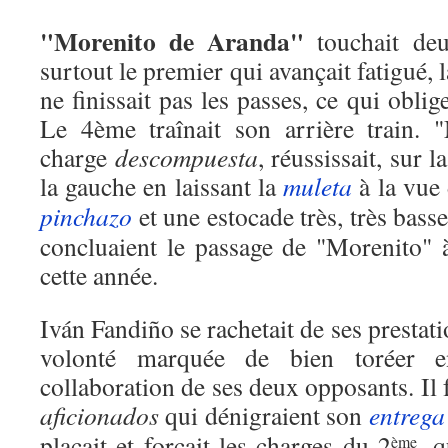
"Morenito de Aranda"
touchait d
surtout le premier qui avançait fatigué, l
ne finissait pas les passes, ce qui oblige
Le 4ème traînait son arrière train. 
charge
descompuesta
, réussissait, sur l
la gauche en laissant la
muleta
à la vue
pinchazo
et une estocade très, très basse
concluaient le passage de "Morenito"
cette année.
Iván Fandiño se rachetait de ses prestat
volonté marquée de bien toréer 
collaboration de ses deux opposants. Il 
aficionados
qui dénigraient son
entrega
plaçait et forçait les charges du 2
, 
ème