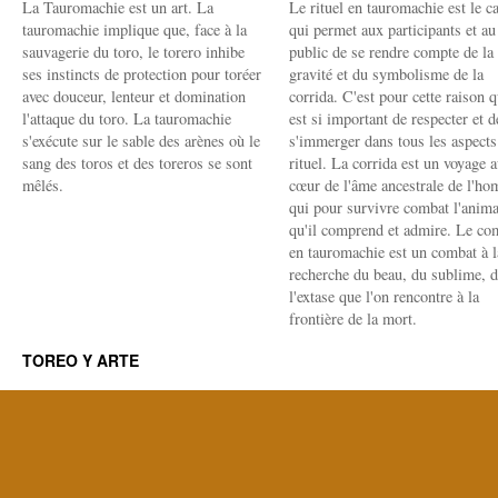
La Tauromachie est un art. La
Le rituel en tauromachie est le c
tauromachie implique que, face à la
qui permet aux participants et au
sauvagerie du toro, le torero inhibe
public de se rendre compte de la
ses instincts de protection pour toréer
gravité et du symbolisme de la
avec douceur, lenteur et domination
corrida. C'est pour cette raison q
l'attaque du toro. La tauromachie
est si important de respecter et d
s'exécute sur le sable des arènes où le
s'immerger dans tous les aspects
sang des toros et des toreros se sont
rituel. La corrida est un voyage 
mêlés.
cœur de l'âme ancestrale de l'h
qui pour survivre combat l'anima
qu'il comprend et admire. Le co
en tauromachie est un combat à l
recherche du beau, du sublime, 
l'extase que l'on rencontre à la
frontière de la mort.
TOREO Y ARTE