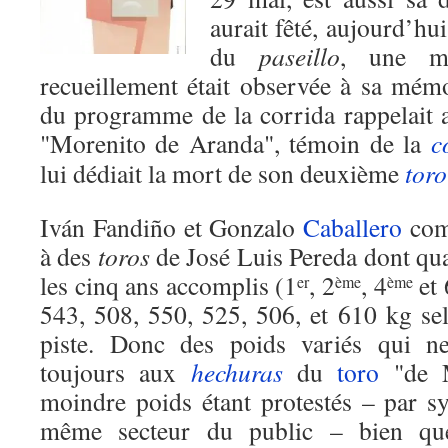
aurait fêté, aujourd’hu
du
paseillo
, une mi
recueillement était observée à sa mém
du programme de la corrida rappelait a
"Morenito de Aranda", témoin de la
c
lui dédiait la mort de son deuxième
toro
Iván Fandiño et Gonzalo
Caballero
comp
à des
toros
de José Luis Pereda dont qua
les cinq ans accomplis (1
, 2
, 4
et 
er
ème
ème
543, 508, 550, 525, 506, et 610 kg sel
piste. Donc des poids variés qui ne
toujours aux
hechuras
du
toro
"de M
moindre poids étant protestés – par sy
même secteur du public – bien qu