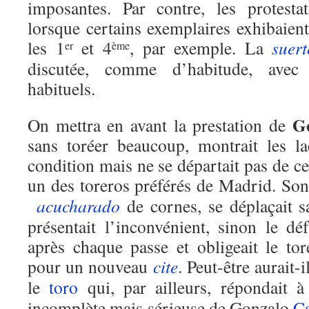
imposantes. Par contre, les protestati
lorsque certains exemplaires exhibaien
les 1
et 4
, par exemple. La
suer
er
ème
discutée, comme d’habitude, avec 
habituels.
G
On mettra en avant la prestation de
sans toréer beaucoup, montrait les l
condition mais ne se départait pas de cet
un des toreros préférés de Madrid. So
acucharado
de cornes, se déplaçait s
présentait l’inconvénient, sinon le 
après chaque passe et obligeait le tor
pour un nouveau
cite
. Peut-être aurait-
le
toro
qui, par ailleurs, répondait 
incomplète mais sérieuse de Gonzalo
Ca