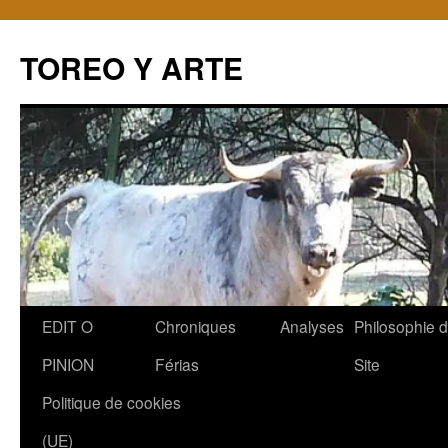
TOREO Y ARTE
Aller
EDIT O
Chroniques
Analyses
Philosophie 
au
PINION
Férias
Site
contenu
Politique de cookies
(UE)