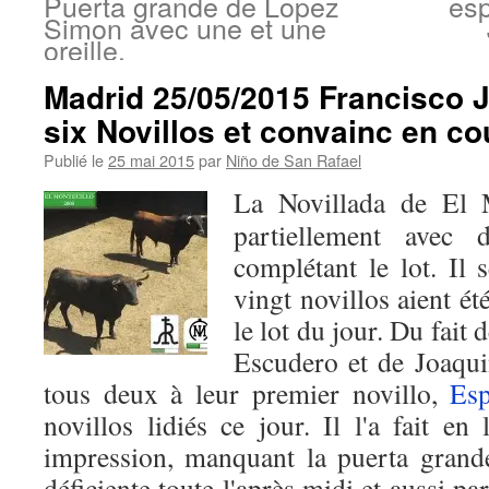
Puerta grande de Lopez
esp
Simon avec une et une
oreille.
Madrid 25/05/2015 Francisco 
six Novillos et convainc en co
Publié le
25 mai 2015
par
Niño de San Rafael
La Novillada de El M
partiellement avec 
complétant le lot. Il 
vingt novillos aient ét
le lot du jour. Du fait 
Escudero et de Joaqui
tous deux à leur premier novillo,
Es
novillos lidiés ce jour. Il l'a fait en 
impression, manquant la puerta grand
déficiente toute l'après midi et aussi pa