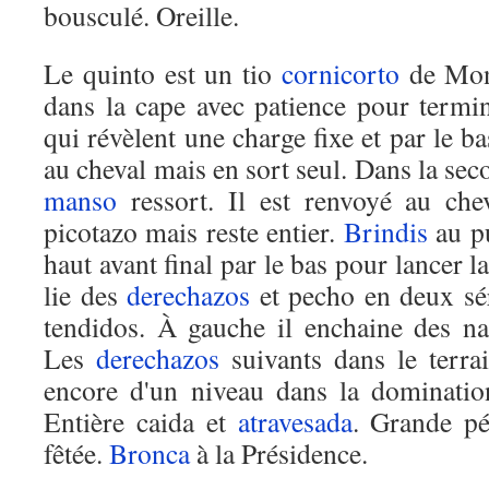
bousculé. Oreille.
Le quinto est un tio
cornicorto
de Mont
dans la cape avec patience pour termi
qui révèlent une charge fixe et par le b
au cheval mais en sort seul. Dans la sec
manso
ressort. Il est renvoyé au che
picotazo mais reste entier.
Brindis
au p
haut avant final par le bas pour lancer l
lie des
derechazos
et pecho en deux sér
tendidos. À gauche il enchaine des na
Les
derechazos
suivants dans le terra
encore d'un niveau dans la dominatio
Entière caida et
atravesada
. Grande pét
fêtée.
Bronca
à la Présidence.