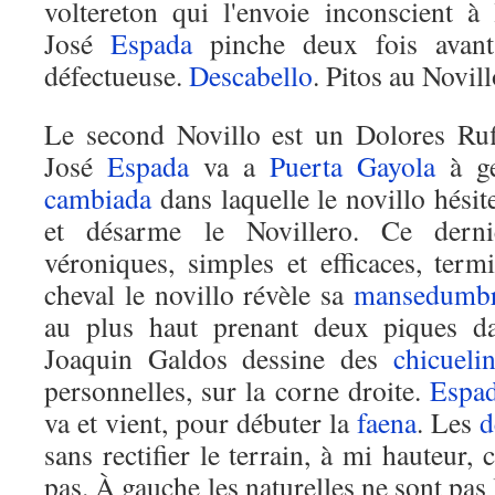
voltereton qui l'envoie inconscient à 
José
Espada
pinche deux fois avant
défectueuse.
Descabello
. Pitos au Novill
Le second Novillo est un Dolores Ruf
José
Espada
va a
Puerta Gayola
à g
cambiada
dans laquelle le novillo hésite
et désarme le Novillero. Ce derni
véroniques, simples et efficaces, ter
cheval le novillo révèle sa
mansedumb
au plus haut prenant deux piques da
Joaquin Galdos dessine des
chicueli
personnelles, sur la corne droite.
Espa
va et vient, pour débuter la
faena
. Les
d
sans rectifier le terrain, à mi hauteur, 
pas. À gauche les naturelles ne sont pas l