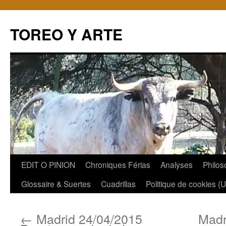
TOREO Y ARTE
Aller
EDIT O PINION
Chroniques Férias
Analyses
Philos
au
Glossaire & Suertes
Cuadrillas
Politique de cookies (
contenu
←
Madrid 24/04/2015
Madr