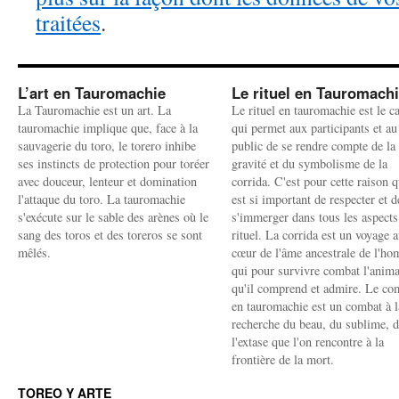
traitées
.
L’art en Tauromachie
Le rituel en Tauromach
La Tauromachie est un art. La
Le rituel en tauromachie est le c
tauromachie implique que, face à la
qui permet aux participants et au
sauvagerie du toro, le torero inhibe
public de se rendre compte de la
ses instincts de protection pour toréer
gravité et du symbolisme de la
avec douceur, lenteur et domination
corrida. C'est pour cette raison q
l'attaque du toro. La tauromachie
est si important de respecter et d
s'exécute sur le sable des arènes où le
s'immerger dans tous les aspects
sang des toros et des toreros se sont
rituel. La corrida est un voyage 
mêlés.
cœur de l'âme ancestrale de l'h
qui pour survivre combat l'anima
qu'il comprend et admire. Le co
en tauromachie est un combat à l
recherche du beau, du sublime, 
l'extase que l'on rencontre à la
frontière de la mort.
TOREO Y ARTE