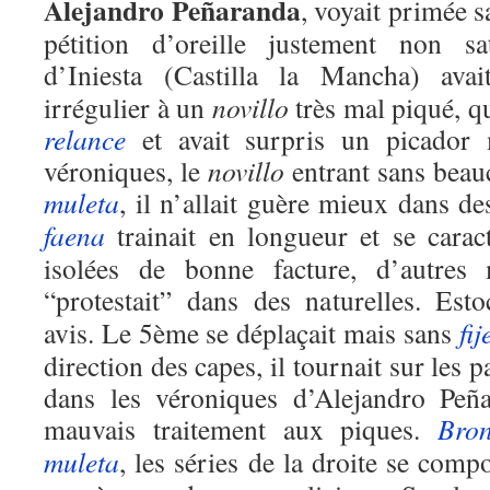
Alejandro Peñaranda
, voyait primée 
pétition d’oreille justement non sat
d’Iniesta (Castilla la Mancha) av
irrégulier à un
novillo
très mal piqué, qu
relance
et avait surpris un picador
véroniques, le
novillo
entrant sans beauc
muleta
, il n’allait guère mieux dans de
faena
trainait en longueur et se caract
isolées de bonne facture, d’autres
“protestait” dans des naturelles. Es
avis. Le 5ème se déplaçait mais sans
fij
direction des capes, il tournait sur les p
dans les véroniques d’Alejandro Peña
mauvais traitement aux piques.
Bro
muleta
, les séries de la droite se comp