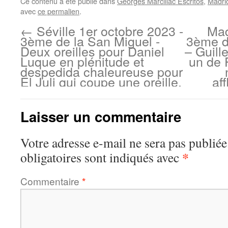
Ce contenu a été publié dans
Georges Marcillac Escritos
,
Madri
avec
ce permalien
.
←
Séville 1er octobre 2023 -
Mad
3ème de la San Miguel -
3ème d
Deux oreilles pour Daniel
– Guill
Luque en plénitude et
un de 
despedida chaleureuse pour
El Juli qui coupe une oreille.
af
Laisser un commentaire
Votre adresse e-mail ne sera pas publiée
*
obligatoires sont indiqués avec
Commentaire
*