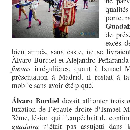
ne parv
qualités
porteu
Guadai
de prés
excès 
bien armés, sans caste, ne se livraie
Àlvaro Burdiel et Alejandro Peñaranda 
faenas
irrégulières, quant à Ismael Ma
présentation à Madrid, il restait à 
mobile sans avoir été piqué.
Álvaro Burdiel
devait affronter trois
n
luxation de l’épaule droite d’Ismael 
3ème, lésion qui l’empêchait de contin
guadaira
n’était pas assujetti dans 