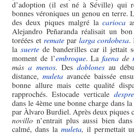
d’adoption (il est né à Séville) qui r
bonnes véroniques un genou en terre. 
des deux piques malgré la
carioca
as
Alejandro Peñaranda réalisait un bo
toréées et
remate
par
larga cordobesa
.
la
suerte
de banderilles car il jettait 
moment de l’
embroque
. La
faena
de
más
a menos
.
Des
doblones
au déb
distance,
muleta
avancée baissée ensui
bonne allure mais cette qualité disp
rapprochés. Estocade verticale
despr
dans le 4ème une bonne charge dans la 
par Àlvaro Burdiel. Après deux piques co
novillo
n’entrait plus aussi bien dans
calmé, dans la
muleta
,
il permettait u