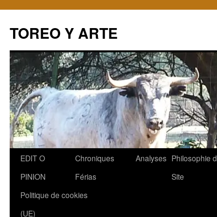
TOREO Y ARTE
Aller
EDIT O
Chroniques
Analyses
Philosophie 
au
PINION
Férias
Site
contenu
Politique de cookies
(UE)