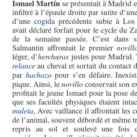
Ismael Martín
se présentait à Madrid et 
infiltré à l’épaule droite par suiite d’un
d’une
cogida
précédente subie à Los 
avait déclaré forfait pour le cycle du
de la semaine passée. C’est dans s
Salmantin affrontait le premier
novill
léger, d’
herchuras
justes pour Madrid. T
relance
au cheval et sortait du contact 
par
hachazo
pour s’en défaire. Inexist
pique. Ainsi, le
novillo
conservait son e
profitait le jeune Ismael pour la pose d
que ses facultés physiques étaient intac
muleta
, Avec vaillance il affrontait les 
de l’animal, souvent débordé et même tro
repris au sol et soulevé une fois 