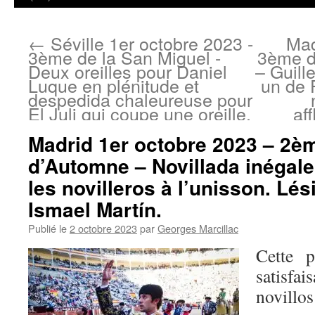
←
Séville 1er octobre 2023 -
Mad
3ème de la San Miguel -
3ème d
Deux oreilles pour Daniel
– Guill
Luque en plénitude et
un de 
despedida chaleureuse pour
El Juli qui coupe une oreille.
af
Madrid 1er octobre 2023 – 2èm
d’Automne – Novillada inégale
les novilleros à l’unisson. Lé
Ismael Martín.
Publié le
2 octobre 2023
par
Georges Marcillac
Cette p
satisfai
novillo