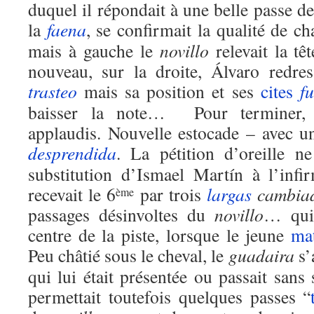
duquel il répondait à une belle passe de
la
faena
, se confirmait la qualité de c
mais à gauche le
novillo
relevait la tê
nouveau, sur la droite, Álvaro redre
trasteo
mais sa position et ses
cites
f
baisser la note… Pour terminer
applaudis. Nouvelle estocade – avec un 
desprendida
. La pétition d’oreille 
substitution d’Ismael Martín à l’infi
recevait le 6
par trois
largas
cambiad
ème
passages désinvoltes du
novillo
… qui 
centre de la piste, lorsque le jeune
ma
Peu châtié sous le cheval, le
guadaira
s’
qui lui était présentée ou passait sans s
permettait toutefois quelques passes “