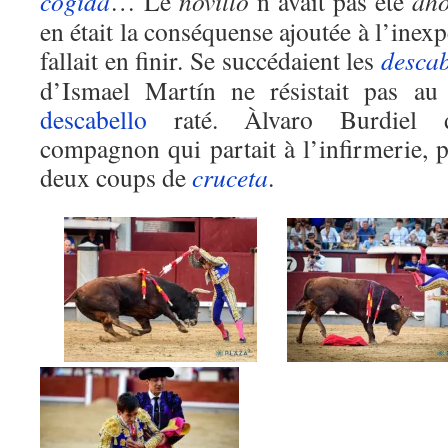
cogida
… Le
novillo
n’avait pas été
ah
en était la conséquense ajoutée à l’inexp
fallait en finir. Se succédaient les
descab
d’Ismael Martín ne résistait pas au
descabello
raté. Àlvaro Burdiel d
compagnon qui partait à l’infirmerie, 
deux coups de
cruceta
.