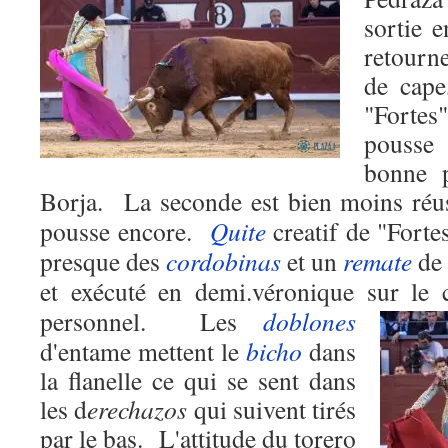
sortie 
retourne
de cape
"Fortes"
pousse
bonne p
Borja.
La seconde est bien moins réu
pousse encore.
Quite
creatif de "Forte
presque des
cordobinas
et un
remate
de 
et exécuté en demi.véronique sur le 
personnel.
Les
doblones
d'entame mettent le
bicho
dans
la flanelle ce qui se sent dans
les d
erechazos
qui suivent tirés
par le bas.
L'attitude du torero