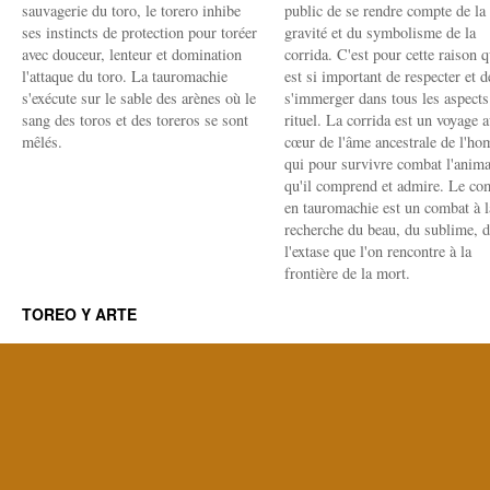
sauvagerie du toro, le torero inhibe
public de se rendre compte de la
ses instincts de protection pour toréer
gravité et du symbolisme de la
avec douceur, lenteur et domination
corrida. C'est pour cette raison q
l'attaque du toro. La tauromachie
est si important de respecter et d
s'exécute sur le sable des arènes où le
s'immerger dans tous les aspects
sang des toros et des toreros se sont
rituel. La corrida est un voyage 
mêlés.
cœur de l'âme ancestrale de l'h
qui pour survivre combat l'anima
qu'il comprend et admire. Le co
en tauromachie est un combat à l
recherche du beau, du sublime, 
l'extase que l'on rencontre à la
frontière de la mort.
TOREO Y ARTE