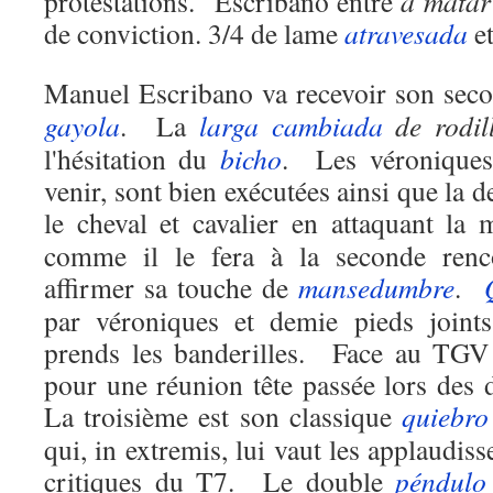
protestations.
Escribano entre
a matar
de conviction. 3/4 de lame
atravesada
e
Manuel Escribano va recevoir son seco
gayola
.
La
larga cambiada
de rodil
l'hésitation du
bicho
.
Les véroniques
venir, sont bien exécutées ainsi que la d
le cheval et cavalier en attaquant la 
comme il le fera à la seconde renc
affirmer sa touche de
mansedumbre
.
par véroniques et demie pieds joints
prends les banderilles.
Face au TGV q
pour une réunion tête passée lors des 
La troisième est son classique
quiebro
qui, in extremis, lui vaut les applaudis
critiques du T7.
Le double
péndulo