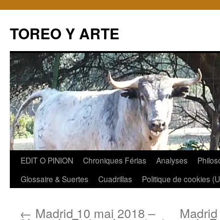
TOREO Y ARTE
Aller
EDIT O PINION
Chroniques Férias
Analyses
Philos
au
Glossaire & Suertes
Cuadrillas
Politique de cookies (
contenu
←
Madrid 10 mai 2018 –
Madrid