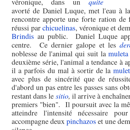
véronique, dans un
quite
avorté de Daniel Luque, met l'eau à l
rencontre apporte une forte ration de f
réussi par
chicuelinas
, véronique et de
Brindis
au public.
Daniel
Luque app
centre.
Ce dernier galope et les
der
noblesse de l'animal qui suit la
muleta
deuxième série, l'animal a tendance à ap
il a parfois du mal à sortir de la
mulet
avec plus de sincérité que de réussit
d'abord un pas entre les passes sans obt
restant dans le
sitio
,
il arrive à enchaîner
premiers "bien".
Il poursuit avec la m
atteindre l'intensité nécessaire pou
accompagne deux
pinchazos
et une dem
silence.