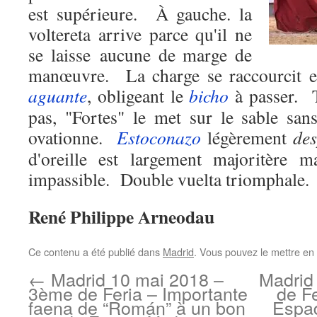
est supérieure.
À gauche. la
voltereta arrive parce qu'il ne
se laisse aucune de marge de
manœuvre.
La charge se raccourcit 
aguante
, obligeant le
bicho
à passer.
pas, "Fortes" le met sur le sable san
ovationne.
Estoconazo
légèrement
de
d'oreille est largement majoritère m
impassible.
Double vuelta triomphale.
René Philippe Arneodau
Ce contenu a été publié dans
Madrid
. Vous pouvez le mettre en
←
Madrid 10 mai 2018 –
Madrid
3ème de Feria – Importante
de F
faena de “Román” à un bon
Espad