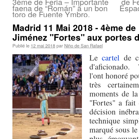
3ème de Feria – Importante
de F
faena de “Román” à un bon
Espad
toro de Fuente Ymbro.
Madrid 11 Mai 2018 - 4ème de 
Jiménez "Fortes" aux portes de
Publié le
12 mai 2018
par
Niño de San Rafael
Le
cartel
de ce
d'aficionado. 
l'ont honoré po
très certaine
moments de l
"Fortes" a fait
décision inébra
technique simpl
marqué sous le 
plus émouvant