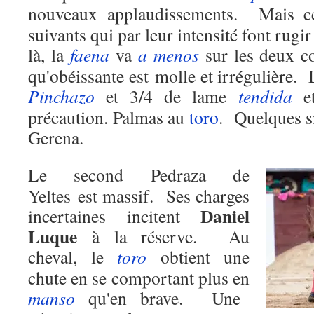
nouveaux applaudissements.
Mais c
suivants qui par leur intensité font rugir
là, la
faena
va
a menos
sur les deux c
qu'obéissante est molle et irrégulière.
Pinchazo
et 3/4 de lame
tendida
e
précaution. Palmas au
toro
.
Quelques si
Gerena.
Le second Pedraza de
Yeltes est massif.
Ses charges
Daniel
incertaines incitent
Luque
à la réserve.
Au
cheval, le
toro
obtient une
chute en se comportant plus en
manso
qu'en brave.
Une