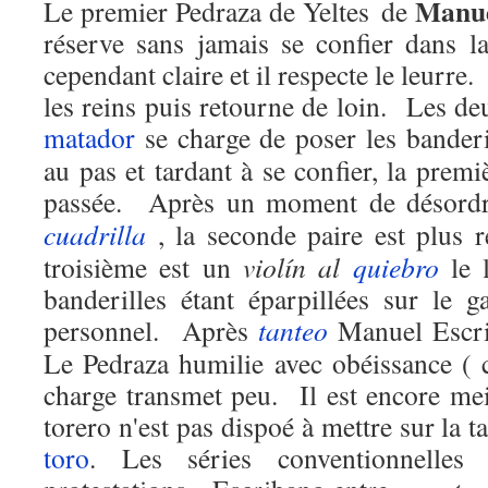
Manue
Le premier Pedraza de Yeltes de
réserve sans jamais se confier dans la
cependant claire et il respecte le leurre.
les reins puis retourne de loin.
Les deu
matador
se charge de poser les banderi
au pas et tardant à se confier, la premi
passée.
Après un moment de désord
cuadrilla
, la seconde paire est plus 
troisième est un
violín al
quiebro
le l
banderilles étant éparpillées sur le 
personnel.
Après
tanteo
Manuel Escrib
Le Pedraza humilie avec obéissance ( 
charge transmet peu.
Il est encore me
torero n'est pas dispoé à mettre sur la 
toro
. Les séries conventionnelles