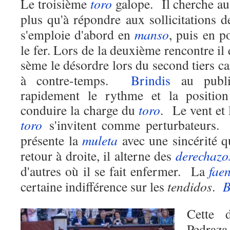
Le troisième
toro
galope.
Il cherche au
plus qu'à répondre aux sollicitations 
s'emploie d'abord en
manso
, puis en p
le fer. Lors de la deuxième rencontre il 
sème le désordre lors du second tiers car
à contre-temps.
Brindis
au publi
rapidement le rythme et la position
conduire la charge du
toro
.
Le vent et
toro
s'invitent comme perturbateurs.
présente la
muleta
avec une sincérité qu
retour à droite, il alterne des
derechazo
d'autres où il se fait enfermer.
La
fae
certaine indifférence sur les
tendidos
.
B
Cette 
Pedraz