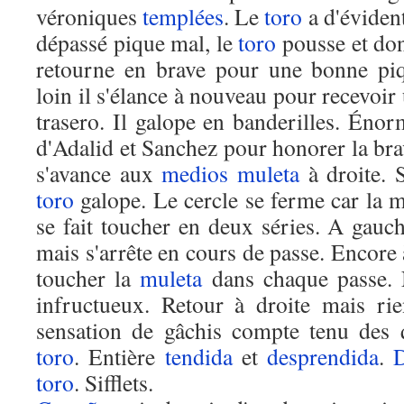
véroniques
templées
. Le
toro
a d'évident
dépassé pique mal, le
toro
pousse et donn
retourne en brave pour une bonne piq
loin il s'élance à nouveau pour recevoir
trasero. Il galope en banderilles. Énor
d'Adalid et Sanchez pour honorer la br
s'avance aux
medios
muleta
à droite. 
toro
galope. Le cercle se ferme car la m
se fait toucher en deux séries. A gauc
mais s'arrête en cours de passe. Encore
toucher la
muleta
dans chaque passe. 
infructueux. Retour à droite mais rie
sensation de gâchis compte tenu des 
toro
. Entière
tendida
et
desprendida
.
D
toro
. Sifflets.