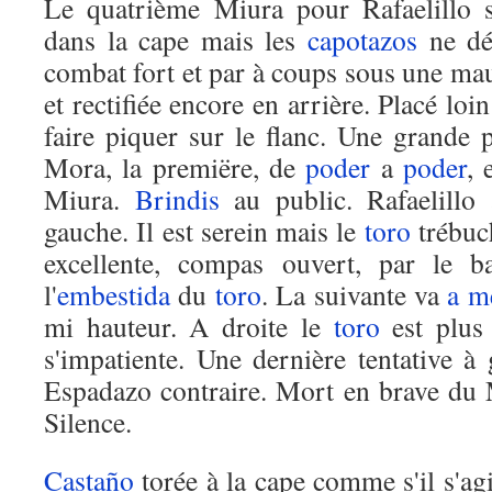
Le quatrième Miura pour Rafaelillo s
dans la cape mais les
capotazos
ne dé
combat fort et par à coups sous une mau
et rectifiée encore en arrière. Placé loi
faire piquer sur le flanc. Une grande 
Mora, la premiëre, de
poder
a
poder
, 
Miura.
Brindis
au public. Rafaelillo
gauche. Il est serein mais le
toro
trébuch
excellente, compas ouvert, par le b
l'
embestida
du
toro
. La suivante va
a m
mi hauteur. A droite le
toro
est plus
s'impatiente. Une dernière tentative à
Espadazo contraire. Mort en brave du
Silence.
Castaño
torée à la cape comme s'il s'a