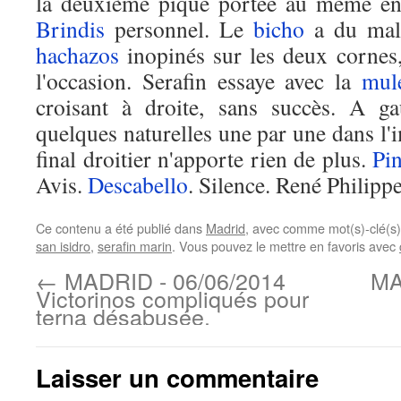
la deuxième pique portée au même end
Brindis
personnel. Le
bicho
a du mal 
hachazos
inopinés sur les deux cornes,
l'occasion. Serafin essaye avec la
mul
croisant à droite, sans succès. A g
quelques naturelles une par une dans l'
final droitier n'apporte rien de plus.
Pi
Avis.
Descabello
. Silence. René Philip
Ce contenu a été publié dans
Madrid
, avec comme mot(s)-clé(s
san isidro
,
serafin marin
. Vous pouvez le mettre en favoris avec
←
MADRID - 06/06/2014
MA
Victorinos compliqués pour
terna désabusée.
Laisser un commentaire