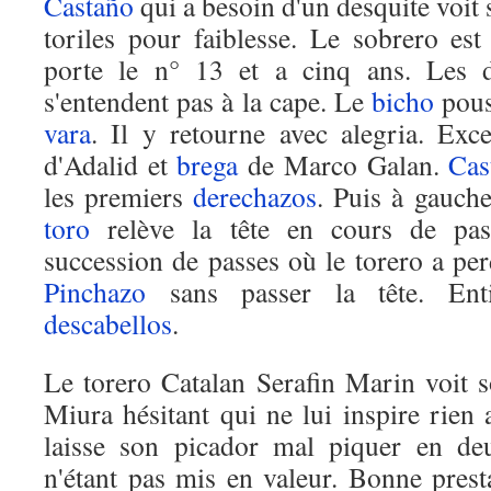
Castaño
qui a besoin d'un desquite voit
toriles pour faiblesse. Le sobrero e
porte le n° 13 et a cinq ans. Les d
s'entendent pas à la cape. Le
bicho
pous
vara
. Il y retourne avec alegria. Exc
d'Adalid et
brega
de Marco Galan.
Cas
les premiers
derechazos
. Puis à gauche
toro
relève la tête en cours de pas
succession de passes où le torero a perd
Pinchazo
sans passer la tête. En
descabellos
.
Le torero Catalan Serafin Marin voit 
Miura hésitant qui ne lui inspire rien
laisse son picador mal piquer en de
n'étant pas mis en valeur. Bonne pres