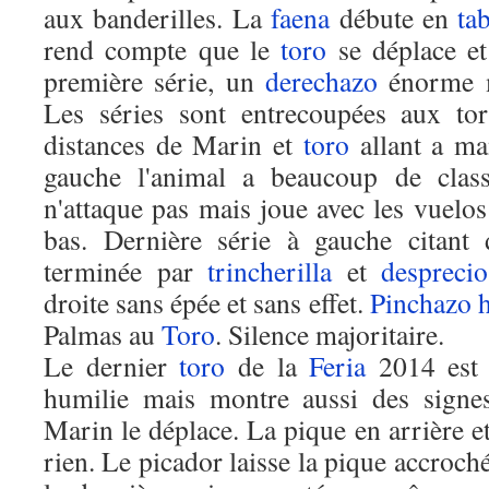
aux banderilles. La
faena
débute en
ta
rend compte que le
toro
se déplace e
première série, un
derechazo
énorme m
Les séries sont entrecoupées aux tor
distances de Marin et
toro
allant a ma
gauche l'animal a beaucoup de class
n'attaque pas mais joue avec les vuelo
bas. Dernière série à gauche citant
terminée par
trincherilla
et
desprecio
droite sans épée et sans effet.
Pinchazo 
Palmas au
Toro
. Silence majoritaire.
Le dernier
toro
de la
Feria
2014 est a
humilie mais montre aussi des signes
Marin le déplace. La pique en arrière 
rien. Le picador laisse la pique accroch