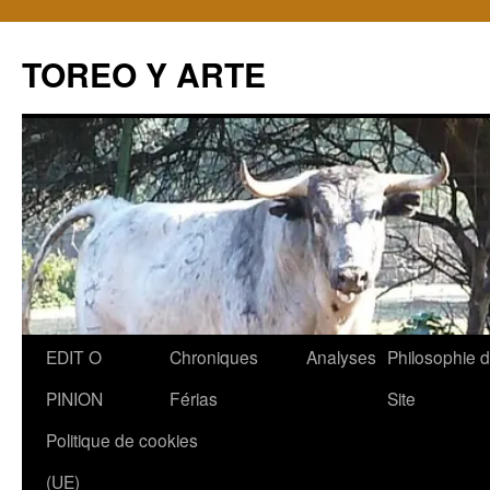
TOREO Y ARTE
Aller
EDIT O
Chroniques
Analyses
Philosophie 
au
PINION
Férias
Site
contenu
Politique de cookies
(UE)