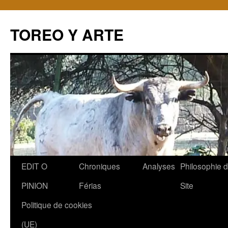
TOREO Y ARTE
Aller
EDIT O
Chroniques
Analyses
Philosophie 
au
PINION
Férias
Site
contenu
Politique de cookies
(UE)