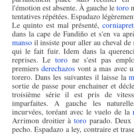
l'émotion est absente. À gauche le
toro
n
tentatives répétées. Espadazo légèrement
Le quinto est mal présenté,
corniapre
dans la cape de Fandiño et s'en va apr
manso
il insiste pour aller au cheval de
qui le fait fuir. Idem dans la queren
reprises. Le
toro
ne s'est pas employ
premiers
derechazos
vont a mas avec u
torero. Dans les suivantes il laisse la
m
sortie de passe pour enchainer et décl
troisième série il est pris de vites
imparfaites. A gauche les naturell
incurvées, toréant avec le vuelo de la
Arrimon droitier à
toro
parado. Deux b
pecho. Espadazo a ley, contraire et tras