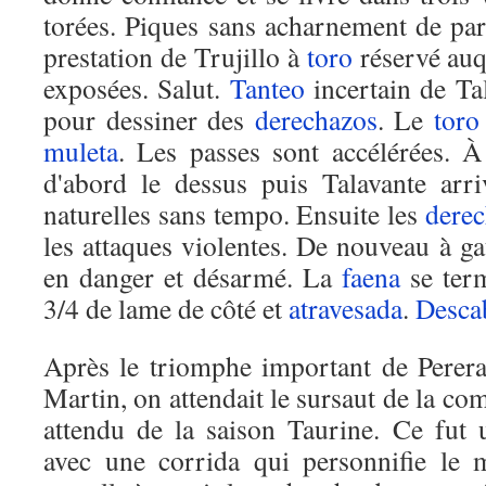
torées. Piques sans acharnement de part
prestation de Trujillo à
toro
réservé auq
exposées. Salut.
Tanteo
incertain de Tal
pour dessiner des
derechazos
. Le
toro
muleta
. Les passes sont accélérées. 
d'abord le dessus puis Talavante arr
naturelles sans tempo. Ensuite les
dere
les attaques violentes. De nouveau à g
en danger et désarmé. La
faena
se term
3/4 de lame de côté et
atravesada
.
Desca
Après le triomphe important de Perera
Martin, on attendait le sursaut de la com
attendu de la saison Taurine. Ce fut
avec une corrida qui personnifie le 