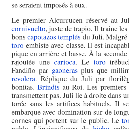
se seraient imposés à eux.
Le premier Alcurrucen réservé au Ju
cornivuelto
, juste de trapio. Il traine le
bons
capotazos
templés
du Juli. Malgré 
toro
embiste avec classe. Il est incapa
pique en arrière et basse. À la seconde 
rajoutée une
carioca
. Le
toro
trébu
Fandiño par
gaoneras
plus que millim
revolera
. Réplique du Juli par floril
bonitas.
Brindis
au Roi. Les premier
transmettent pas. Juli lie à droite dans
torée sans les artifices habituels. Il 
embarque avec domination sur de longu
cornes qui portent sur le public. Le
to
noble. L'insignifiance du
bicho
enlèv