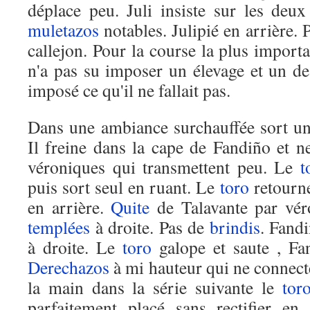
déplace peu. Juli insiste sur les deux
muletazos
notables. Julipié en arrière. 
callejon. Pour la course la plus importa
n'a pas su imposer un élevage et un de 
imposé ce qu'il ne fallait pas.
Dans une ambiance surchauffée sort u
Il freine dans la cape de Fandiño et 
véroniques qui transmettent peu. Le
t
puis sort seul en ruant. Le
toro
retourne
en arrière.
Quite
de Talavante par vér
templées
à droite. Pas de
brindis
. Fand
à droite. Le
toro
galope et saute , Fa
Derechazos
à mi hauteur qui ne connecte
la main dans la série suivante le
tor
parfaitement placé sans rectifier en