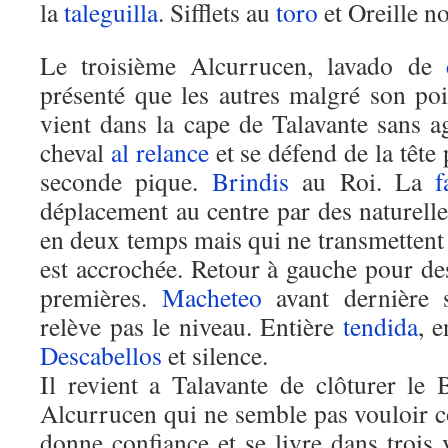
la
taleguilla
. Sifflets au
toro
et Oreille no
Le troisième Alcurrucen, lavado de
présenté que les autres malgré son poi
vient dans la cape de Talavante sans agr
cheval
al relance
et se défend de la tête 
seconde pique.
Brindis
au Roi. La
f
déplacement au centre par des naturell
en deux temps mais qui ne transmettent 
est accrochée. Retour à gauche pour de
premières.
Macheteo
avant dernière s
relève pas le niveau. Entière
tendida
, 
Descabellos
et silence.
Il revient a Talavante de clôturer le 
Alcurrucen qui ne semble pas vouloir c
donne confiance et se livre dans trois