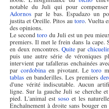
notable du Juli qui pour compenser
Adornos
par le bas. Espadazo un poil
justita et Oreille. Pitos au
toro
. Vuelta e
des opinions.
Le second
toro
du Juli est un peu mieux
premiers. Il met le frein dans la cape. 
en deux rencontres.
Quite
par
chicueli
puis une autre série de véroniques p
intervient par tafalleras enchainées av
par
cordobina
en pivotant. Le
toro
ma
tablas
en banderilles. Les premiers
der
d'une vérité indiscutable. Aucun artif
ligne. Sur la gauche Juli se cherche et
pied. L'animal est
soso
et les naturell
Enchaînement à droite sans bouger en 