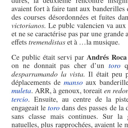
dures, la deuxième rencontre insign
avaient fort à faire tant aux banderilles
des courses désordonnées et fuites dan
victorianos.
Le publc valencien va au
et ne se caractérise pas par une grande a
effets
tremendistas
et à …la musique.
Andrés Roca
Ce public était servi par
on ne donnait pas cher d’un
toro
qu
desparramando la vista.
Il était peu 
déplacements de
manso
aux banderille
muleta
. ARR, à genoux, toreait
en redo
tercio
. Ensuite, au centre de la piste
engageait le
toro
dans des passes de la 
sans classe mais continues. Sur la 
natuelles, plus rapprochées, avaient le 