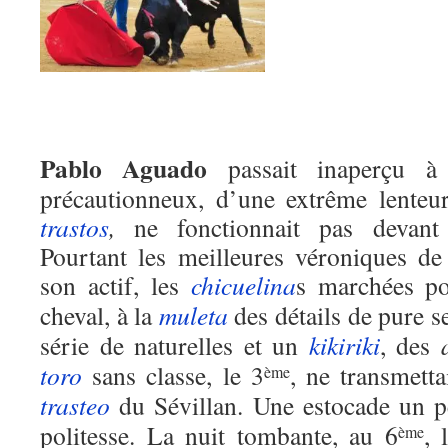
Pablo Aguado
passait inaperçu 
précautionneux, d’une extrême lenteu
trastos
,
ne fonctionnait pas devant 
Pourtant les meilleures véroniques de 
son actif, les
chicuelina
s marchées p
cheval, à la
muleta
des détails de pure se
série de naturelles et un
kikiriki
, des
toro
sans classe, le 3
, ne transmetta
ème
trasteo
du Sévillan. Une estocade un p
politesse. La nuit tombante, au 6
, 
ème