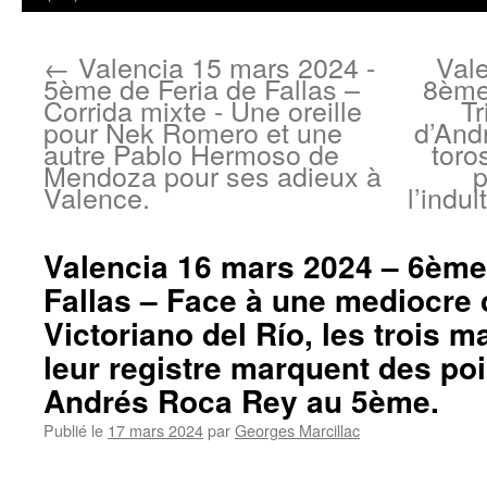
←
Valencia 15 mars 2024 -
Val
5ème de Feria de Fallas –
8ème 
Corrida mixte - Une oreille
T
pour Nek Romero et une
d’And
autre Pablo Hermoso de
toro
Mendoza pour ses adieux à
p
Valence.
l’indu
Valencia 16 mars 2024 – 6ème
Fallas – Face à une mediocre 
Victoriano del Río, les trois m
leur registre marquent des poi
Andrés Roca Rey au 5ème.
Publié le
17 mars 2024
par
Georges Marcillac