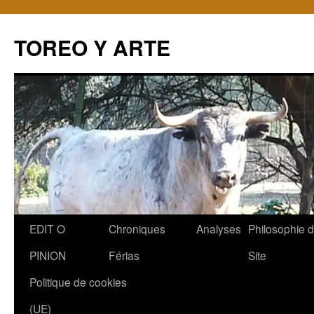
TOREO Y ARTE
Aller
EDIT O
Chroniques
Analyses
Philosophie 
au
PINION
Férias
Site
contenu
Politique de cookies
(UE)