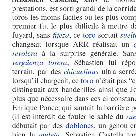
prestations, est sorti grandi de la corrid
toros les moins faciles ou les plus comp
premier fut le plus difficile à mettre 
fuyard, sans
fijeza
, ce
toro
sortait
suelt
changeait lorsque ARR réalisait un
revolera
à la surprise générale. San
vergüenza torera
, Sébastien lui rép
terrain, par des
chicuelinas
ultra serré
lorsqu’il chargeait, ce
toro
n’était pas “
distinguait aux banderilles ainsi que 
plus que nécessaire dans ces circonsta
Enrique Ponce, qui sautait la barrière p
(il est interdit de fouler le sable du
ru
débutait par des
doblones
, un genou en
bien la
muleta
. Sebastien Castella to