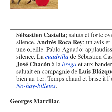
Sébastien Castella
; saluts et forte ov
Andrés Roca Rey
silence.
: un avis et
une oreille. Pablo Aguado: applaudiss
silence. La
cuadrilla
de Sébastien Cast
José Chacón
à la
brega
et aux bander
Luis Blázqu
saluait en compagnie de
bien au 1er. Temps chaud et brise à l
No-hay-billetes
.
Georges Marcillac