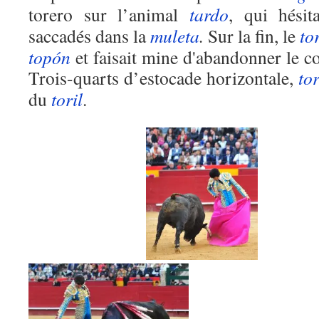
torero sur l’animal
tardo
, qui hésit
saccadés dans la
muleta
.
Sur la fin, le
to
topón
et faisait mine d'abandonner le c
Trois-quarts d’estocade horizontale,
to
du
toril
.