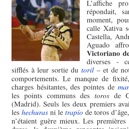
L’affiche pr
répondait, s
moment, pou
calle Xativa 
Castella, And
Aguado affro
Victoriano d
diverses - c
sifflés à leur sortie du
toril
– et de not
comportements. Le manque de fixité, 
charges hésitantes, des pointes de
man
les points communs des
toros
de Gu
(Madrid). Seuls les deux premiers ava
les
hechuras
ni le
trapío
de toros d’âge,
n’étaient guère mieux. Les premières 