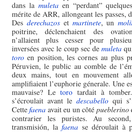
dans la
muleta
en “perdant” quelques 
mérite de ARR, allongeant les passes, dé
Des
derechazos
et
martinete
, un
moli
poitrine, déclenchaient des ovati
n’allaient plus cesser pour plusieu
inversées avec le coup sec de
muleta
qui
toro
en position, les cornes au plus p
Péruvien, le public au comble de l’é
deux mains, tout en mouvement all
amplifiaient l’euphorie génerale. Une e
mauvaise? Le
toro
tardait à tomber
s’écroulait avant le
descabello
qui s’i
Cette
faena
avait eu un côté
pueblerino
contrarier les puristes. Au second
transmisión, la
faena
se déroulait à 