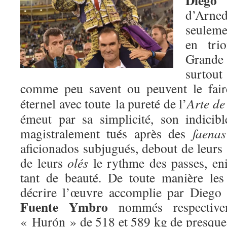
Diego 
d’Arn
seulemen
en tri
Grande
surtout
comme peu savent ou peuvent le fair
éternel avec toute la pureté de l’
Arte de
émeut par sa simplicité, son indicib
magistralement tués après des
faenas
aficionados subjugués, debout de leurs
de leurs
olés
le rythme des passes, eni
tant de beauté. De toute manière le
décrire l’œuvre accomplie par Diego 
Fuente Ymbro
nommés respectiv
« Hurón » de 518 et 589 kg de presque 