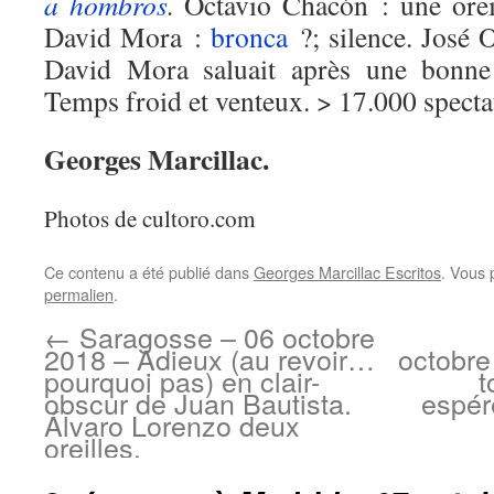
a hombros
.
Octavio Chacón : une oreil
David Mora :
bronca
?; silence. José 
David Mora saluait après une bonne 
Temps froid et venteux. > 17.000 specta
Georges Marcillac.
Photos de cultoro.com
Ce contenu a été publié dans
Georges Marcillac Escritos
. Vous 
permalien
.
←
Saragosse – 06 octobre
2018 – Adieux (au revoir…
octobre
pourquoi pas) en clair-
t
obscur de Juan Bautista.
espér
Álvaro Lorenzo deux
oreilles.