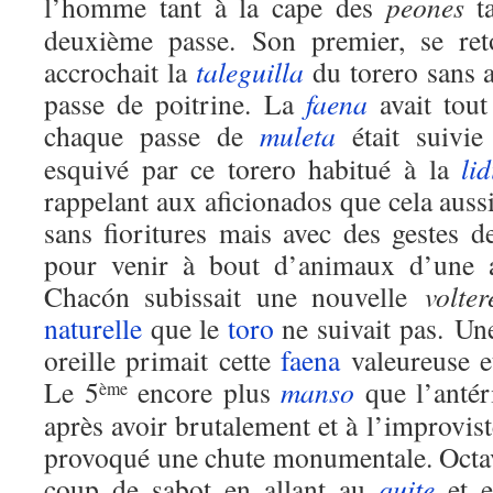
l’homme tant à la cape des
peones
ta
deuxième passe. Son premier, se ret
accrochait la
taleguilla
du torero sans 
passe de poitrine. La
faena
avait tou
chaque passe de
muleta
était suivie
esquivé par ce torero habitué à la
lid
rappelant aux aficionados que cela aussi
sans fioritures mais avec des gestes d
pour venir à bout d’animaux d’une a
Chacón subissait une nouvelle
volter
naturelle
que le
toro
ne suivait pas. Un
oreille primait cette
faena
valeureuse e
Le 5
encore plus
manso
que l’antér
ème
après avoir brutalement et à l’improvist
provoqué une chute monumentale. Octa
coup de sabot en allant au
quite
et en