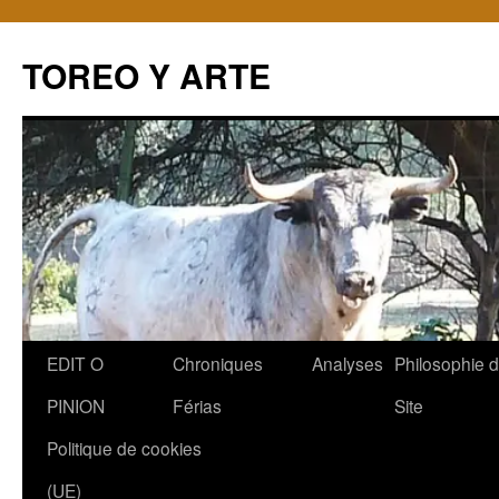
TOREO Y ARTE
Aller
EDIT O
Chroniques
Analyses
Philosophie 
au
PINION
Férias
Site
contenu
Politique de cookies
(UE)