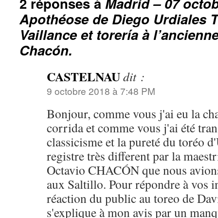
2 réponses à
Madrid – 07 octob
Apothéose de Diego Urdiales T
Vaillance et torería à l’ancienn
Chacón.
CASTELNAU
dit :
9 octobre 2018 à 7:48 PM
Bonjour, comme vous j'ai eu la chan
corrida et comme vous j'ai été tran
classicisme et la pureté du toréo
registre très different par la maestr
Octavio CHACÓN que nous avions p
aux Saltillo. Pour répondre à vos i
réaction du public au toreo de Da
s'explique à mon avis par un man