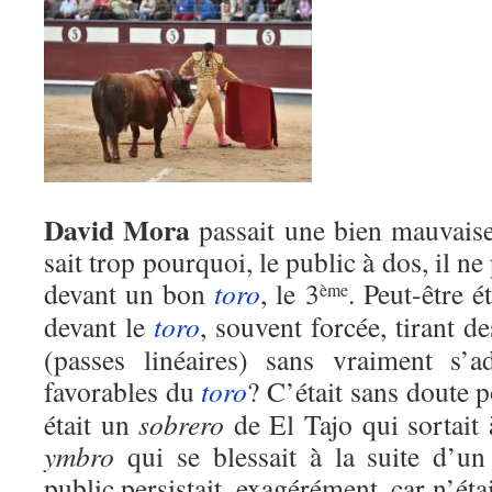
David Mora
passait une bien mauvaise
sait trop pourquoi, le public à dos, il n
devant un bon
toro
, le 3
. Peut-être é
ème
devant le
toro
, souvent forcée, tirant d
(passes linéaires) sans vraiment s’a
favorables du
toro
? C’était sans doute 
était un
sobrero
de El Tajo qui sortait
ymbro
qui se blessait à la suite d’u
public persistait, exagérément, car n’ét