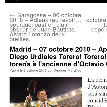
←
Saragosse – 06 octobre
2018 – Adieux (au revoir…
octobre
pourquoi pas) en clair-
t
obscur de Juan Bautista.
espér
Álvaro Lorenzo deux
oreilles.
Madrid – 07 octobre 2018 – A
Diego Urdiales Torero! Torero!
torería à l’ancienne d’Octavio
Publié le
8 octobre 2018
par
Georges Marcillac
La dern
d’Auto
será san
consid