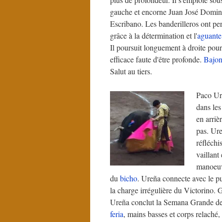
gauche et encorne Juan José Domin
Escribano. Les banderilleros ont pe
grâce à la détermination et l'
aguante
Il poursuit longuement à droite pour
efficace faute d'être profonde.
Bajo
Salut au tiers.
Paco Ure
dans le
en arriè
pas. Ure
réfléchi
vaillant
manoeu
du
bicho
. Ureña connecte avec le p
la charge irrégulière du Victorino. 
Ureña conclut la Semana Grande de B
feria
, mains basses et corps relaché,