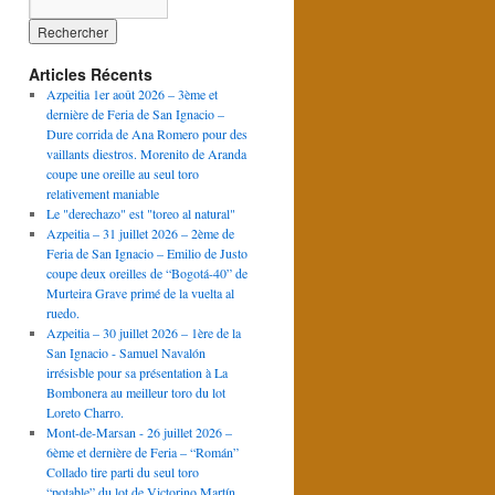
Articles Récents
Azpeitia 1er août 2026 – 3ème et
dernière de Feria de San Ignacio –
Dure corrida de Ana Romero pour des
vaillants diestros. Morenito de Aranda
coupe une oreille au seul toro
relativement maniable
Le "derechazo" est "toreo al natural"
Azpeitia – 31 juillet 2026 – 2ème de
Feria de San Ignacio – Emilio de Justo
coupe deux oreilles de “Bogotá-40” de
Murteira Grave primé de la vuelta al
ruedo.
Azpeitia – 30 juillet 2026 – 1ère de la
San Ignacio - Samuel Navalón
irrésisble pour sa présentation à La
Bombonera au meilleur toro du lot
Loreto Charro.
Mont-de-Marsan - 26 juillet 2026 –
6ème et dernière de Feria – “Román”
Collado tire parti du seul toro
“potable” du lot de Victorino Martín.