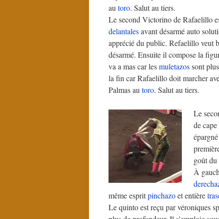
au
toro
. Salut au tiers.
Le second Victorino de Rafaelillo e
delantales
avant désarmé auto solutio
apprécié du public. Refaelillo veut 
désarmé. Ensuite il compose la figur
va a mas car les
muletazos
sont plus
la fin car Rafaelillo doit marcher av
Palmas au
toro
. Salut au tiers.
Le seco
de cape
épargné
première
goût du 
À gauche
derecha
même esprit
pinchazo
et entière
tras
Le quinto est reçu par véroniques s
plus de profondeur. Il s'emploie sou