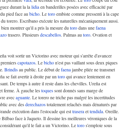
guez durant la la
lidia
en banderilles posées avec efficacité par
rdu pied face au
bicho
. Le
toro
embiste comme pressenti à la cape
du torero. Escribano exécute les naturelles mécaniquement aussi.
 bien montrer qu'il a pris la mesure du
toro
dans une
faena
nazo
trasero. Plusieurs
descabellos
. Palmas au
toro
. Ovation et
ña voit sortir un Victorino avec moteur qui s'arrête d'avancer
s premiers
capotazos
. Le
bicho
n'est pas vaillant sous deux piques
re.
Brindis
au public. Le début de
faena
jambe pliée ne transmet
ña se fait avertir à droite par un
toro
qui avance lentement en
ssant. De temps à autre il reste dans les chevilles. Ureña est
 et ferme. À gauche les
toques
sont donnés sans marge de
vre avec
aguante
. Le torero ne triche pas malgré les incertitudes
ublic avec des
derechazos
totalement relachés mais dénaturés par
Grande exécution dans l'estocade qui est
trasera
et
tendida
. Oreille.
ilbao face à Jaqueto. Il dessine les meilleures véroniques de la
 considérant qu'il le fait a un Victorino. Le
toro
s'emploie sous