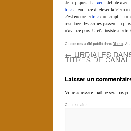
deux piques. La
faena
débute avec u
toro
a tendance à relever la tête à m
c'est encore le
toro
qui rompt l'harm
avantage, les cornes passent au plus
n'avance plus. Ureña insiste à le to
Ce contenu a été publié dans
Bilbao
. Vou
←
URDIALES DAN
TITRES DE CANAL 
Laisser un commentair
Votre adresse e-mail ne sera pas pub
Commentaire
*