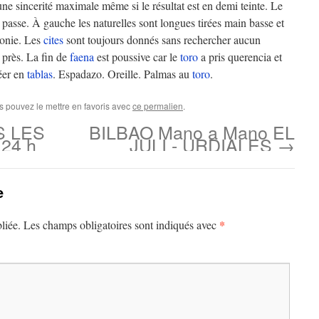
ne sincerité maximale même si le résultat est en demi teinte. Le
i passe. À gauche les naturelles sont longues tirées main basse et
onie. Les
cites
sont toujours donnés sans rechercher aucun
 près. La fin de
faena
est poussive car le
toro
a pris querencia et
réer en
tablas
. Espadazo. Oreille. Palmas au
toro
.
s pouvez le mettre en favoris avec
ce permalien
.
S LES
BILBAO Mano a Mano EL
24 h
JULI - URDIALES
→
e
*
liée.
Les champs obligatoires sont indiqués avec