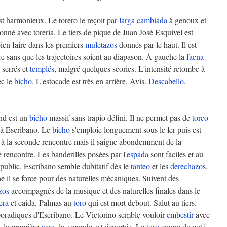
st harmonieux. Le torero le reçoit par
larga cambiada
à genoux et
nné avec toreria. Le tiers de pique de Juan José Esquivel est
bien faire dans les premiers
muletazos
donnés par le haut. Il est
e sans que les trajectoires soient au diapason. À gauche la
faena
 serrés et
templés
, malgré quelques scories. L'intensité retombe à
ec le
bicho
. L'estocade est très en arrière. Avis.
Descabello
.
nd est un
bicho
massif sans trapio défini. Il ne permet pas de
toreo
 à Escribano. Le
bicho
s'emploie longuement sous le fer puis est
 à la seconde rencontre mais il saigne abondemment de la
 rencontre. Les banderilles posées par l'
espada
sont faciles et au
public. Escribano semble dubitatif dès le
tanteo
et les
derechazos
.
 il se force pour des naturelles mécaniques. Suivent des
zos
accompagnés de la musique et des naturelles finales dans le
era
et caida. Palmas au
toro
qui est mort debout. Salut au tiers.
poradiques d'Escribano. Le Victorino semble vouloir
embestir
avec
s la première
vara
, la seconde est écourtée. Le
toro
coupe du coté