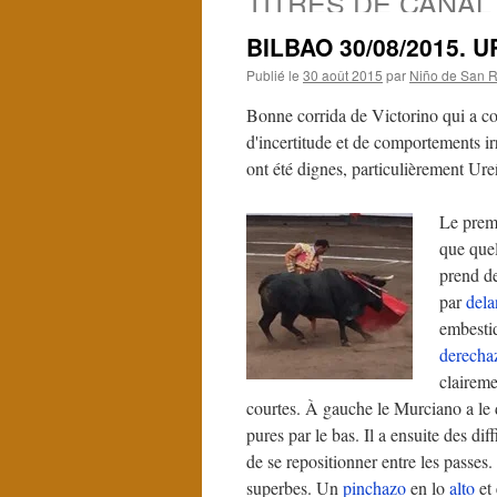
TITRES DE CANAL 
BILBAO 30/08/2015.
Publié le
30 août 2015
par
Niño de San R
Bonne corrida de Victorino qui a co
d'incertitude et de comportements ir
ont été dignes, particulièrement Ure
Le premi
que que
prend de
par
dela
embestid
derecha
claireme
courtes. À gauche le Murciano a le d
pures par le bas. Il a ensuite des dif
de se repositionner entre les passes.
superbes. Un
pinchazo
en lo
alto
et 