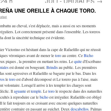
24 h
JULI - URDIALES
→
 UREÑA UNE OREILLE À CHAQUE TORO.
afael
mbattu au cheval, s'est déplacée, mais a aussi eu ses moments
réguliers. Lot correctement présenté dans l'ensemble. Les toreros
ña dont la sincérité technique est évidente.
er Victorino est hésitant dans la cape de Rafaelillo qui ne réussit
lques véroniques avant de mener le
toro
au centre. Ce
Bicho
ux piques , la première en mettant les reins. Le
quite
d'Escribano
ntales
est donné en bougeant.
Brindis
au public. Les premières
as sont agressives et Rafaelillo se bagarre par le bas. Dans les
zos
le
toro
est d'abord décomposé et Le torero pas à l'aise, mais
nt volontaire. Lorsqu'il arrive à les templer les charges sont
éclic. Il
aguante
et
temple
. Le
toro
le respecte dans des naturelles
ficultés à reproduire car le
bicho
est irrégulier. Rafaelillo est obligé
 Il le fait toujours en se croisant avec encore quelques naturelles
entière contraire en passant au guichet. Deux
descabellos
. Palmas