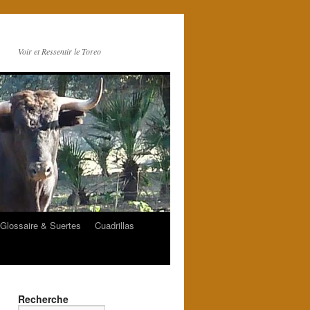
Voir et Ressentir le Toreo
Glossaire & Suertes
Cuadrillas
Recherche