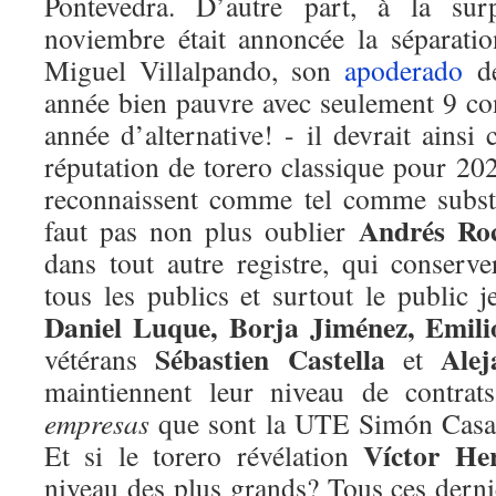
Pontevedra. D’autre part, à la surp
noviembre était annoncée la séparati
Miguel Villalpando, son
apoderado
de
année bien pauvre avec seulement 9 co
année d’alternative! - il devrait ainsi
réputation de torero classique pour 2
reconnaissent comme tel comme substi
Andrés Ro
faut pas non plus oublier
dans tout autre registre, qui conserve
tous les publics et surtout le public 
Daniel Luque, Borja Jiménez, Emili
Sébastien Castella
Alej
vétérans
et
maintiennent leur niveau de contrat
empresas
que sont la UTE Simón Casas
Víctor He
Et si le torero révélation
niveau des plus grands? Tous ces derni