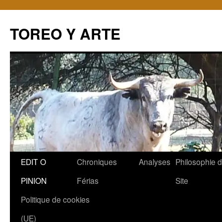
TOREO Y ARTE
Aller
EDIT O
Chroniques
Analyses
Philosophie 
au
PINION
Férias
Site
contenu
Politique de cookies
(UE)