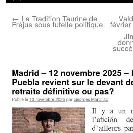
←
La Tradition Taurine de
Vald
Fréjus sous tutelle politique.
févrie
Ji
donn
succè
Madrid – 12 novembre 2025 – 
Puebla revient sur le devant d
retraite définitive ou pas?
Publié le
13 novembre 2025
par
Georges Marcillac
Il y a un m
l’afición 
d’ailleurs pa