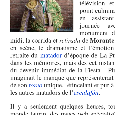
télévision et
point culmina
en assistan
journée 
monument d’
Morante 
midi, la corrida et
retirada
de
en scène, le dramatisme et l’émotion
retraite du
matador
d’époque de La Pue
dans les mémoires, mais dès cet instant
du devenir immédiat de la Fiesta. Pl
imaginait le manque que représenterait 
de son
toreo
unique, étincelant et pur à 
les autres matadors de l’
escalafón
.
Il y a seulement quelques heures, to
monde taurin, des pages web spécialisé