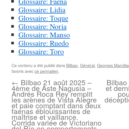
Glossaire: Faena
Glossaire: Lidia
Glossaire: Toque
Glossaire: Noria
Glossaire: Manso
Glossaire: Ruedo
Glossaire: Toro
Ce contenu a été publié dans
Bilbao
,
Général
,
Georges Marcilla
favoris avec
ce permalien
.
←
Bilbao 21 août 2025 –
Bilbao
4ème de Aste Nagusia –
et dern
Andrés Roca Rey remplit
pou
les arènes de Vista Alegre
décept
et paie comptant dans deux
faenas éblouissantes de
maîtrise et vaillance.
Corrida variée de Victoriano
del Río en comportements