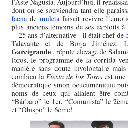
l’Aste Nagusia. Aujourd’hui, il renaissai
dont on se souviendra tant elle parais
faena
de
muleta
faisait revivre l’émot
plus anciens témoins de ses exploits à
- 25 ans d’alternative - il était chef de
Talavante et de Borja Jiménez. L
Garcigrande
, réputé élevage de Salam
toros, le programme de la corrida ve
manière sans doute involontaire mai
combien la
Fiesta de los Toros
est une 
démocratique sinon oeucuménique puis
noms de ceux qui allaient être co
“Bárbaro” le 1er, “Comunista” le 2èm
et “Obispo” le 6ème!