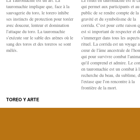
La Tauromachie est un art. La
Le rituel en tauromachie est le c
tauromachie implique que, face à la
qui permet aux participants et au
sauvagerie du toro, le torero inhibe
public de se rendre compte de la
ses instincts de protection pour toréer
gravité et du symbolisme de la
avec douceur, lenteur et domination
corrida. C'est pour cette raison q
l'attaque du toro. La tauromachie
est si important de respecter et d
s'exécute sur le sable des arènes où le
s'immerger dans tous les aspects
sang des toros et des toreros se sont
rituel. La corrida est un voyage 
mêlés.
cœur de l'âme ancestrale de l'h
qui pour survivre combat l'anima
qu'il comprend et admire. Le co
en tauromachie est un combat à l
recherche du beau, du sublime, 
l'extase que l'on rencontre à la
frontière de la mort.
TOREO Y ARTE