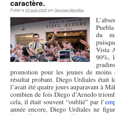
caractère.
Publié le
23 août 2025
par
Georges Marcillac
L’abse
Puebla 
du m
puisqu
Vista A
90%, l
gradi
promotion pour les jeunes de moins 
résultat probant. Diego Urdiales était
l’avait été quatre jours auparavant à Mál
combien de fois Diego d’Arnedo triomha
cela, il était souvent “oublié” par l’
emp
année encore, Diego Urdiales ne figur