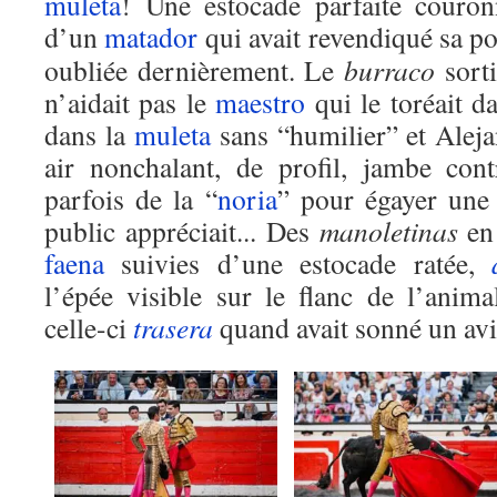
muleta
! Une estocade parfaite couron
d’un
matador
qui avait revendiqué sa p
oubliée dernièrement. Le
burraco
sorti
n’aidait pas le
maestro
qui le toréait da
dans la
muleta
sans “humilier” et Aleja
air nonchalant, de profil, jambe contr
parfois de la “
noria
” pour égayer un
public appréciait... Des
manoletinas
en 
faena
suivies d’une estocade ratée,
l’épée visible sur le flanc de l’anima
celle-ci
trasera
quand avait sonné un a