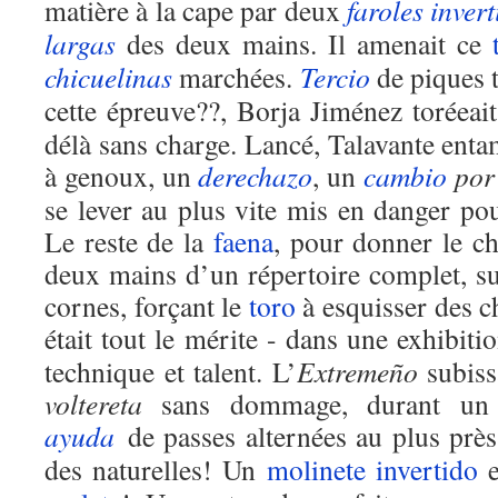
matière à la cape par deux
faroles inver
largas
des deux mains. Il amenait ce
chicuelinas
marchées.
Tercio
de piques
cette épreuve??, Borja Jiménez toréeai
délà sans charge. Lancé, Talavante enta
à genoux, un
derechazo
, un
cambio
por 
se lever au plus vite mis en danger pou
Le reste de la
faena
, pour donner le ch
deux mains d’un répertoire complet, sur
cornes, forçant le
toro
à esquisser des c
était tout le mérite - dans une exhibit
technique et talent. L’
Extremeño
subiss
voltereta
sans dommage, durant un e
ayuda
de passes alternées au plus près
des naturelles! Un
molinete invertido
e