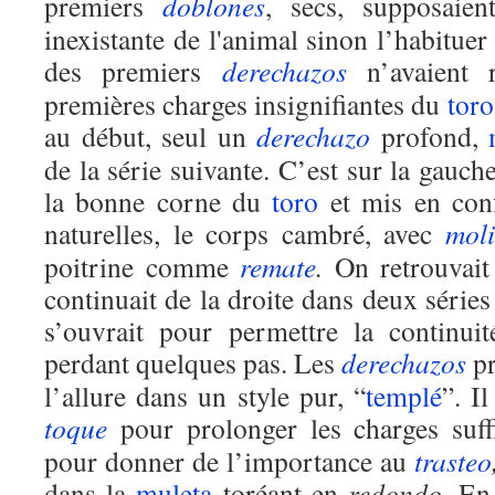
premiers
doblones
, secs, supposaie
inexistante de l'animal sinon l’habituer
des premiers
derechazos
n’avaient r
premières charges insignifiantes du
toro
au début, seul un
derechazo
profond,
de la série suivante. C’est sur la gauc
la bonne corne du
toro
et mis en confi
naturelles, le corps cambré, avec
moli
poitrine comme
remate
.
On retrouvait 
continuait de la droite dans deux séries
s’ouvrait pour permettre la continui
perdant quelques pas. Les
derechazos
pr
l’allure dans un style pur, “
templé
”. I
toque
pour prolonger les charges suf
pour donner de l’importance au
trasteo
dans la
muleta
toréant en
redondo
. En