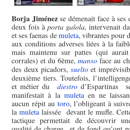
Borja Jiménez
se démenait face à ses d
deux fois à
porta gaîola,
intervenait d
et ses faenas de
muleta
, vibrantes pour 
aux conditions adverses liées à la fai
mais maintenu sur pattes (qui aurai
corrales) et du 6ème,
manso
face au ch
des deux picadors,
suelto
et imprévisib
deuxième tiers.
Toutefois, l’intelligeng
et métier du
diestro
d’Espartinas s
manifestait à la
muleta
en ne laissan
aucun répit au
toro
, l’obligeant à suivr
la
muleta
laissée devant le mufle. Cett
tactique permettait de découvrir un
qualité de charge et de fond qu’ont p