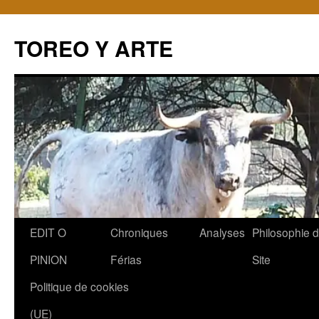
TOREO Y ARTE
Aller
EDIT O
Chroniques
Analyses
Philosophie 
au
PINION
Férias
Site
contenu
Politique de cookies
(UE)