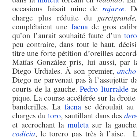
occasions faisait mine de
rajarse
. D
charge plus réduite du
garcigrande,
complétaient une
faena
de gros calib
qu’on l’aurait souhaité faute d’un
toro
peu contraire, dans tout le haut, décisi
titre une forte pétition d’oreilles accor
Matías González pris, lui aussi, par l
Diego Urdiales. À son premier,
ancho
Diego ne parvenait pas à l’assujettir 
courts de la gauche.
Pedro Iturralde
ne
pique. La course accélérée sur la droite
banderilles. La
faena
se déroulait au 
charges du
toro
, sautillant dans des
der
et accrochant la
muleta
sur la gauche,
codicia
, le torero pas très à l’aise. 