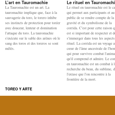
L’art en Tauromachie
Le rituel en Tauromach
La Tauromachie est un art. La
Le rituel en tauromachie est le c
tauromachie implique que, face à la
qui permet aux participants et au
sauvagerie du toro, le torero inhibe
public de se rendre compte de la
ses instincts de protection pour toréer
gravité et du symbolisme de la
avec douceur, lenteur et domination
corrida. C'est pour cette raison q
l'attaque du toro. La tauromachie
est si important de respecter et d
s'exécute sur le sable des arènes où le
s'immerger dans tous les aspects
sang des toros et des toreros se sont
rituel. La corrida est un voyage 
mêlés.
cœur de l'âme ancestrale de l'h
qui pour survivre combat l'anima
qu'il comprend et admire. Le co
en tauromachie est un combat à l
recherche du beau, du sublime, 
l'extase que l'on rencontre à la
frontière de la mort.
TOREO Y ARTE