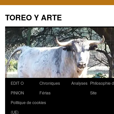
TOREO Y ARTE
Aller
EDIT O
Chroniques
Analyses
Philosophie 
au
PINION
Férias
Site
contenu
Politique de cookies
(UE)