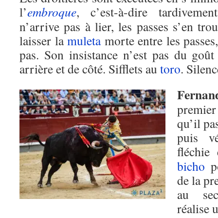
l’
embroque
, c’est-à-dire tardiveme
n’arrive pas à lier, les passes s’en trou
laisser la
muleta
morte entre les passes
pas. Son insistance n’est pas du goût
arrière et de côté. Sifflets au
toro
. Silenc
Fernan
premier
qu’il pa
puis v
fléchie
bicho
po
de la pr
au sec
réalise 