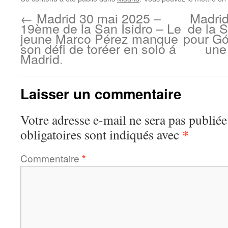
←
Madrid 30 mai 2025 –
Madrid
19ème de la San Isidro – Le
de la S
jeune Marco Pérez manque
pour Gó
son défi de toréer en solo á
une
Madrid.
Laisser un commentaire
Votre adresse e-mail ne sera pas publiée
*
obligatoires sont indiqués avec
Commentaire
*