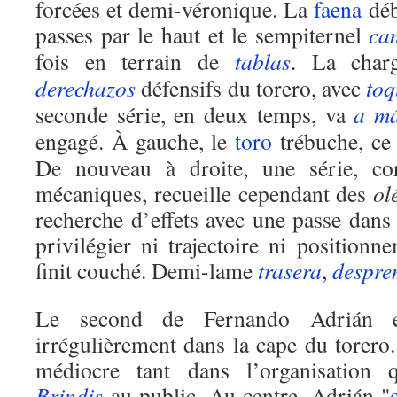
forcées et demi-véronique. La
faena
déb
passes par le haut et le sempiternel
ca
fois en terrain de
tablas
. La char
derechazos
défensifs du torero, avec
toq
seconde série, en deux temps, va
a m
engagé. À gauche, le
toro
trébuche, ce
De nouveau à droite, une série, co
mécaniques, recueille cependant des
ol
recherche d’effets avec une passe dans
privilégier ni trajectoire ni positionn
finit couché. Demi-lame
trasera
,
despre
Le second de Fernando Adrián e
irrégulièrement dans la cape du torero
médiocre tant dans l’organisation q
Brindis
au public. Au centre, Adrián "