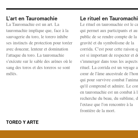
L’art en Tauromachie
Le rituel en Tauromach
La Tauromachie est un art. La
Le rituel en tauromachie est le c
tauromachie implique que, face à la
qui permet aux participants et au
sauvagerie du toro, le torero inhibe
public de se rendre compte de la
ses instincts de protection pour toréer
gravité et du symbolisme de la
avec douceur, lenteur et domination
corrida. C'est pour cette raison q
l'attaque du toro. La tauromachie
est si important de respecter et d
s'exécute sur le sable des arènes où le
s'immerger dans tous les aspects
sang des toros et des toreros se sont
rituel. La corrida est un voyage 
mêlés.
cœur de l'âme ancestrale de l'h
qui pour survivre combat l'anima
qu'il comprend et admire. Le co
en tauromachie est un combat à l
recherche du beau, du sublime, 
l'extase que l'on rencontre à la
frontière de la mort.
TOREO Y ARTE