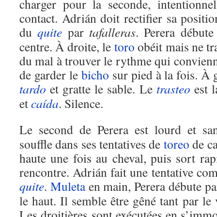
charger pour la seconde, intentionne
contact. Adrián doit rectifier sa positi
du
quite
par
tafalleras
. Perera début
centre. À droite, le
toro
obéit mais ne tr
du mal à trouver le rythme qui convienne
de garder le
bicho
sur pied à la fois. À 
tardo
et gratte le sable. Le
trasteo
est 
et
caída
. Silence.
Le second de Perera est lourd et s
souffle dans ses tentatives de
toreo
de c
haute une fois au cheval, puis sort ra
rencontre. Adrián fait une tentative c
quite
.
Muleta
en main, Perera débute p
le haut. Il semble être gêné tant par le
Les droitières sont exécutées en s’imm