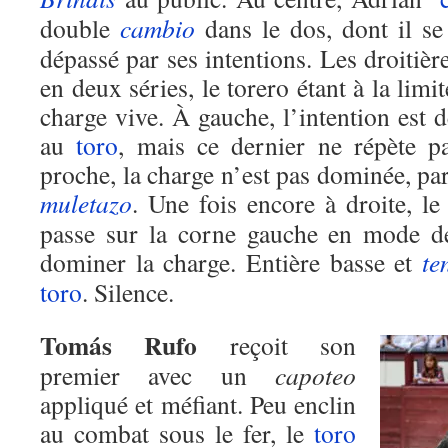
double
cambio
dans le dos, dont il se
dépassé par ses intentions. Les droitièr
en deux séries, le torero étant à la limi
charge vive. À gauche, l’intention est d
au
toro
, mais ce dernier ne répète pa
proche, la charge n’est pas dominée, par
muletazo
. Une fois encore à droite, l
passe sur la corne gauche en mode de
dominer la charge. Entière basse et
te
toro
. Silence.
Tomás Rufo
reçoit son
premier avec un
capoteo
appliqué et méfiant. Peu enclin
au combat sous le fer, le
toro