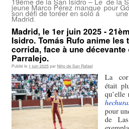
19ème de la San Isidro – Le
de la S
jeune Marco Pérez manque
pour Gó
son défi de toréer en solo á
une
Madrid.
Madrid, le 1er juin 2025 - 21è
Isidro. Tomás Rufo anime les 
corrida, face à une décevante 
Parralejo.
Publié le
1 juin 2025
par
Niño de San Rafael
La cor
était p
qu’elle 
hechura
pour une
de Las
exempla