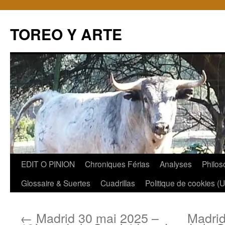
TOREO Y ARTE
Aller
EDIT O PINION
Chroniques Férias
Analyses
Philos
au
Glossaire & Suertes
Cuadrillas
Politique de cookies (
contenu
←
Madrid 30 mai 2025 –
Madrid