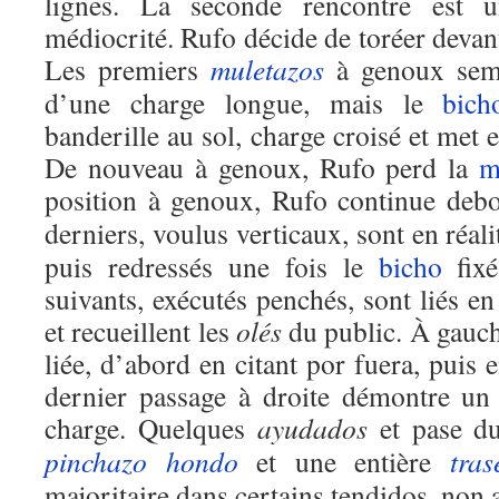
lignes. La seconde rencontre est 
médiocrité. Rufo décide de toréer devan
Les premiers
muletazos
à genoux semb
d’une charge longue, mais le
bich
banderille au sol, charge croisé et met e
De nouveau à genoux, Rufo perd la
m
position à genoux, Rufo continue deb
derniers, voulus verticaux, sont en réal
puis redressés une fois le
bicho
fix
suivants, exécutés penchés, sont liés e
et recueillent les
olés
du public. À gauche
liée, d’abord en citant por fuera, puis 
dernier passage à droite démontre un 
charge. Quelques
ayudados
et pase 
pinchazo hondo
et une entière
tras
majoritaire dans certains tendidos, non 