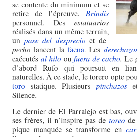
se contente du minimum et se
retire de l’épreuve.
Brindis
personnel. Des
estatuarios
réalisés dans un même terrain,
un
pase del desprecio
et de
pecho
lancent la
faena
. Les
derechazo
exécutés
al hilo
ou
fuera de cacho
.
Le
d’abord Rufo qui poursuit en liant
naturelles. À ce stade, le torero opte p
toro
statique. Plusieurs
pinchazos
et
Silence.
Le dernier de El Parralejo est bas, o
ses frères, il n’inspire pas de
toreo
de
pique manquée se transforme en
car