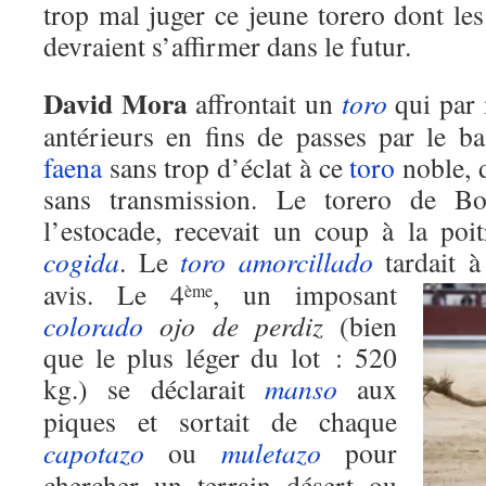
trop mal juger ce jeune torero dont le
devraient s’affirmer dans le futur.
David Mora
affrontait un
toro
qui par 
antérieurs en fins de passes par le b
faena
sans trop d’éclat à ce
toro
noble, d
sans transmission. Le torero de Bo
l’estocade, recevait un coup à la poit
cogida
. Le
toro
amorcillado
tardait à
avis.
Le 4
, un imposant
ème
colorado
ojo de perdiz
(bien
que le plus léger du lot : 520
kg.) se déclarait
manso
aux
piques et sortait de chaque
capotazo
ou
muletazo
pour
chercher un terrain désert ou