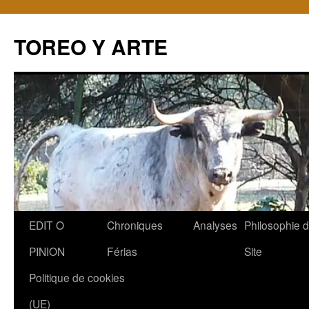
TOREO Y ARTE
Aller
EDIT O
Chroniques
Analyses
Philosophie 
au
PINION
Férias
Site
contenu
Politique de cookies
(UE)