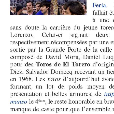
Feria
. 
fallait 
à une 
sans doute la carrière du jeune tore
Lorenzo. Celui-ci signait deux
respectivement récompensées par une et 
sortie par la Grande Porte de la call
composé de David Mora, Daniel Luq
Toros de El Torero
pour des
d’origi
Diez, Salvador Domecq recevant un tier
en 1968. Les
toros
d’aujourd’hui avaie
formant un lot de poids moyen d
présentation et belles armures, de
tra
manso
le 4
, le reste honorable en br
ème
manque de caste pour que l’ensemble 