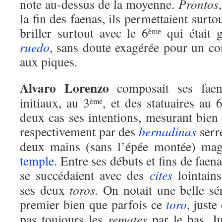
note au-dessus de la moyenne.
Prontos
la fin des faenas, ils permettaient surt
briller surtout avec le 6
qui était g
ème
ruedo
, sans doute exagérée pour un c
aux piques.
Alvaro Lorenzo
composait ses fae
initiaux, au 3
, et des statuaires au 
ème
deux cas ses intentions, mesurant bien
respectivement par des
bernadinas
serr
deux mains (sans l’épée montée) mag
temple
. Entre ses débuts et fins de faena
se succédaient avec des
cites
lointains
ses deux
toros.
On notait une belle sé
premier bien que parfois ce
toro
, juste
pas toujours les
remates
par le bas. 