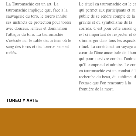
La Tauromachie est un art. La
Le rituel en tauromachie est le c
tauromachie implique que, face à la
qui permet aux participants et au
sauvagerie du toro, le torero inhibe
public de se rendre compte de la
ses instincts de protection pour toréer
gravité et du symbolisme de la
avec douceur, lenteur et domination
corrida. C'est pour cette raison q
l'attaque du toro. La tauromachie
est si important de respecter et d
s'exécute sur le sable des arènes où le
s'immerger dans tous les aspects
sang des toros et des toreros se sont
rituel. La corrida est un voyage 
mêlés.
cœur de l'âme ancestrale de l'h
qui pour survivre combat l'anima
qu'il comprend et admire. Le co
en tauromachie est un combat à l
recherche du beau, du sublime, 
l'extase que l'on rencontre à la
frontière de la mort.
TOREO Y ARTE