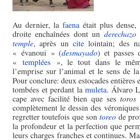
Au dernier, la
faena
était plus dense,
droite enchaînées dont un
derechazo
d
temple
, après un
cite
lointain; des n
« évanoui » (
desmayado
) et passes 
«
templées
», le tout dans le même
l’emprise sur l’animal et le sens de l
Pour conclure: deux estocades entières e
tombées et perdant la
muleta
. Álvaro L
cape avec facilité bien que ses
toros
n
complètement le dessin des véroniques
regretter toutefois que son
toreo
de prof
la profondeur et la perfection que perm
leurs charges franches et continues. Mal