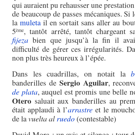
qui auraient pu rehausser une prestation p
de beaucoup de passes mécaniques. Si l
la
muleta
il en sortait sans aller au bou
5
, tantôt arrêté, tantôt chargeant 
ème
fijeza
bien que jusqu’à la fin il avai
difficulté de gérer ces irrégularités. D
non plus très heureux à l’épée.
Dans les cuadrillas, on notait la
b
Sergio Aguilar
banderilles de
, reconv
de plata
, auquel est promis une belle n
Otero
saluait aux banderilles au pre
était applaudi à l’
arrastre
et le mouchoi
de la
vuelta al
ruedo
(contestable)
David Mora : un avis et silence ; tour d