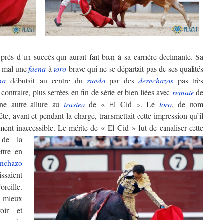
près d’un succès qui aurait fait bien à sa carrière déclinante. Sa
t mal une
faena
à
toro
brave qui ne se départait pas de ses qualités
na
débutait au centre du
ruedo
par des
derechazos
pas très
contraire, plus serrées en fin de série et bien liées avec
remate
de
une autre allure au
trasteo
de « El Cid ». Le
toro
, de nom
e, avant et pendant la charge, transmettait cette impression qu’il
ment inaccessible.
Le mérite de « El Cid » fut de canaliser cette
 de la
ttre en
inchazo
issaient
eille.
s mieux
oir et