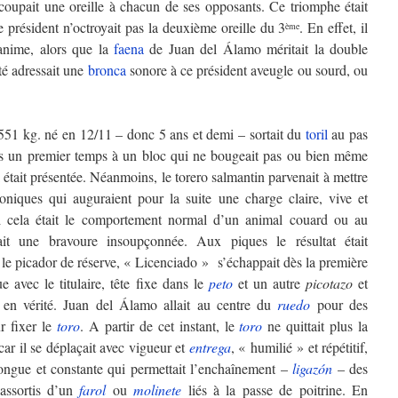
coupait une oreille à chacun de ses opposants. Ce triomphe était
président n’octroyait pas la deuxième oreille du 3
. En effet, il
ème
nanime, alors que la
faena
de Juan del Álamo méritait la double
té adressait une
bronca
sonore à ce président aveugle ou sourd, ou
51 kg. né en 12/11 – donc 5 ans et demi – sortait du
toril
au pas
ns un premier temps à un bloc qui ne bougeait pas ou bien même
i était présentée. Néanmoins, le torero salmantin parvenait à mettre
niques qui auguraient pour la suite une charge claire, vive et
 si cela était le comportement normal d’un animal couard ou au
ait une bravoure insoupçonnée. Aux piques le résultat était
 le picador de réserve, « Licenciado » s’échappait dès la première
 avec le titulaire, tête fixe dans le
peto
et un autre
picotazo
et
f en vérité. Juan del Álamo allait au centre du
ruedo
pour des
 fixer le
toro
. A partir de cet instant, le
toro
ne quittait plus la
ar il se déplaçait avec vigueur et
entrega
, « humilié » et répétitif,
ongue et constante qui permettait l’enchaînement –
ligazón
– des
assortis d’un
farol
ou
molinete
liés à la passe de poitrine. En