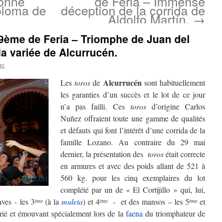
onne
de Feria – Immense
oloma de
déception de la corrida de
Aldolfo Martín.
→
29ème de Feria – Triomphe de Juan del
a variée de Alcurrucén.
ac
Alcurrucén
Les
toros
de
sont habituellement
les garanties d’un succès et le lot de ce jour
n’a pas failli. Ces
toros
d’origine Carlos
Nuñez offraient toute une gamme de qualités
et défauts qui font l’intérêt d’une corrida de la
famille Lozano. Au contraire du 29 mai
dernier, la présentation des
toros
était correcte
en armures et avec des poids allant de 521 à
560 kg. pour les cinq exemplaires du lot
complété par un de « El Cortijillo » qui, lui,
aves - les 3
(à la
muleta
) et 4
- et des mansos – les 5
et
ème
ème
ème
rié et émouvant spécialement lors de la
faena
du triomphateur de