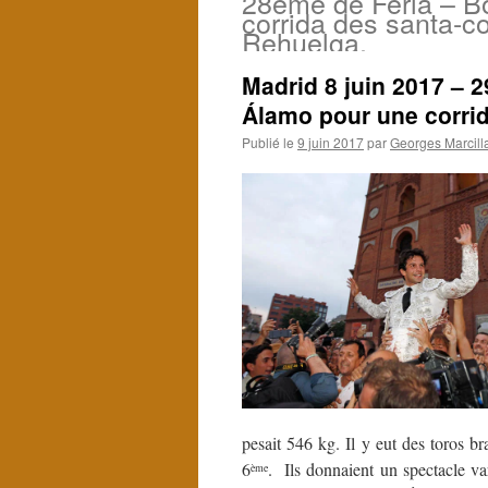
28ème de Feria – B
corrida des santa-c
Rehuelga.
Madrid 8 juin 2017 – 
Álamo pour une corrid
Publié le
9 juin 2017
par
Georges Marcill
pesait 546 kg. Il y eut des toros br
6
. Ils donnaient un spectacle va
ème