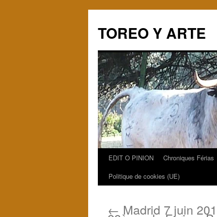
TOREO Y ARTE
EDIT O PINION
Chroniques Férias
Aller
Politique de cookies (UE)
au
contenu
←
Madrid 7 juin 201