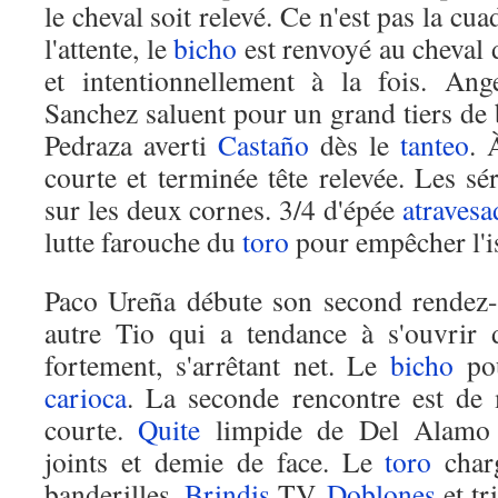
le cheval soit relevé. Ce n'est pas la cu
l'attente, le
bicho
est renvoyé au cheval 
et intentionnellement à la fois. An
Sanchez saluent pour un grand tiers de b
Pedraza averti
Castaño
dès le
tanteo
. 
courte et terminée tête relevée. Les s
sur les deux cornes. 3/4 d'épée
atravesa
lutte farouche du
toro
pour empêcher l'is
Paco Ureña débute son second rendez
autre Tio qui a tendance à s'ouvrir 
fortement, s'arrêtant net. Le
bicho
pou
carioca
. La seconde rencontre est de 
courte.
Quite
limpide de Del Alamo 
joints et demie de face. Le
toro
charg
banderilles.
Brindis
TV.
Doblones
et tr