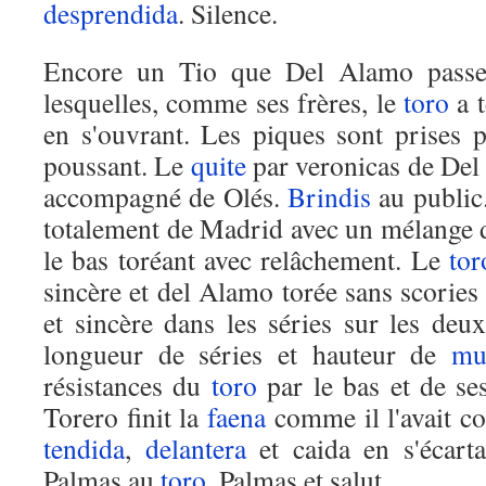
desprendida
. Silence.
Encore un Tio que Del Alamo passe
lesquelles, comme ses frères, le
toro
a t
en s'ouvrant. Les piques sont prises 
poussant. Le
quite
par veronicas de Del
accompagné de Olés.
Brindis
au public
totalement de Madrid avec un mélange 
le bas toréant avec relâchement. Le
tor
sincère et del Alamo torée sans scorie
et sincère dans les séries sur les deu
longueur de séries et hauteur de
mu
résistances du
toro
par le bas et de ses
Torero finit la
faena
comme il l'avait c
tendida
,
delantera
et caida en s'écart
Palmas au
toro
. Palmas et salut.