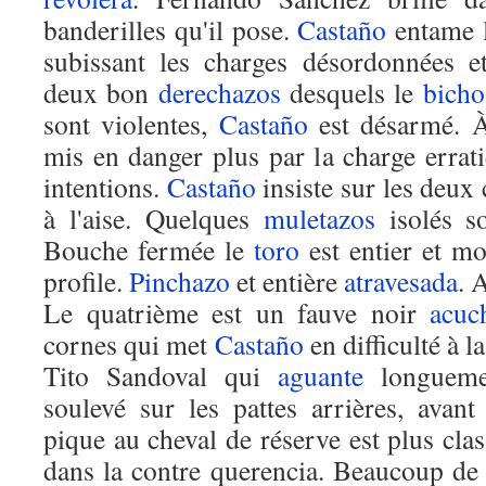
banderilles qu'il pose.
Castaño
entame 
subissant les charges désordonnées 
deux bon
derechazos
desquels le
bicho
sont violentes,
Castaño
est désarmé. À
mis en danger plus par la charge errat
intentions.
Castaño
insiste sur les deux 
à l'aise. Quelques
muletazos
isolés so
Bouche fermée le
toro
est entier et m
profile.
Pinchazo
et entière
atravesada
. 
Le quatrième est un fauve noir
acuc
cornes qui met
Castaño
en difficulté à 
Tito Sandoval qui
aguante
longuemen
soulevé sur les pattes arrières, avan
pique au cheval de réserve est plus cla
dans la contre querencia. Beaucoup de