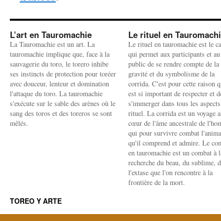
L’art en Tauromachie
Le rituel en Tauromach
La Tauromachie est un art. La
Le rituel en tauromachie est le c
tauromachie implique que, face à la
qui permet aux participants et au
sauvagerie du toro, le torero inhibe
public de se rendre compte de la
ses instincts de protection pour toréer
gravité et du symbolisme de la
avec douceur, lenteur et domination
corrida. C'est pour cette raison q
l'attaque du toro. La tauromachie
est si important de respecter et d
s'exécute sur le sable des arènes où le
s'immerger dans tous les aspects
sang des toros et des toreros se sont
rituel. La corrida est un voyage 
mêlés.
cœur de l'âme ancestrale de l'h
qui pour survivre combat l'anima
qu'il comprend et admire. Le co
en tauromachie est un combat à l
recherche du beau, du sublime, 
l'extase que l'on rencontre à la
frontière de la mort.
TOREO Y ARTE