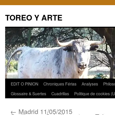
TOREO Y ARTE
Aller
EDIT O PINION
Chroniques Férias
Analyses
Philos
au
Glossaire & Suertes
Cuadrillas
Politique de cookies (
contenu
←
Madrid 11/05/2015