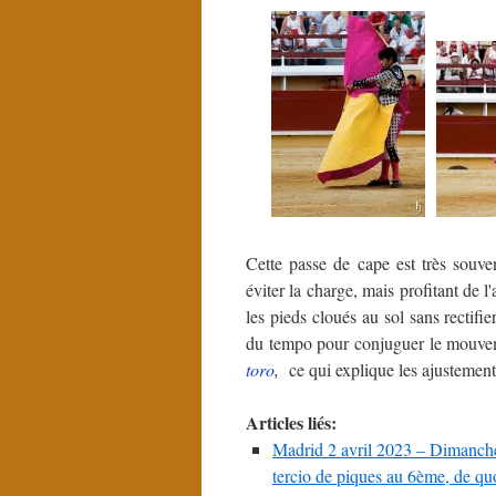
Cette passe de cape est très souv
éviter la charge, mais profitant de l
les pieds cloués au sol sans rectifi
du tempo pour conjuguer le mouvem
toro
,
ce qui explique les ajustements
Articles liés:
Madrid 2 avril 2023 – Dimanch
tercio de piques au 6ème, de q