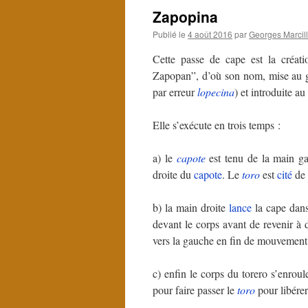
Zapopina
Publié le
4 août 2016
par
Georges Marcil
Cette passe de cape est la créa
Zapopan”, d’où son nom, mise au go
par erreur
lopecina
) et introduite a
Elle s’exécute en trois temps :
a) le
capote
est tenu de la main g
droite du
capote
. Le
toro
est
cité
de 
b) la main droite
lance
la cape dans
devant le corps avant de revenir à 
vers la gauche en fin de mouvement
c) enfin le corps du torero s’enro
pour faire passer le
toro
pour libérer