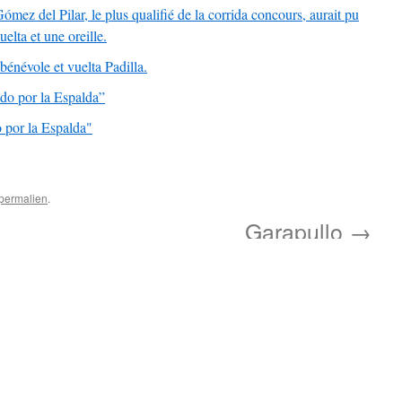
ez del Pilar, le plus qualifié de la corrida concours, aurait pu
uelta et une oreille.
énévole et vuelta Padilla.
o por la Espalda”
por la Espalda"
permalien
.
Garapullo
→