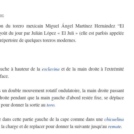
lac
tion du torero mexicain Miguel Ángel Martínez Hernández “El
ût du jour par Julián López « El Juli » (elle est parfois appelée
u répertoire de quelques toreros modernes.
auche à hauteur de la
esclavina
et de la main droite à l'extrémité
face.
 un double mouvement rotatif ondulatoire, la main droite passant
droite pendant que la main gauche d'abord restée fixe, se déplace
 pour donner la sortie au
toro
.
ule dans cette partie gauche de la cape comme dans une
chicuelina
 la charge et de replacer pour donner la suivante jusqu'au
remate
.