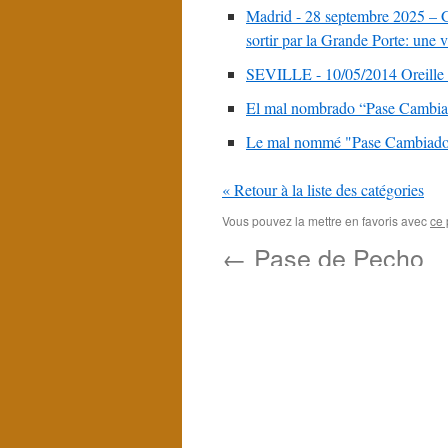
Madrid - 28 septembre 2025 – Góm
sortir par la Grande Porte: une v
SEVILLE - 10/05/2014 Oreille b
El mal nombrado “Pase Cambiad
Le mal nommé "Pase Cambiado 
« Retour à la liste des catégories
Vous pouvez la mettre en favoris avec
ce 
←
Pase de Pecho