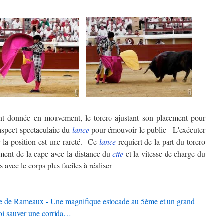
ent donnée en mouvement, le torero ajustant son placement pour
'aspect spectaculaire du
lance
pour émouvoir le public. L'exécuter
er la position est une rareté. Ce
lance
requiert de la part du torero
ent de la cape avec la distance du
cite
et la vitesse de charge du
 avec le corps plus faciles à réaliser
e de Rameaux - Une magnifique estocade au 5ème et un grand
uoi sauver une corrida…