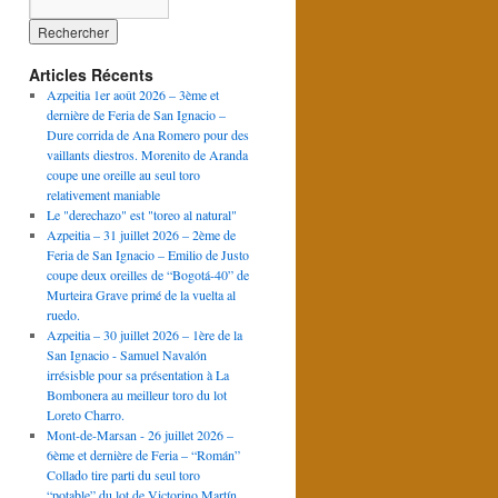
Articles Récents
Azpeitia 1er août 2026 – 3ème et
dernière de Feria de San Ignacio –
Dure corrida de Ana Romero pour des
vaillants diestros. Morenito de Aranda
coupe une oreille au seul toro
relativement maniable
Le "derechazo" est "toreo al natural"
Azpeitia – 31 juillet 2026 – 2ème de
Feria de San Ignacio – Emilio de Justo
coupe deux oreilles de “Bogotá-40” de
Murteira Grave primé de la vuelta al
ruedo.
Azpeitia – 30 juillet 2026 – 1ère de la
San Ignacio - Samuel Navalón
irrésisble pour sa présentation à La
Bombonera au meilleur toro du lot
Loreto Charro.
Mont-de-Marsan - 26 juillet 2026 –
6ème et dernière de Feria – “Román”
Collado tire parti du seul toro
“potable” du lot de Victorino Martín.