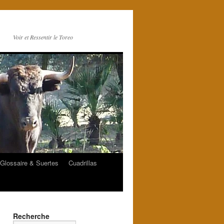
Voir et Ressentir le Toreo
Glossaire & Suertes
Cuadrillas
Recherche