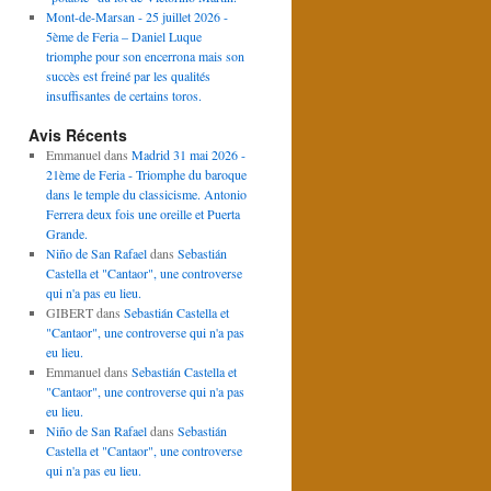
Mont-de-Marsan - 25 juillet 2026 -
5ème de Feria – Daniel Luque
triomphe pour son encerrona mais son
succès est freiné par les qualités
insuffisantes de certains toros.
Avis Récents
Emmanuel
dans
Madrid 31 mai 2026 -
21ème de Feria - Triomphe du baroque
dans le temple du classicisme. Antonio
Ferrera deux fois une oreille et Puerta
Grande.
Niño de San Rafael
dans
Sebastián
Castella et "Cantaor", une controverse
qui n'a pas eu lieu.
GIBERT
dans
Sebastián Castella et
"Cantaor", une controverse qui n'a pas
eu lieu.
Emmanuel
dans
Sebastián Castella et
"Cantaor", une controverse qui n'a pas
eu lieu.
Niño de San Rafael
dans
Sebastián
Castella et "Cantaor", une controverse
qui n'a pas eu lieu.