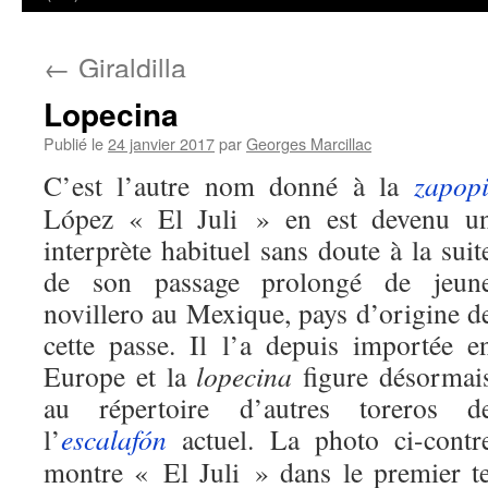
←
Giraldilla
Lopecina
Publié le
24 janvier 2017
par
Georges Marcillac
C’est l’autre nom donné à la
zapop
López « El
Juli » en est devenu u
interprète habituel sans doute à la suit
de son passage prolongé de jeun
novillero au Mexique, pays d’origine d
cette passe. Il l’a depuis importée e
Europe et la
lopecina
figure désormai
au répertoire d’autres toreros d
l’
escalafón
actuel. La photo ci-contr
montre « El Juli » dans le premier t