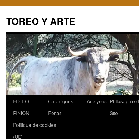
TOREO Y ARTE
Aller
EDIT O
Chroniques
Analyses
Philosophie 
au
PINION
Férias
Site
contenu
Politique de cookies
(UE)