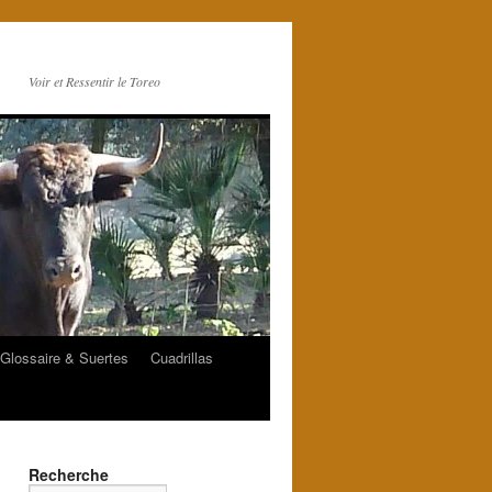
Voir et Ressentir le Toreo
Glossaire & Suertes
Cuadrillas
Recherche