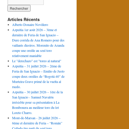
Articles Récents
Alberto Donaire Novillero
Azpeitia 1er août 2026 – 3ème et
dernière de Feria de San Ignacio –
Dure corrida de Ana Romero pour des
vaillants diestros. Morenito de Aranda
coupe une oreille au seul toro
relativement maniable
Le "derechazo" est "toreo al natural"
Azpeitia – 31 juillet 2026 – 2ème de
Feria de San Ignacio – Emilio de Justo
coupe deux oreilles de “Bogotá-40” de
Murteira Grave primé de la vuelta al
ruedo.
Azpeitia – 30 juillet 2026 – 1ère de la
San Ignacio - Samuel Navalón
irrésisble pour sa présentation à La
Bombonera au meilleur toro du lot
Loreto Charro.
Mont-de-Marsan - 26 juillet 2026 –
6ème et dernière de Feria – “Román”
Collado tire parti du seul toro