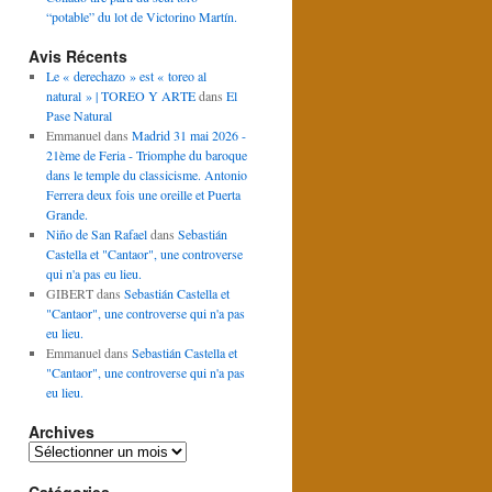
“potable” du lot de Victorino Martín.
Avis Récents
Le « derechazo » est « toreo al
natural » | TOREO Y ARTE
dans
El
Pase Natural
Emmanuel
dans
Madrid 31 mai 2026 -
21ème de Feria - Triomphe du baroque
dans le temple du classicisme. Antonio
Ferrera deux fois une oreille et Puerta
Grande.
Niño de San Rafael
dans
Sebastián
Castella et "Cantaor", une controverse
qui n'a pas eu lieu.
GIBERT
dans
Sebastián Castella et
"Cantaor", une controverse qui n'a pas
eu lieu.
Emmanuel
dans
Sebastián Castella et
"Cantaor", une controverse qui n'a pas
eu lieu.
Archives
Archives