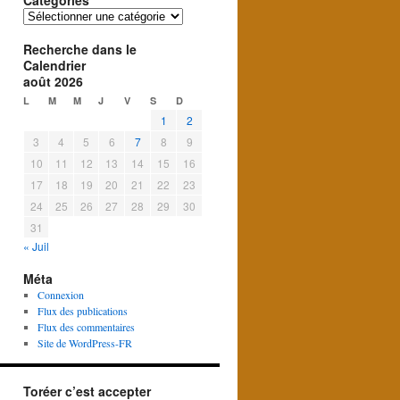
Catégories
Catégories
Recherche dans le
Calendrier
août 2026
L
M
M
J
V
S
D
1
2
3
4
5
6
7
8
9
10
11
12
13
14
15
16
17
18
19
20
21
22
23
24
25
26
27
28
29
30
31
« Juil
Méta
Connexion
Flux des publications
Flux des commentaires
Site de WordPress-FR
Toréer c’est accepter