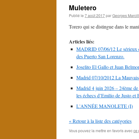
Muletero
Publié le
7 août 2017
par
Georges Marcil
Torero qui se distingue dans le man
Articles liés:
MADRID 07/06/12 Le sérieux d
des Puerto San Lorenzo.
Joselito El Gallo et Juan Belmo
Madrid 07/10/2012 La Mauvais
Madrid 4 juin 2026 – 24ème de 
les échecs d’Emilio de Justo et 
L'ANNÉE MANOLETE (I)
« Retour à la liste des catégories
Vous pouvez la mettre en favoris avec
ce 