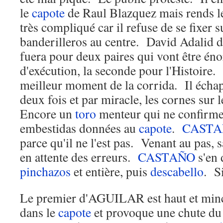
le
capote
de Raul Blazquez mais rends le
très compliqué car il refuse de se fixer s
banderilleros au centre. David Adalid d
fuera pour deux paires qui vont être éno
d'exécution, la seconde pour l'Histoire
meilleur moment de la corrida. Il écha
deux fois et par miracle, les cornes sur 
Encore un
toro
menteur qui ne confirme
embestidas données au
capote
.
CAST
parce qu'il ne l'est pas. Venant au pas,
en attente des erreurs.
CASTAÑO
s'en 
pinchazos
et entière, puis
descabello
. S
Le premier d'AGUILAR est haut et minc
dans le
capote
et provoque une chute 