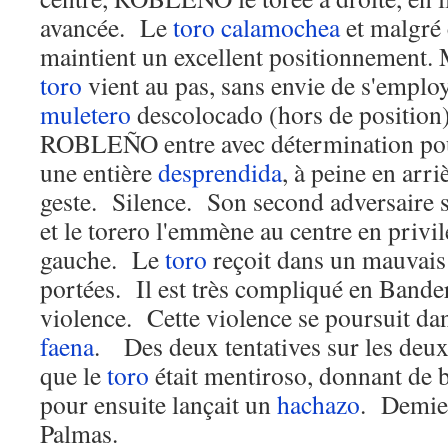
avancée. Le
toro
calamochea
et malgré 
maintient un excellent positionnement. 
toro
vient au pas, sans envie de s'employer
muletero
descolocado (hors de position)
ROBLEÑO entre avec détermination po
une entière
desprendida
, à peine en arr
geste. Silence. Son second adversaire s
et le torero l'emmène au centre en privil
gauche. Le
toro
reçoit dans un mauvais
portées. Il est très compliqué en Bander
violence. Cette violence se poursuit dan
faena
. Des deux tentatives sur les deux
que le
toro
était mentiroso, donnant de
pour ensuite lançait un
hachazo
. Demie 
Palmas.