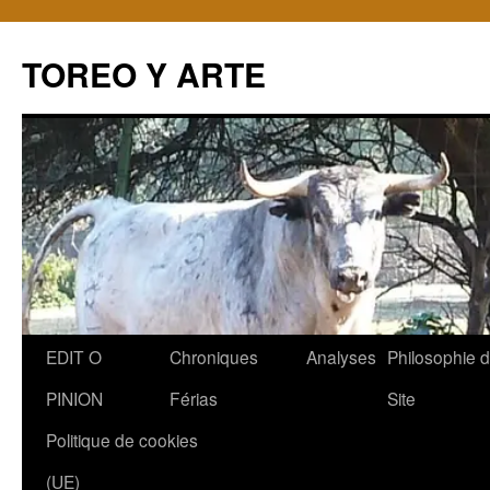
TOREO Y ARTE
Aller
EDIT O
Chroniques
Analyses
Philosophie 
au
PINION
Férias
Site
contenu
Politique de cookies
(UE)