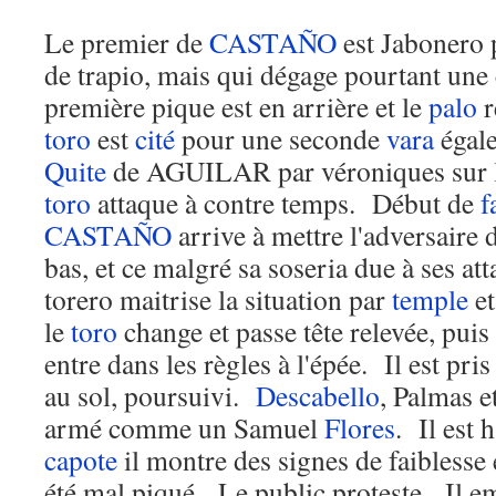
Le premier de
CASTAÑO
est Jabonero 
de trapio, mais qui dégage pourtant une
première pique est en arrière et le
palo
r
toro
est
cité
pour une seconde
vara
égale
Quite
de AGUILAR par véroniques sur 
toro
attaque à contre temps. Début de
f
CASTAÑO
arrive à mettre l'adversaire 
bas, et ce malgré sa soseria due à ses a
torero maitrise la situation par
temple
e
le
toro
change et passe tête relevée, puis
entre dans les règles à l'épée. Il est pr
au sol, poursuivi.
Descabello
, Palmas e
armé comme un Samuel
Flores
. Il est 
capote
il montre des signes de faiblesse 
été mal piqué. Le public proteste. Il em