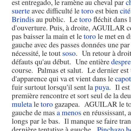
est entregado, le ramène au cheval par
c
suerte
avec difficulté le
toro
est bien
cité
Brindis
au public. Le
toro
fléchit dans 
d'ouverture. Puis, à droite, AGUILAR c
pas baisser la main et le
toro
le met en di
gauche avec des passes données une par 
nécessité, le tout
soso
. Un retour à droi
défauts qu'au début. Une entière
despre
course. Palmas et salut. Le dernier est
d'apparence qui va et vient dans le
capot
fuir surtout lorsqu'il sent la
puya
. Il es
première rencontre et sort seul de la d
muleta
le
toro
gazapea. AGUILAR le tor
gauche de mas
a menos
en réussissant, 
longs par le bas. Il manque se faire tran
dernière tentative à gauche.
Pinchazo 