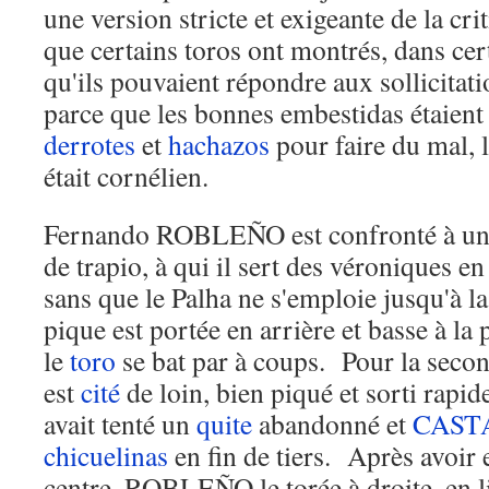
une version stricte et exigeante de la cri
que certains toros ont montrés, dans cer
qu'ils pouvaient répondre aux sollicitat
parce que les bonnes embestidas étaient
derrotes
et
hachazos
pour faire du mal, 
était cornélien.
Fernando ROBLEÑO est confronté à un
de trapio, à qui il sert des véroniques en 
sans que le Palha ne s'emploie jusqu'à l
pique est portée en arrière et basse à la
le
toro
se bat par à coups. Pour la secon
est
cité
de loin, bien piqué et sorti r
avait tenté un
quite
abandonné et
CAST
chicuelinas
en fin de tiers. Après avoi
centre, ROBLEÑO le torée à droite, en l