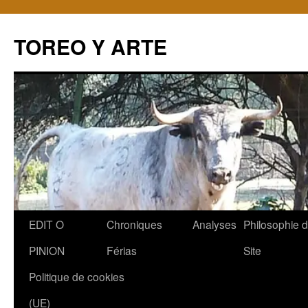
TOREO Y ARTE
Aller
EDIT O
Chroniques
Analyses
Philosophie 
au
PINION
Férias
Site
contenu
Politique de cookies
(UE)