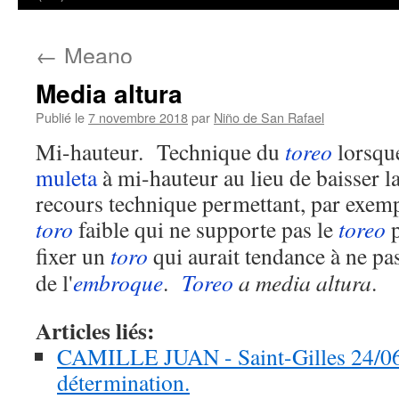
←
Meano
Media altura
Publié le
7 novembre 2018
par
Niño de San Rafael
Mi-hauteur. Technique du
toreo
lorsqu
muleta
à mi-hauteur au lieu de baisser la
recours technique permettant, par exem
toro
faible qui ne supporte pas le
toreo
p
fixer un
toro
qui aurait tendance à ne p
de l'
embroque
.
Toreo
a media altura
.
Articles liés:
CAMILLE JUAN - Saint-Gilles 24/06/
détermination.