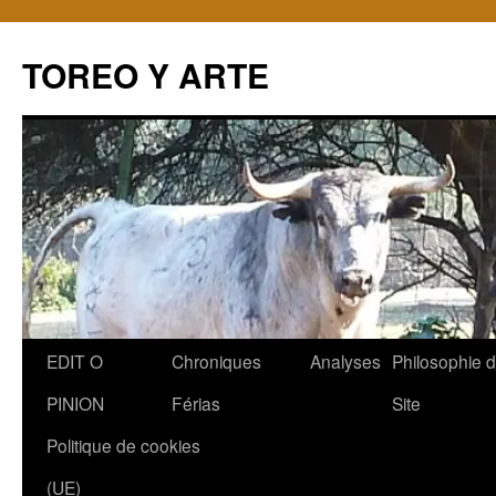
TOREO Y ARTE
Aller
EDIT O
Chroniques
Analyses
Philosophie 
au
PINION
Férias
Site
contenu
Politique de cookies
(UE)