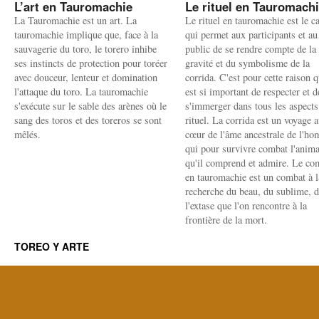
L’art en Tauromachie
Le rituel en Tauromach
La Tauromachie est un art. La
Le rituel en tauromachie est le c
tauromachie implique que, face à la
qui permet aux participants et au
sauvagerie du toro, le torero inhibe
public de se rendre compte de la
ses instincts de protection pour toréer
gravité et du symbolisme de la
avec douceur, lenteur et domination
corrida. C'est pour cette raison q
l'attaque du toro. La tauromachie
est si important de respecter et d
s'exécute sur le sable des arènes où le
s'immerger dans tous les aspects
sang des toros et des toreros se sont
rituel. La corrida est un voyage 
mêlés.
cœur de l'âme ancestrale de l'h
qui pour survivre combat l'anima
qu'il comprend et admire. Le co
en tauromachie est un combat à l
recherche du beau, du sublime, 
l'extase que l'on rencontre à la
frontière de la mort.
TOREO Y ARTE