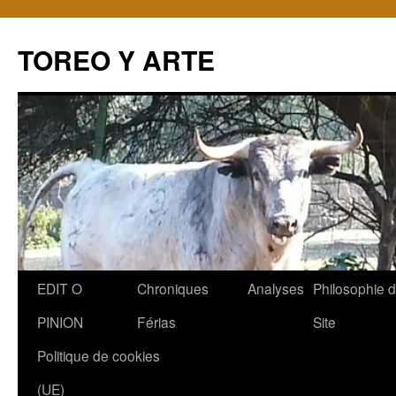
TOREO Y ARTE
Aller
EDIT O
Chroniques
Analyses
Philosophie 
au
PINION
Férias
Site
contenu
Politique de cookies
(UE)