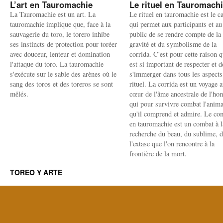
L’art en Tauromachie
Le rituel en Tauromach
La Tauromachie est un art. La
Le rituel en tauromachie est le c
tauromachie implique que, face à la
qui permet aux participants et au
sauvagerie du toro, le torero inhibe
public de se rendre compte de la
ses instincts de protection pour toréer
gravité et du symbolisme de la
avec douceur, lenteur et domination
corrida. C'est pour cette raison q
l'attaque du toro. La tauromachie
est si important de respecter et d
s'exécute sur le sable des arènes où le
s'immerger dans tous les aspects
sang des toros et des toreros se sont
rituel. La corrida est un voyage 
mêlés.
cœur de l'âme ancestrale de l'h
qui pour survivre combat l'anima
qu'il comprend et admire. Le co
en tauromachie est un combat à l
recherche du beau, du sublime, 
l'extase que l'on rencontre à la
frontière de la mort.
TOREO Y ARTE