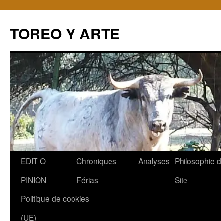
TOREO Y ARTE
Aller
EDIT O
Chroniques
Analyses
Philosophie 
au
PINION
Férias
Site
contenu
Politique de cookies
(UE)