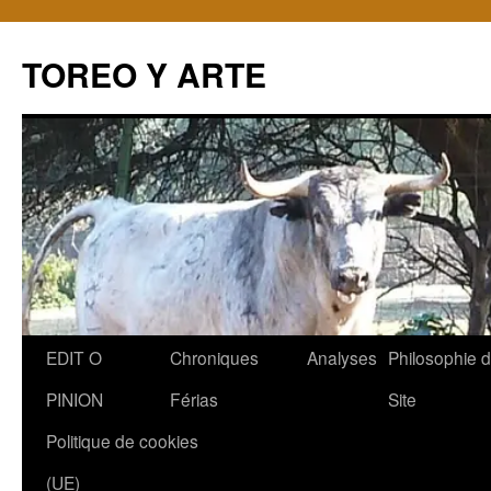
TOREO Y ARTE
Aller
EDIT O
Chroniques
Analyses
Philosophie 
au
PINION
Férias
Site
contenu
Politique de cookies
(UE)