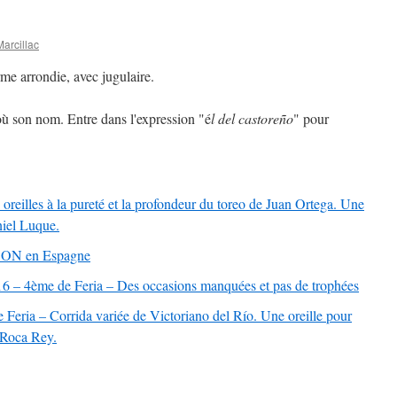
arcillac
me arrondie, avec jugulaire.
'où son nom. Entre dans l'expression "é
l del castoreño
" pour
eilles à la pureté et la profondeur du toreo de Juan Ortega. Une
niel Luque.
SON en Espagne
16 – 4ème de Feria – Des occasions manquées et pas de trophées
eria – Corrida variée de Victoriano del Río. Une oreille pour
 Roca Rey.