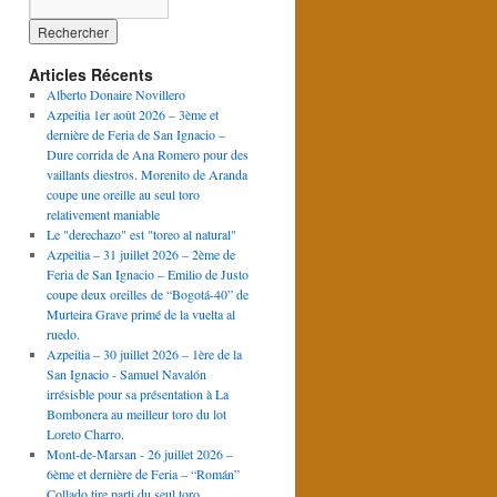
Articles Récents
Alberto Donaire Novillero
Azpeitia 1er août 2026 – 3ème et
dernière de Feria de San Ignacio –
Dure corrida de Ana Romero pour des
vaillants diestros. Morenito de Aranda
coupe une oreille au seul toro
relativement maniable
Le "derechazo" est "toreo al natural"
Azpeitia – 31 juillet 2026 – 2ème de
Feria de San Ignacio – Emilio de Justo
coupe deux oreilles de “Bogotá-40” de
Murteira Grave primé de la vuelta al
ruedo.
Azpeitia – 30 juillet 2026 – 1ère de la
San Ignacio - Samuel Navalón
irrésisble pour sa présentation à La
Bombonera au meilleur toro du lot
Loreto Charro.
Mont-de-Marsan - 26 juillet 2026 –
6ème et dernière de Feria – “Román”
Collado tire parti du seul toro