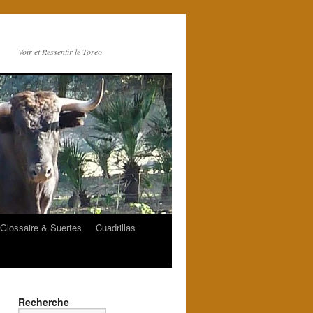
Voir et Ressentir le Toreo
Glossaire & Suertes
Cuadrillas
Recherche