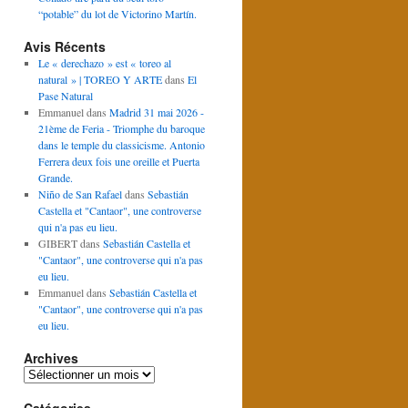
“potable” du lot de Victorino Martín.
Avis Récents
Le « derechazo » est « toreo al
natural » | TOREO Y ARTE
dans
El
Pase Natural
Emmanuel
dans
Madrid 31 mai 2026 -
21ème de Feria - Triomphe du baroque
dans le temple du classicisme. Antonio
Ferrera deux fois une oreille et Puerta
Grande.
Niño de San Rafael
dans
Sebastián
Castella et "Cantaor", une controverse
qui n'a pas eu lieu.
GIBERT
dans
Sebastián Castella et
"Cantaor", une controverse qui n'a pas
eu lieu.
Emmanuel
dans
Sebastián Castella et
"Cantaor", une controverse qui n'a pas
eu lieu.
Archives
Archives