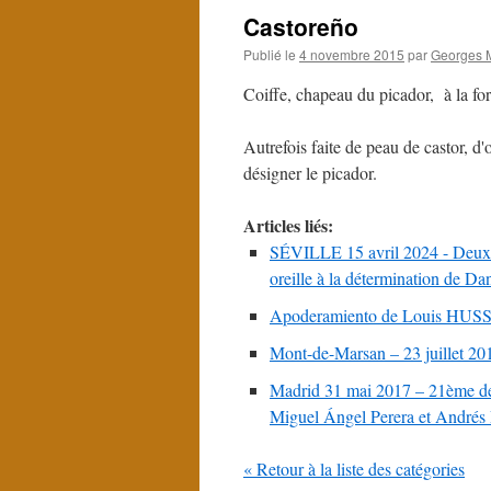
Castoreño
Publié le
4 novembre 2015
par
Georges M
Coiffe, chapeau du picador, à la for
Autrefois faite de peau de castor, d
désigner le picador.
Articles liés:
SÉVILLE 15 avril 2024 - Deux or
oreille à la détermination de Da
Apoderamiento de Louis HUS
Mont-de-Marsan – 23 juillet 20
Madrid 31 mai 2017 – 21ème de F
Miguel Ángel Perera et Andrés
« Retour à la liste des catégories