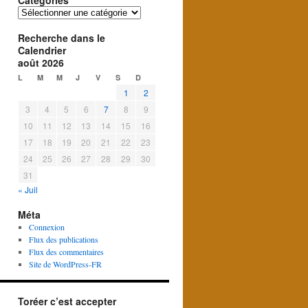
Catégories
Catégories
Recherche dans le
Calendrier
août 2026
L
M
M
J
V
S
D
1
2
3
4
5
6
7
8
9
10
11
12
13
14
15
16
17
18
19
20
21
22
23
24
25
26
27
28
29
30
31
« Juil
Méta
Connexion
Flux des publications
Flux des commentaires
Site de WordPress-FR
Toréer c’est accepter