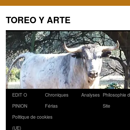
TOREO Y ARTE
Aller
EDIT O
Chroniques
Analyses
Philosophie 
au
PINION
Férias
Site
contenu
Politique de cookies
(UE)