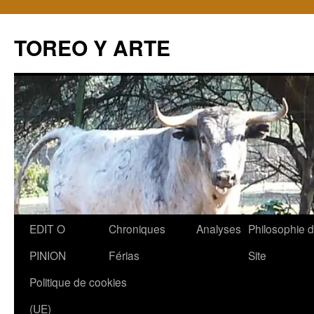
TOREO Y ARTE
Aller
EDIT O
Chroniques
Analyses
Philosophie 
au
PINION
Férias
Site
contenu
Politique de cookies
(UE)