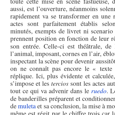
toute cette mise en scène fastueuse, d
aussi, est l’ouverture, néanmoins solenn
rapidement va se transformer en une r
actes sont parfaitement établis selo
minutés, exempts de livret ni scenario 
prennent position en fonction de leur r
son entrée. Celle-ci est théâtrale, d
l’animal, imposant, cornes en l’air, éblou
inspectant la scène pour devenir aussitô
on ne connaît pas encore le « texte
réplique. Ici, plus évidente et calculée
s’impose et les
tercios
sont les actes au
tout ce qui va advenir dans le
ruedo
. 
de banderilles préparent et conditionnen
de
muleta
et sa conclusion, la mise à mor
même est régit par le chiffre trois car 