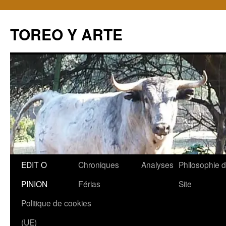
TOREO Y ARTE
Aller
EDIT O
Chroniques
Analyses
Philosophie 
au
PINION
Férias
Site
contenu
Politique de cookies
(UE)