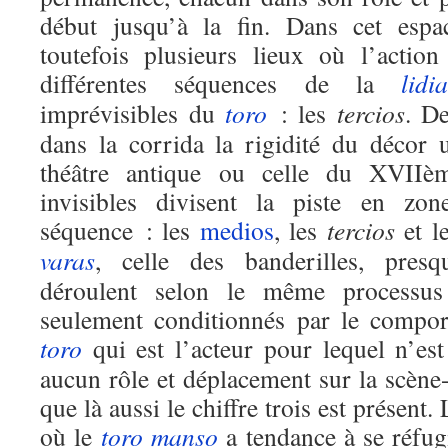
début jusqu’à la fin. Dans cet espac
toutefois plusieurs lieux où l’actio
différentes séquences de la
lidi
imprévisibles du
toro
: les
tercios
. De
dans la corrida la rigidité du décor
théâtre antique ou celle du XVIIèm
invisibles divisent la piste en zo
séquence : les
medios
, les
tercios
et l
varas
, celle des banderilles, presq
déroulent selon le même processus
seulement conditionnés par le compor
toro
qui est l’acteur pour lequel n’est
aucun rôle et déplacement sur la scène
que là aussi le chiffre trois est présent.
où le
toro
manso
a tendance à se réfugi