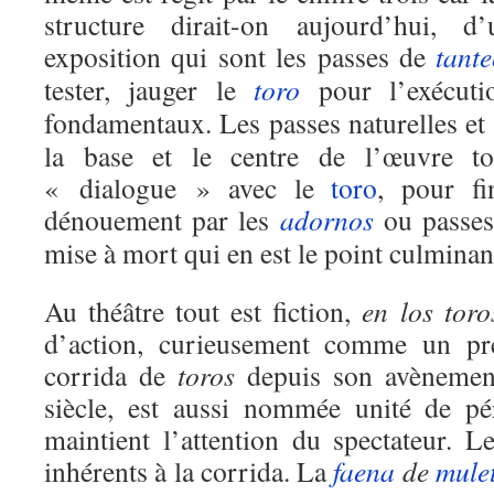
structure dirait-on aujourd’hui, d
exposition qui sont les passes de
tant
tester, jauger le
toro
pour l’exécutio
fondamentaux. Les passes naturelles et
la base et le centre de l’œuvre tor
« dialogue » avec le
toro
, pour fi
dénouement par les
adornos
ou passes
mise à mort qui en est le point culminant
Au théâtre tout est fiction,
en los toro
d’action, curieusement comme un pré
corrida de
toros
depuis son avènement
siècle, est aussi nommée unité de péri
maintient l’attention du spectateur. L
inhérents à la corrida. La
faena
de
mule