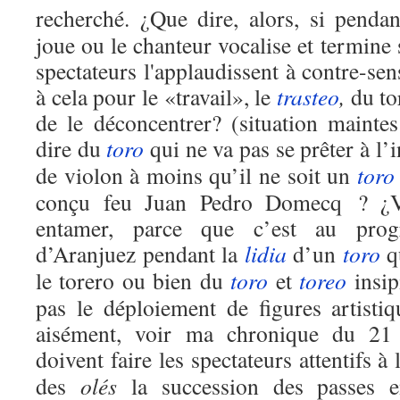
recherché. ¿Que dire, alors, si penda
joue ou le chanteur vocalise et termine
spectateurs l'applaudissent à contre-sen
à cela pour le «travail», le
trasteo
,
du to
de le déconcentrer? (situation maintes
dire du
toro
qui ne va pas se prêter à l’
de violon à moins qu’il ne soit un
toro
conçu feu Juan Pedro Domecq ? ¿Vo
entamer, parce que c’est au pro
d’Aranjuez pendant la
lidia
d’un
toro
qu
le torero ou bien du
toro
et
toreo
insip
pas le déploiement de figures artist
aisément, voir ma chronique du 21 j
doivent faire les spectateurs attentifs à
des
olés
la succession des passes e