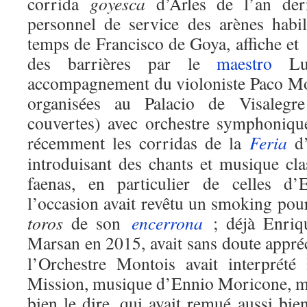
corrida
goyesca
d’Arles de l’an dern
personnel de service des arènes habi
temps de Francisco de Goya, affiche et
des barrières par le
maestro
Lui
accompagnement du violoniste Paco Mon
organisées au Palacio de Visalegr
couvertes) avec orchestre symphoniq
récemment les corridas de la
Feria
d’
introduisant des chants et musique cla
faenas, en particulier de celles d
l’occasion avait revêtu un smoking pour 
toros
de son
encerrona
; déjà Enri
Marsan en 2015, avait sans doute appré
l’Orchestre Montois avait interprét
Mission, musique d’Ennio Moricone, m
bien le dire, qui avait remué aussi bien