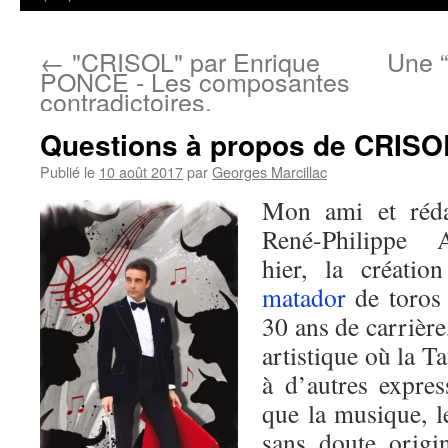
←
"CRISOL" par Enrique
Une “
PONCE - Les composantes
contradictoires.
Questions à propos de CRISO
Publié le
10 août 2017
par
Georges Marcillac
Mon ami et rédac
René-Philippe A
hier, la créati
matador
de toros
30 ans de carrière
artistique où la T
à d’autres express
que la musique, le
sans doute origi