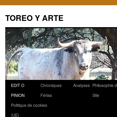
TOREO Y ARTE
Aller
EDIT O
Chroniques
Analyses
Philosophie 
au
PINION
Férias
Site
contenu
Politique de cookies
(UE)