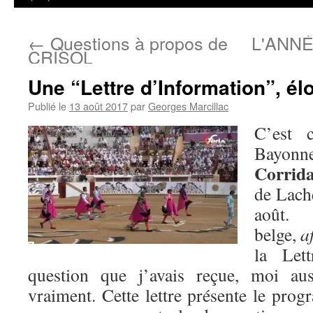
←
Questions à propos de
L'ANNÉ
CRISOL
Une “Lettre d’Information”, é
Publié le
13 août 2017
par
Georges Marcillac
C’est 
Bayon
Corrid
de Lach
août. 
belge,
a
la Let
question que j’avais reçue, moi aus
vraiment. Cette lettre présente le pro