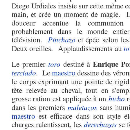
Diego Urdiales insiste sur cette même co
main, et crée un moment de magie.
L
douceur accentue la communion
probablement dans le monde entier
télévision.
Pinchazo
et épée selon les
Deux oreilles.
Applaudissements au
to
Enrique Po
Le premier
toro
destiné à
terciado
.
Le
maestro
dessine des véroni
le corps exprimant une pointe de rigidi
tête relevée au cheval, tout en s'emp
grosse ration est appliquée à un
bicho
r
dans les premiers
muletazos
sans humi
maestro
est efficace dans son style él
charges ralentissent, les
derechazos
se f