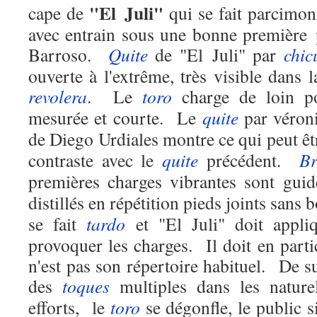
"El Juli"
cape de
qui se fait parcimon
avec entrain sous une bonne première
Barroso.
Quite
de "El Juli" par
chic
ouverte à l'extrême, très visible dans 
revolera
.
Le
toro
charge de loin p
mesurée et courte.
Le
quite
par véroni
de Diego Urdiales montre ce qui peut êtr
contraste avec le
quite
précédent.
Br
premières charges vibrantes sont gui
distillés en répétition pieds joints sans b
se fait
tardo
et "El Juli" doit appl
provoquer les charges.
Il doit en parti
n'est pas son répertoire habituel.
De su
des
toques
multiples dans les naturel
efforts,
le
toro
se dégonfle, le public sif