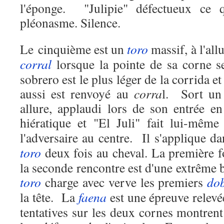
l'éponge.
"
Julipie" défectueux ce 
pléonasme. Silence.
Le cinquième est un
toro
massif, à l'all
corral
lorsque la pointe de sa corne s
sobrero est le plus léger de la corrida e
aussi est renvoyé au
corra
l.
Sort un
allure, applaudi lors de son entrée en 
hiératique et "El Juli" fait lui-mêm
l'adversaire au centre.
Il s'applique d
toro
deux fois au cheval. La première f
la seconde rencontre est d'une extrême 
toro
charge avec verve les premiers
do
la tête.
La
faena
est une épreuve relevée
tentatives sur les deux cornes montrent