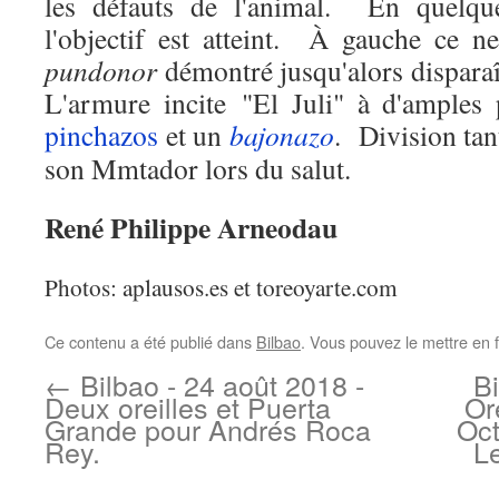
les défauts de l'animal.
En quelque
l'objectif est atteint.
À gauche ce ne 
pundonor
démontré jusqu'alors disparaî
L'armure incite "El Juli" à d'amples
pinchazos
et un
bajonazo
.
Division tan
son Mmtador lors du salut.
René Philippe Arneodau
Photos: aplausos.es et toreoyarte.com
Ce contenu a été publié dans
Bilbao
. Vous pouvez le mettre en 
←
Bilbao - 24 août 2018 -
Bi
Deux oreilles et Puerta
Or
Grande pour Andrés Roca
Oct
Rey.
L