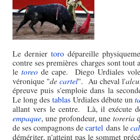
Le dernier
toro
dépareille physiquemen
contre ses premières charges sont tout
le
toreo
de cape.
Diego
Urdiales vol
véronique "
de
cartel
".
Au cheval l'
alcu
épreuve puis s'emploie dans la second
Le long des
tablas
Urdiales débute un
t
allant vers le centre.
Là, il exécute 
empaque
, une profondeur, une
toreria
q
de ses compagnons de
cartel
dans le
cal
démériter, n'atteint pas le sommet précé