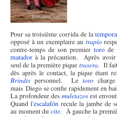
Pour sa troisième corrida de la
tempor
opposé à un exemplaire au
trapío
respe
contre-temps de son premier
toro
de A
matador
à la précaution.
Après avoi
seul de la première pique
trasera
.
Il fa
dès après le contact, la pique étant r
Brindis
personnel.
Le
toro
charge 
mais Diego se confie rapidement en bais
La profondeur des
muletazos
est envout
Quand l'
escalafón
recule la jambe de so
au moment du
cite
.
À gauche la premiè