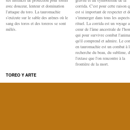
ses instincts de protection pour toréer
gravité et du symbolisme de la
avec douceur, lenteur et domination
corrida. C'est pour cette raison q
l'attaque du toro. La tauromachie
est si important de respecter et d
s'exécute sur le sable des arènes où le
s'immerger dans tous les aspects
sang des toros et des toreros se sont
rituel. La corrida est un voyage 
mêlés.
cœur de l'âme ancestrale de l'h
qui pour survivre combat l'anima
qu'il comprend et admire. Le co
en tauromachie est un combat à l
recherche du beau, du sublime, 
l'extase que l'on rencontre à la
frontière de la mort.
TOREO Y ARTE