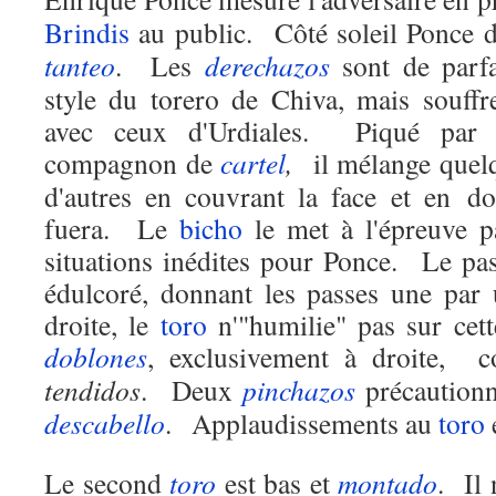
Brindis
au public.
Côté soleil Ponce 
tanteo
.
Les
derechazos
sont de parfa
style du torero de Chiva, mais souff
avec ceux d'Urdiales.
Piqué par
compagnon de
cartel
,
il mélange quel
d'autres en couvrant la face et en 
fuera.
Le
bicho
le met à l'épreuve 
situations inédites pour Ponce.
Le pas
édulcoré, donnant les passes une par 
droite, le
toro
n'"humilie" pas sur cett
doblones
, exclusivement à droite,
c
tendidos
.
Deux
pinchazos
précaution
descabello
.
Applaudissements au
toro
e
Le second
toro
est bas et
montado
.
Il