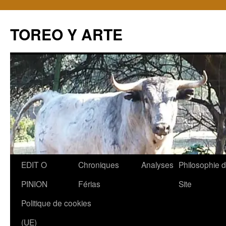
TOREO Y ARTE
Aller
EDIT O
Chroniques
Analyses
Philosophie 
au
PINION
Férias
Site
contenu
Politique de cookies
(UE)