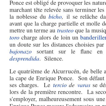
Ponce est obligé de provoquer les natur
marchant tête relevée sans terminer les
la noblesse du
bicho
,
il se relâche da
avant que la charge partielle et molle de
mettre un terme au
trasteo
que la musi
toro
charge alors de loin un
banderille
un doute sur les distances choisies par
bajonazo
sortant sur le flanc e
desprendida
.
Silence.
Le quatrième de Alcurrucén, de belle al
la cape de Enrique Ponce.
Son défaut 
ses charges.
Le
tercio
de
varas
se dé
lors de la première rencontre.
La sec
s'employer, malheureusement sous un
Enrique Ponce mesure l'adversaire en p