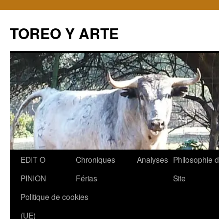
TOREO Y ARTE
Aller
EDIT O
Chroniques
Analyses
Philosophie 
au
PINION
Férias
Site
contenu
Politique de cookies
(UE)