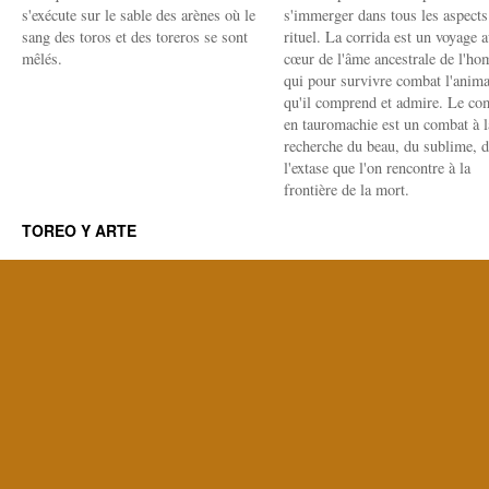
s'exécute sur le sable des arènes où le
s'immerger dans tous les aspects
sang des toros et des toreros se sont
rituel. La corrida est un voyage 
mêlés.
cœur de l'âme ancestrale de l'h
qui pour survivre combat l'anima
qu'il comprend et admire. Le co
en tauromachie est un combat à l
recherche du beau, du sublime, 
l'extase que l'on rencontre à la
frontière de la mort.
TOREO Y ARTE