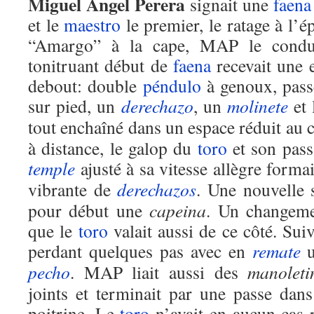
Miguel Ángel Perera
signait une
faena
et le
maestro
le premier, le ratage à l’é
“Amargo” à la cape, MAP le condui
tonitruant début de
faena
recevait une 
debout: double
péndulo
à genoux, passe
sur pied, un
derechazo
, un
molinete
et 
tout enchaîné dans un espace réduit au 
à distance, le galop du
toro
et son pass
temple
ajusté à sa vitesse allègre forma
vibrante de
derechazos
. Une nouvelle s
pour début une
capeina
. Un changem
que le
toro
valait aussi de ce côté. Suiv
perdant quelques pas avec en
remate
pecho
. MAP liait aussi des
manolet
joints et terminait par une passe dans
poitrine. Le
toro
n’avait en aucun cas r