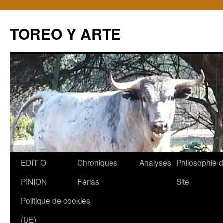
TOREO Y ARTE
Aller
EDIT O
Chroniques
Analyses
Philosophie 
au
PINION
Férias
Site
contenu
Politique de cookies
(UE)