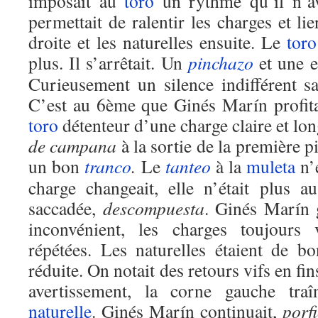
imposait au
toro
un rythme qu’il n’av
permettait de ralentir les charges et lie
droite et les naturelles ensuite. Le
toro
plus. Il s’arrêtait. Un
pinchazo
et une en
Curieusement un silence indifférent s
C’est au 6ème que Ginés Marín profita
toro
détenteur d’une charge claire et l
de campana
à la sortie de la première p
un bon
tranco
.
Le
tanteo
à la
muleta
n’é
charge changeait, elle n’était plus au
saccadée,
descompuesta
. Ginés Marín g
inconvénient, les charges toujours 
répétées. Les naturelles étaient de bo
réduite. On notait des retours vifs en f
avertissement, la corne gauche tra
naturelle
. Ginés Marín continuait,
porf