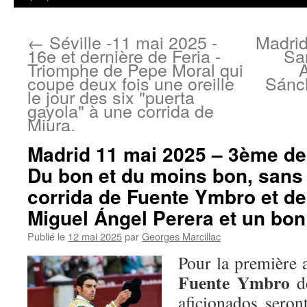
←
Séville -11 mai 2025 -
Madrid
16e et dernière de Feria -
San
Triomphe de Pepe Moral qui
A
coupe deux fois une oreille
Sánch
le jour des six "puerta
gayola" à une corrida de
Miura.
Madrid 11 mai 2025 – 3ème de 
Du bon et du moins bon, sans 
corrida de Fuente Ymbro et d
Miguel Ángel Perera et un bon 
Publié le
12 mai 2025
par
Georges Marcillac
Pour la première 
Fuente Ymbro
de
aficionados seron