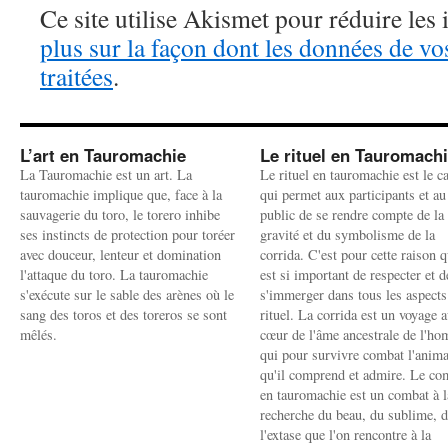
Ce site utilise Akismet pour réduire les 
plus sur la façon dont les données de v
traitées
.
L’art en Tauromachie
Le rituel en Tauromach
La Tauromachie est un art. La
Le rituel en tauromachie est le c
tauromachie implique que, face à la
qui permet aux participants et au
sauvagerie du toro, le torero inhibe
public de se rendre compte de la
ses instincts de protection pour toréer
gravité et du symbolisme de la
avec douceur, lenteur et domination
corrida. C'est pour cette raison q
l'attaque du toro. La tauromachie
est si important de respecter et d
s'exécute sur le sable des arènes où le
s'immerger dans tous les aspects
sang des toros et des toreros se sont
rituel. La corrida est un voyage 
mêlés.
cœur de l'âme ancestrale de l'h
qui pour survivre combat l'anima
qu'il comprend et admire. Le co
en tauromachie est un combat à l
recherche du beau, du sublime, 
l'extase que l'on rencontre à la