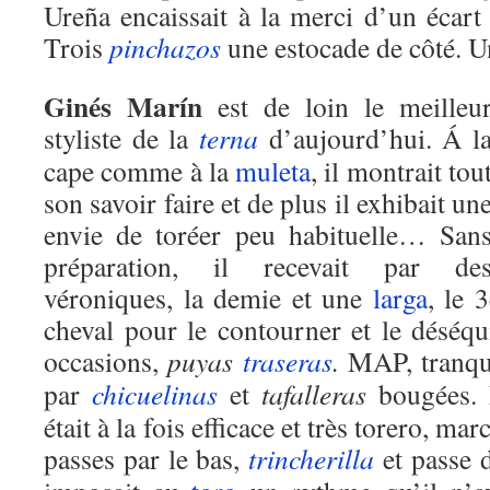
Ureña encaissait à la merci d’un écart 
Trois
pinchazos
une estocade de côté. U
Ginés Marín
est de loin le meilleu
styliste de la
terna
d’aujourd’hui. Á l
cape comme à la
muleta
, il montrait tou
son savoir faire et de plus il exhibait un
envie de toréer peu habituelle… San
préparation, il recevait par de
véroniques, la demie et une
larga
, le 
cheval pour le contourner et le déséqu
occasions,
puyas
traseras
.
MAP, tranqui
par
chicuelinas
et
tafalleras
bougées.
était à la fois efficace et très torero, ma
passes par le bas,
trincherilla
et passe d