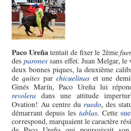
Paco Ureña
tentait de fixer le 2ème
fue
des
parones
sans effet. Juan Melgar, le 
deux bonnes piques, la deuxième calib
de
quites
par
chicuelinas
et une demi-
Ginés Marín, Paco Ureña lui répo
revolera
dans une attitude impertur
Ovation! Au centre du
ruedo
, des stat
démarrant depuis les
tablas
.
Cette
sue
correspond, marquaient le caractère rés
de Paco Ureña qui poursuivait son