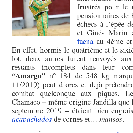
frustrés pour le 
pensionnaires de 
échecs à l’épée d
et Ginés Marin a
faena
au 4ème et 
En effet, hormis le quatrième et le si
lot, deux autres furent renvoyés aux
restants incomplets dans leur c
“Amargo”
nº 184 de 548 kg marq
11/2019) peut d’ores et déjà prétend
combat quelconque aux piques. L
Chamaco – même origine Jandilla que 
septembre 2019 – étaient bien engraiss
acapachados
de cornes et…
mansos
.