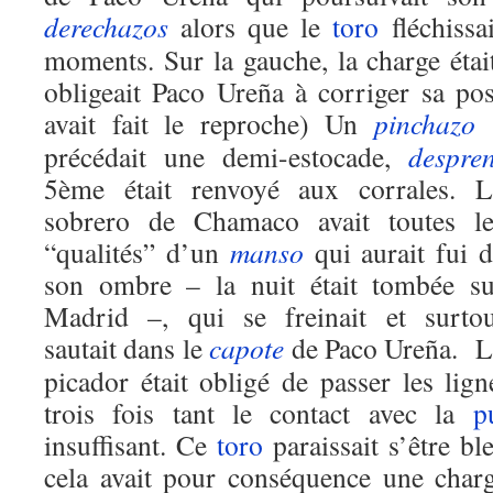
derechazos
alors que le
toro
fléchissa
moments. Sur la gauche, la charge éta
obligeait Paco Ureña à corriger sa pos
avait fait le reproche) Un
pinchazo
-
précédait une demi-estocade,
despre
5ème était renvoyé aux corrales. L
sobrero de Chamaco avait toutes le
“qualités” d’un
manso
qui aurait fui 
son ombre – la nuit était tombée su
Madrid –, qui se freinait et surtou
sautait dans le
capote
de Paco Ureña. L
picador était obligé de passer les lig
trois fois tant le contact avec la
p
insuffisant. Ce
toro
paraissait s’être bl
cela avait pour conséquence une char