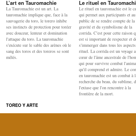
L’art en Tauromachie
Le rituel en Tauromach
La Tauromachie est un art. La
Le rituel en tauromachie est le c
tauromachie implique que, face à la
qui permet aux participants et au
sauvagerie du toro, le torero inhibe
public de se rendre compte de la
ses instincts de protection pour toréer
gravité et du symbolisme de la
avec douceur, lenteur et domination
corrida. C'est pour cette raison q
l'attaque du toro. La tauromachie
est si important de respecter et d
s'exécute sur le sable des arènes où le
s'immerger dans tous les aspects
sang des toros et des toreros se sont
rituel. La corrida est un voyage 
mêlés.
cœur de l'âme ancestrale de l'h
qui pour survivre combat l'anima
qu'il comprend et admire. Le co
en tauromachie est un combat à l
recherche du beau, du sublime, 
l'extase que l'on rencontre à la
frontière de la mort.
TOREO Y ARTE