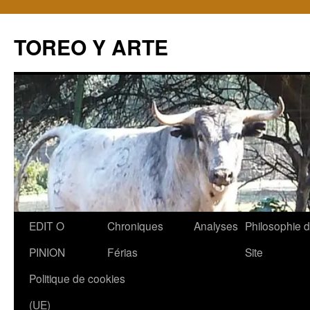
TOREO Y ARTE
Aller
EDIT O
Chroniques
Analyses
Philosophie 
au
PINION
Férias
Site
contenu
Politique de cookies
(UE)