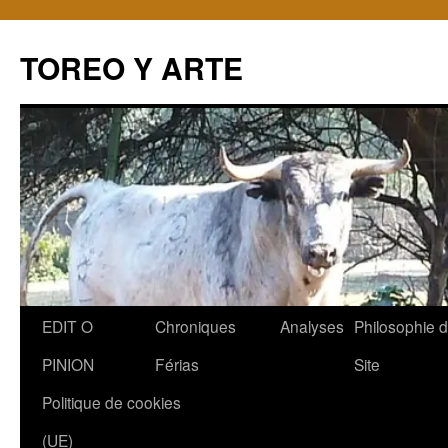
TOREO Y ARTE
Aller
EDIT O
Chroniques
Analyses
Philosophie 
au
PINION
Férias
Site
contenu
Politique de cookies
(UE)