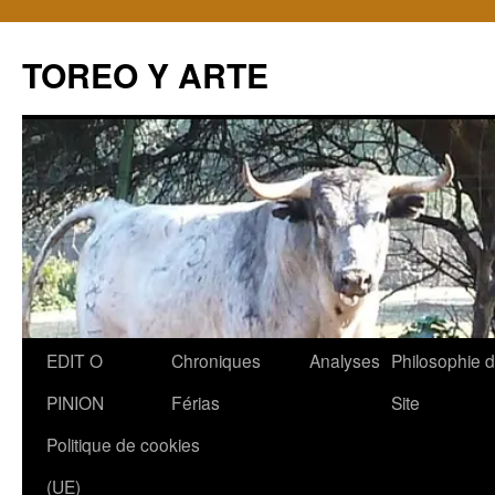
TOREO Y ARTE
Aller
EDIT O
Chroniques
Analyses
Philosophie 
au
PINION
Férias
Site
contenu
Politique de cookies
(UE)