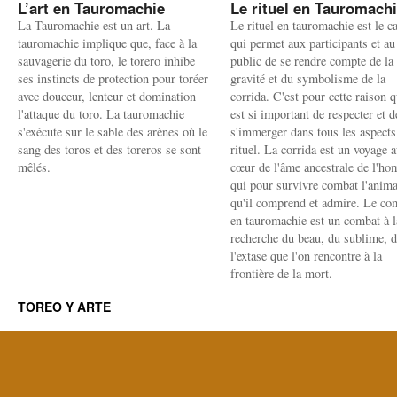
L’art en Tauromachie
Le rituel en Tauromach
La Tauromachie est un art. La
Le rituel en tauromachie est le c
tauromachie implique que, face à la
qui permet aux participants et au
sauvagerie du toro, le torero inhibe
public de se rendre compte de la
ses instincts de protection pour toréer
gravité et du symbolisme de la
avec douceur, lenteur et domination
corrida. C'est pour cette raison q
l'attaque du toro. La tauromachie
est si important de respecter et d
s'exécute sur le sable des arènes où le
s'immerger dans tous les aspects
sang des toros et des toreros se sont
rituel. La corrida est un voyage 
mêlés.
cœur de l'âme ancestrale de l'h
qui pour survivre combat l'anima
qu'il comprend et admire. Le co
en tauromachie est un combat à l
recherche du beau, du sublime, 
l'extase que l'on rencontre à la
frontière de la mort.
TOREO Y ARTE