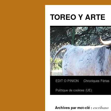
TOREO Y ARTE
EDIT O PINION
Chroniques Férias
Aller
Politique de cookies (UE)
au
contenu
escribano
Archives par mot-clé :