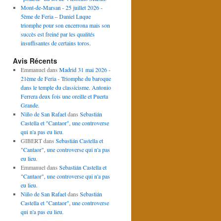
Mont-de-Marsan - 25 juillet 2026 -
5ème de Feria – Daniel Luque
triomphe pour son encerrona mais son
succès est freiné par les qualités
insuffisantes de certains toros.
Avis Récents
Emmanuel
dans
Madrid 31 mai 2026 -
21ème de Feria - Triomphe du baroque
dans le temple du classicisme. Antonio
Ferrera deux fois une oreille et Puerta
Grande.
Niño de San Rafael
dans
Sebastián
Castella et "Cantaor", une controverse
qui n'a pas eu lieu.
GIBERT
dans
Sebastián Castella et
"Cantaor", une controverse qui n'a pas
eu lieu.
Emmanuel
dans
Sebastián Castella et
"Cantaor", une controverse qui n'a pas
eu lieu.
Niño de San Rafael
dans
Sebastián
Castella et "Cantaor", une controverse
qui n'a pas eu lieu.