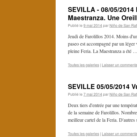
SEVILLA - 08/05/2014 E
Maestranza. Une Oreil
Publié le
9 mai 2014
par
Niño de San Raf
Jeudi de Farolillos 2014. Moins d'un
paseo est accompagné par un léger ve
pleine Feria. La Maestranza a été 
Toutes les galeries
|
Laisser un commenta
SEVILLE 05/05/2014 Vu
Publié le
7 mai 2014
par
Niño de San Raf
Deux tiers d'entrée par une températ
de la semaine de Farolillos. Nombre
meilleur cartel de la Feria. D'autre
Toutes les galeries
|
Laisser un commenta