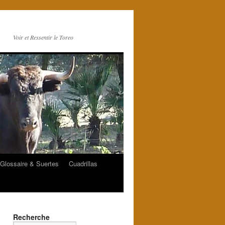
Voir et Ressentir le Toreo
Glossaire & Suertes
Cuadrillas
Recherche