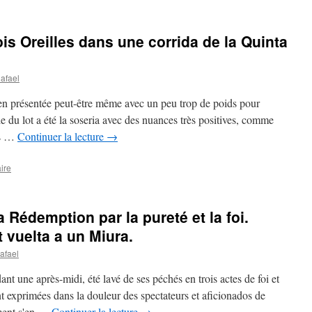
is Oreilles dans une corrida de la Quinta
afael
bien présentée peut-être même avec un peu trop de poids pour
le du lot a été la soseria avec des nuances très positives, comme
os …
Continuer la lecture
→
ire
Rédemption par la pureté et la foi.
t vuelta a un Miura.
afael
nt une après-midi, été lavé de ses péchés en trois actes de foi et
nt exprimées dans la douleur des spectateurs et aficionados de
ement s'en …
Continuer la lecture
→