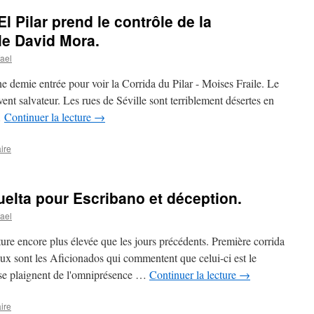
l Pilar prend le contrôle de la
le David Mora.
ael
e demie entrée pour voir la Corrida du Pilar - Moises Fraile. Le
nt salvateur. Les rues de Séville sont terriblement désertes en
…
Continuer la lecture
→
ire
elta pour Escribano et déception.
ael
ure encore plus élevée que les jours précédents. Première corrida
ux sont les Aficionados qui commentent que celui-ci est le
s se plaignent de l'omniprésence …
Continuer la lecture
→
ire