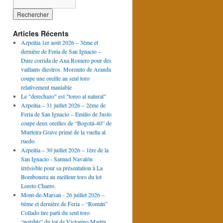
Articles Récents
Azpeitia 1er août 2026 – 3ème et
dernière de Feria de San Ignacio –
Dure corrida de Ana Romero pour des
vaillants diestros. Morenito de Aranda
coupe une oreille au seul toro
relativement maniable
Le "derechazo" est "toreo al natural"
Azpeitia – 31 juillet 2026 – 2ème de
Feria de San Ignacio – Emilio de Justo
coupe deux oreilles de “Bogotá-40” de
Murteira Grave primé de la vuelta al
ruedo.
Azpeitia – 30 juillet 2026 – 1ère de la
San Ignacio - Samuel Navalón
irrésisble pour sa présentation à La
Bombonera au meilleur toro du lot
Loreto Charro.
Mont-de-Marsan - 26 juillet 2026 –
6ème et dernière de Feria – “Román”
Collado tire parti du seul toro
“potable” du lot de Victorino Martín.