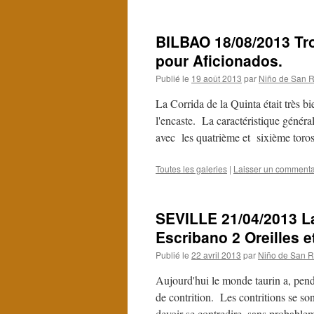
BILBAO 18/08/2013 Tro
pour Aficionados.
Publié le
19 août 2013
par
Niño de San R
La Corrida de la Quinta était très 
l'encaste. La caractéristique généra
avec les quatrième et sixième tor
Toutes les galeries
|
Laisser un commenta
SEVILLE 21/04/2013 La 
Escribano 2 Oreilles e
Publié le
22 avril 2013
par
Niño de San R
Aujourd'hui le monde taurin a, penda
de contrition. Les contritions se so
devoir se contredire, sans probabl