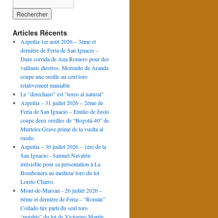
Articles Récents
Azpeitia 1er août 2026 – 3ème et
dernière de Feria de San Ignacio –
Dure corrida de Ana Romero pour des
vaillants diestros. Morenito de Aranda
coupe une oreille au seul toro
relativement maniable
Le "derechazo" est "toreo al natural"
Azpeitia – 31 juillet 2026 – 2ème de
Feria de San Ignacio – Emilio de Justo
coupe deux oreilles de “Bogotá-40” de
Murteira Grave primé de la vuelta al
ruedo.
Azpeitia – 30 juillet 2026 – 1ère de la
San Ignacio - Samuel Navalón
irrésisble pour sa présentation à La
Bombonera au meilleur toro du lot
Loreto Charro.
Mont-de-Marsan - 26 juillet 2026 –
6ème et dernière de Feria – “Román”
Collado tire parti du seul toro
“potable” du lot de Victorino Martín.