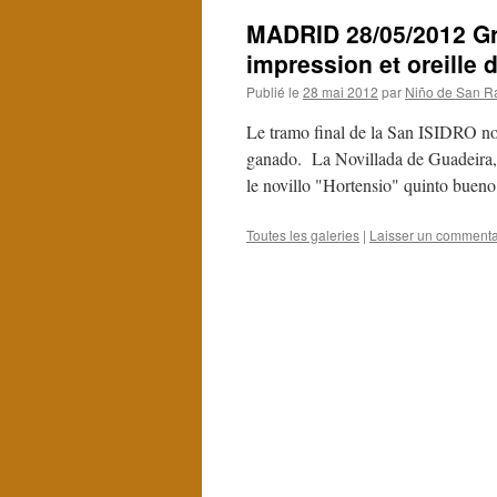
MADRID 28/05/2012 Gra
impression et oreille
Publié le
28 mai 2012
par
Niño de San R
Le tramo final de la San ISIDRO no
ganado. La Novillada de Guadeira, b
le novillo "Hortensio" quinto buen
Toutes les galeries
|
Laisser un commenta