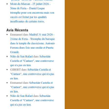
Mont-de-Marsan - 25 juillet 2026 -
5ème de Feria – Daniel Luque
triomphe pour son encerrona mais son
succès est freiné par les qualités
insuffisantes de certains toros.
Avis Récents
Emmanuel
dans
Madrid 31 mai 2026 -
21ème de Feria - Triomphe du baroque
dans le temple du classicisme. Antonio
Ferrera deux fois une oreille et Puerta
Grande.
Niño de San Rafael
dans
Sebastián
Castella et "Cantaor", une controverse
qui n'a pas eu lieu.
GIBERT
dans
Sebastián Castella et
"Cantaor", une controverse qui n'a pas
eu lieu.
Emmanuel
dans
Sebastián Castella et
"Cantaor", une controverse qui n'a pas
eu lieu.
Niño de San Rafael
dans
Sebastián
Castella et "Cantaor", une controverse
qui n'a pas eu lieu.