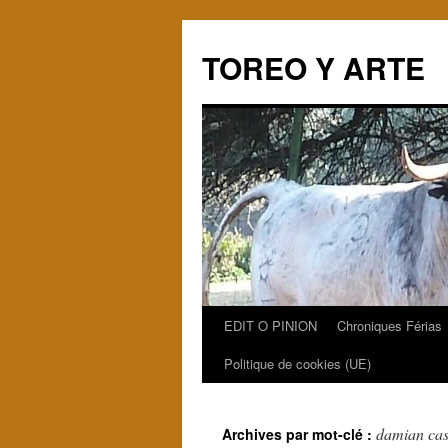
TOREO Y ARTE
EDIT O PINION
Chroniques Férias
Aller
Politique de cookies (UE)
au
contenu
damian ca
Archives par mot-clé :