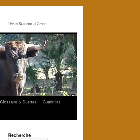
Voir et Ressentir le Toreo
Glossaire & Suertes
Cuadrillas
Recherche