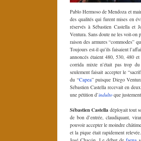
Pablo Hermoso de Mendoza et main
des qualités qui furent mises en é
réservés à Sébastien Castella et
Ventura. Sans doute ne les voit-on p
raison des armures “commodes” qu’il
Toujours est-il qu’ils faisaient l’a
annoncés étaient 480, 530, 480 et
corrida mixte n’était pas trop d
seulement faisait accepter le “sac
du “
Capea
” puisque Diego Ventura
Sébastien Castella recevait en deu
une pétition d’
indulto
que justement 
Sébastien Castella
déployait tout s
de bon d’entrée, claudiquant, vira
pouvoir accepter le moindre châtimen
et la pique était rapidement relevée
José Chacón. Le début de
faena
s