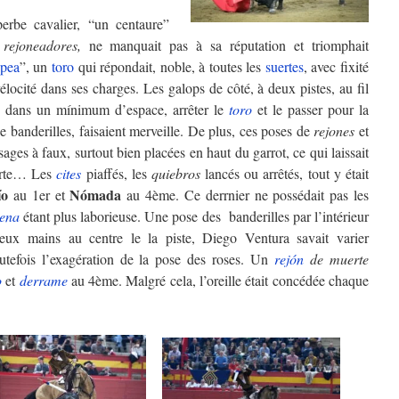
uperbe cavalier, “un centaure”
s
rejoneadores,
ne manquait pas à sa réputation et triomphait
pea
”, un
toro
qui répondait, noble, à toutes les
suertes
, avec fixité
élocité dans ses charges. Les galops de côté, à deux pistes, au fil
 dans un mínimum d’espace, arrêter le
toro
et le passer pour la
 banderilles, faisaient merveille. De plus, ces poses de
rejones
et
sages à faux, surtout bien placées en haut du garrot, ce qui laissait
rte… Les
cites
piaffés, les
quiebros
lancés ou arrêtés, tout y était
ío
Nómada
au 1er et
au 4ème. Ce derrnier ne possédait pas les
aena
étant plus laborieuse. Une pose des banderilles par l’intérieur
deux mains au centre le la piste, Diego Ventura savait varier
outefois l’exagération de la pose des roses. Un
rejón
de muerte
o
et
derrame
au 4ème. Malgré cela, l’oreille était concédée chaque