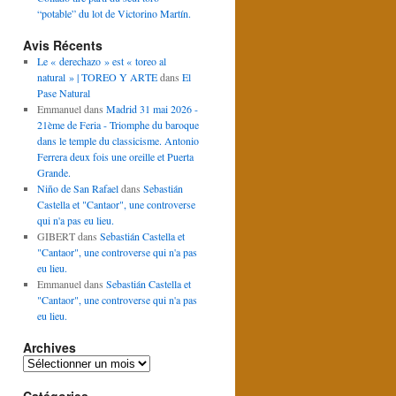
“potable” du lot de Victorino Martín.
Avis Récents
Le « derechazo » est « toreo al
natural » | TOREO Y ARTE
dans
El
Pase Natural
Emmanuel
dans
Madrid 31 mai 2026 -
21ème de Feria - Triomphe du baroque
dans le temple du classicisme. Antonio
Ferrera deux fois une oreille et Puerta
Grande.
Niño de San Rafael
dans
Sebastián
Castella et "Cantaor", une controverse
qui n'a pas eu lieu.
GIBERT
dans
Sebastián Castella et
"Cantaor", une controverse qui n'a pas
eu lieu.
Emmanuel
dans
Sebastián Castella et
"Cantaor", une controverse qui n'a pas
eu lieu.
Archives
Archives