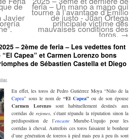
de Feria
2025 – 3ème et dernière de
nque de
feria – Un mano a mano qui
tourne à l’avantage d’Emilio
 Javier
de justo - Juan Ortega
orería
principale victime des
ne”.
mauvaises conditions des
toros.
→
 2025 – 2ème de feria – Les vedettes font
e “El Capea” et Carmen Lorenzo bons
Triomphes de Sébastien Castella et Diego
llac
En effet, les toros de Pedro Gutiérrez Moya “Niño de la
“El
Capea
”
Capea
” sous le nom de
ou de son épouse
Carmen Lorenzo
sont habituellement destinés aux
corridas de
rejones
, s’étant répandu la réputation sinon la
prédisposition de l’
encaste
Murube-Urquijo pour les
corridas à cheval. Autrefois ces toros faisaient le bonheur
d’une génération de toreros à pied mais peu à peu ils sont