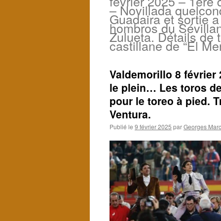
février 2025 – 1ère 
– Novillada quelco
Guadaira et sortie a
hombros du Sévillan
Zulueta. Détails de t
castillane de “El Me
Valdemorillo 8 février
le plein… Les toros d
pour le toreo à pied. 
Ventura.
Publié le
9 février 2025
par
Georges Marci