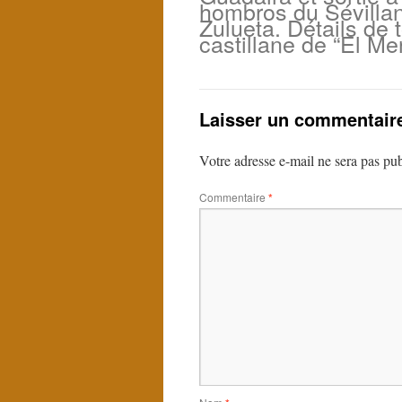
hombros du Sévillan
Zulueta. Détails de t
castillane de “El Me
Laisser un commentair
Votre adresse e-mail ne sera pas pub
Commentaire
*