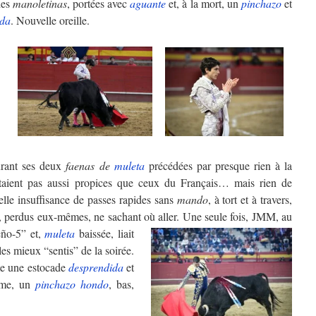
des
manoletinas
, portées avec
aguante
et, à la mort, un
pinchazo
et
ida
. Nouvelle oreille.
urant ses deux
faenas de
muleta
précédées par presque rien à la
étaient pas aussi propices que ceux du Français… mais rien de
telle insuffisance de passes rapides sans
mando
, à tort et à travers,
, perdus eux-mêmes, ne sachant où aller.
Une seule fois, JMM, au
eño-5” et,
muleta
baissée, liait
les mieux “sentis” de la soirée.
me une estocade
desprendida
et
ème, un
pinchazo hondo
, bas,