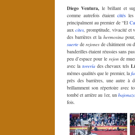
Diego Ventura,
le brillant et s
comme autrefois étaient
cités
le
principalment au premier de “El
Ca
aux
cites
,
promptitude, vivacité et v
des barrières et la
hermosina
pour,
suerte
de
rejones
de châtiment ou de
banderilles étaient réussies sans pas
peu d’espace pour le
rejon
de mue
L
avec la
torería
des chevaux tels
mêmes qualités que le premier, la
f
près des barrières, une autre à 
brillamment son répertoire avec t
tombé et arrière au 1er, un
bajonaz
fois.