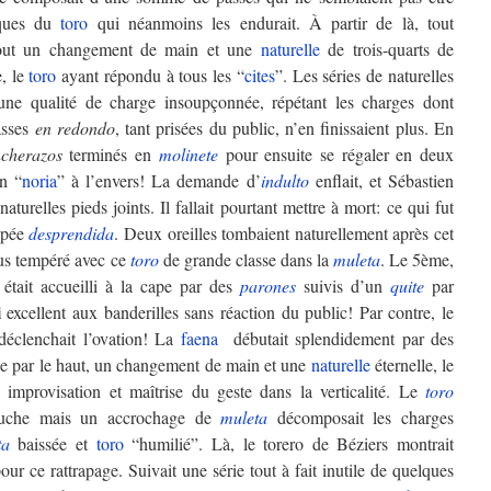
iques du
toro
qui néanmoins les endurait. À partir de là, tout
out un changement de main et une
naturelle
de trois-quarts de
e, le
toro
ayant répondu à tous les “
cites
”. Les séries de naturelles
une qualité de charge insoupçonnée, répétant les charges dont
asses
en redondo
, tant prisées du public, n’en finissaient plus. En
ncherazos
terminés en
molinete
pour ensuite se régaler en deux
en “
noria
” à l’envers! La demande d’
indulto
enflait, et Sébastien
naturelles pieds joints. Il fallait pourtant mettre à mort: ce qui fut
 épée
desprendida
. Deux oreilles tombaient naturellement après cet
lus tempéré avec ce
toro
de grande classe dans la
muleta
. Le 5ème,
était accueilli à la cape par des
parones
suivis d’un
quite
par
i
excellent aux banderilles sans réaction du public! Par contre, le
déclenchait l’ovation! La
faena
débutait splendidement par des
se par le haut, un changement de main et une
naturelle
éternelle, le
re improvisation et maîtrise du geste dans la verticalité. Le
toro
auche mais un accrochage de
muleta
décomposait les charges
ta
baissée et
toro
“humilié”. Là, le torero de Béziers montrait
ur ce rattrapage. Suivait une série tout à fait inutile de quelques