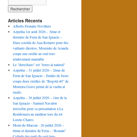
Articles Récents
Alberto Donaire Novillero
Azpeitia 1er août 2026 – 3ème et
dernière de Feria de San Ignacio –
Dure corrida de Ana Romero pour des
vaillants diestros. Morenito de Aranda
coupe une oreille au seul toro
relativement maniable
Le "derechazo" est "toreo al natural"
Azpeitia – 31 juillet 2026 – 2ème de
Feria de San Ignacio – Emilio de Justo
coupe deux oreilles de “Bogotá-40” de
Murteira Grave primé de la vuelta al
ruedo.
Azpeitia – 30 juillet 2026 – 1ère de la
San Ignacio - Samuel Navalón
irrésisble pour sa présentation à La
Bombonera au meilleur toro du lot
Loreto Charro.
Mont-de-Marsan - 26 juillet 2026 –
6ème et dernière de Feria – “Román”
Collado tire parti du seul toro