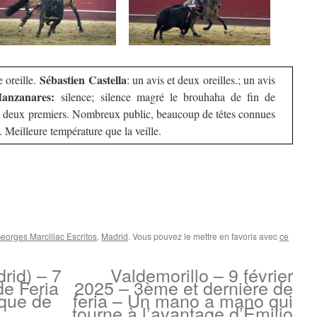
Sébastien Castella
e oreille.
: un avis et deux oreilles.; un avis
anzanares:
silence; silence magré le brouhaha de fin de
 deux premiers. Nombreux public, beaucoup de têtes connues
”. Meilleure température que la veille.
eorges Marcillac Escritos
,
Madrid
. Vous pouvez le mettre en favoris avec
ce
rid) – 7
Valdemorillo – 9 février
de Feria
2025 – 3ème et dernière de
nque de
feria – Un mano a mano qui
tourne à l’avantage d’Emilio