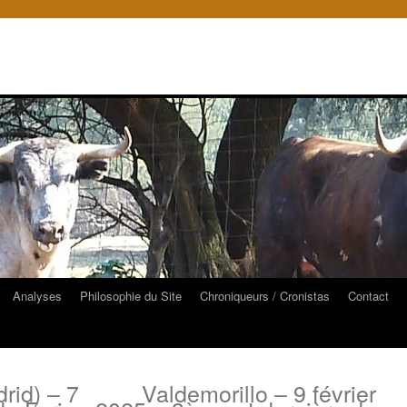
Analyses
Philosophie du Site
Chroniqueurs / Cronistas
Contact
rid) – 7
Valdemorillo – 9 février