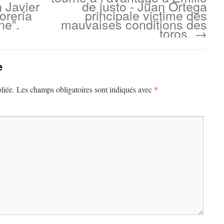
 Javier
de justo - Juan Ortega
orería
principale victime des
ne”.
mauvaises conditions des
toros.
→
e
*
liée.
Les champs obligatoires sont indiqués avec