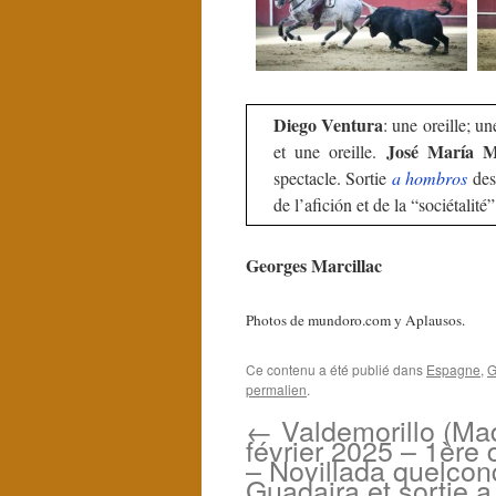
Diego Ventura
: une oreille; un
José María M
et une oreille.
spectacle. Sortie
a hombros
des
de l’afición et de la “sociétalité
Georges Marcillac
Photos de mundoro.com y Aplausos.
Ce contenu a été publié dans
Espagne
,
G
permalien
.
←
Valdemorillo (Mad
février 2025 – 1ère 
– Novillada quelco
Guadaira et sortie a