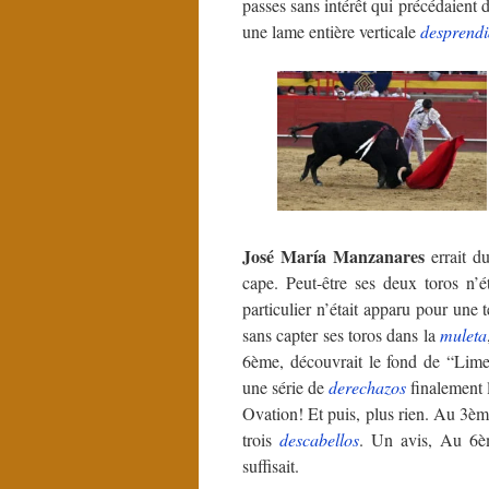
passes sans intérêt qui précédaient 
une lame entière verticale
desprend
José María Manzanares
errait d
cape. Peut-être ses deux toros n’
particulier n’était apparu pour une 
sans capter ses toros dans la
muleta
6ème, découvrait le fond de “Lim
une série de
derechazos
finalement 
Ovation! Et puis, plus rien. Au 3è
trois
descabellos
. Un avis, Au 6
suffisait.