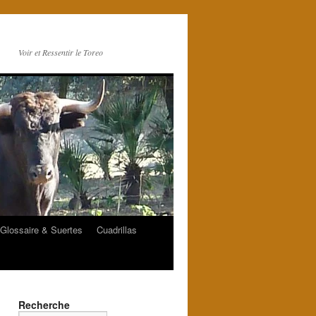
Voir et Ressentir le Toreo
Glossaire & Suertes
Cuadrillas
Recherche