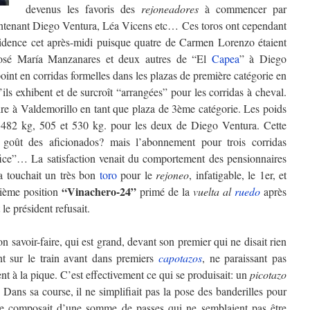
devenus les favoris des
rejoneadores
à commencer par
tenant Diego Ventura, Léa Vicens etc… Ces toros ont cependant
vidence cet après-midi puisque quatre de Carmen Lorenzo étaient
 José María Manzanares et deux autres de “El
Capea
” à Diego
oint en corridas formelles dans les plazas de première catégorie en
s exhibent et de surcroît “arrangées” pour les corridas à cheval.
ffaire à Valdemorillo en tant que plaza de 3ème catégorie. Les poids
 482 kg, 505 et 530 kg. pour les deux de Diego Ventura. Cette
u goût des aficionados? mais l’abonnement pour trois corridas
rifice”… La satisfaction venait du comportement des pensionnaires
 touchait un très bon
toro
pour le
rejoneo
, infatigable, le 1er, et
“Vinachero-24”
xième position
primé de la
vuelta al
ruedo
après
le président refusait.
on savoir-faire, qui est grand, devant son premier qui ne disait rien
nt sur le train avant dans premiers
capotazos
, ne paraissant pas
t à la pique. C’est effectivement ce qui se produisait: un
picotazo
. Dans sa course, il ne simplifiait pas la pose des banderilles pour
e composait d’une somme de passes qui ne semblaient pas être