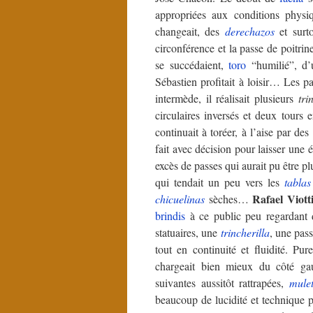
appropriées aux conditions phys
changeait, des
derechazos
et surt
circonférence et la passe de poitrin
se succédaient,
toro
“humilié”, d’
Sébastien profitait à loisir… Les p
intermède, il réalisait plusieurs
tri
circulaires inversés et deux tours 
continuait à toréer, à l’aise par des 
fait avec décision pour laisser une
excès de passes qui aurait pu être p
qui tendait un peu vers les
tablas
Rafael Viott
chicuelinas
sèches…
brindis
à ce public peu regardant 
statuaires, une
trincherilla
, une pas
tout en continuité et fluidité. Pu
chargeait bien mieux du côté g
suivantes aussitôt rattrapées,
mule
beaucoup de lucidité et technique po