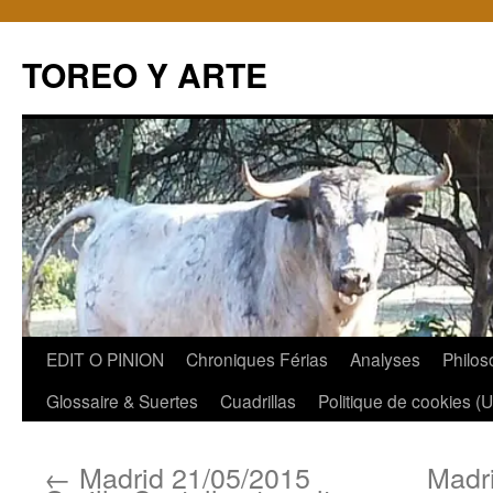
TOREO Y ARTE
Aller
EDIT O PINION
Chroniques Férias
Analyses
Philos
au
Glossaire & Suertes
Cuadrillas
Politique de cookies (
contenu
←
Madrid 21/05/2015
Madr