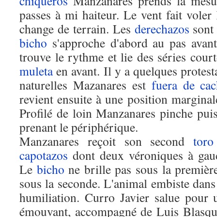
chiqueros
Manzanares prends la mes
passes à mi haiteur. Le vent fait voler
change de terrain. Les
derechazos
sont 
bicho
s'approche d'abord au pas avant
trouve le rythme et lie des séries cour
muleta
en avant. Il y a quelques protest
naturelles Mazanares est
fuera de ca
revient ensuite à une position margina
Profilé de loin Manzanares pinche pui
prenant le périphérique.
Manzanares reçoit son second
toro
capotazos
dont deux véroniques à gau
Le
bicho
ne brille pas sous la premièr
sous la seconde. L'animal embiste dans l
humiliation. Curro Javier salue pour u
émouvant, accompagné de Luis Blasque