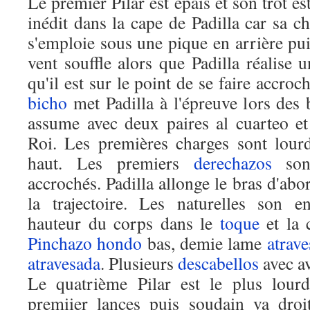
Le premier Pilar est épais et son trot est
inédit dans la cape de Padilla car sa ch
s'emploie sous une pique en arrière pu
vent souffle alors que Padilla réalise 
qu'il est sur le point de se faire accroc
bicho
met Padilla à l'épreuve lors des b
assume avec deux paires al cuarteo et
Roi. Les premières charges sont lourd
haut. Les premiers
derechazos
sont
accrochés. Padilla allonge le bras d'abo
la trajectoire. Les naturelles son e
hauteur du corps dans le
toque
et la 
Pinchazo hondo
bas, demie lame
atrav
atravesada
. Plusieurs
descabellos
avec av
Le quatrième Pilar est le plus lourd
premiier lances puis soudain va droi