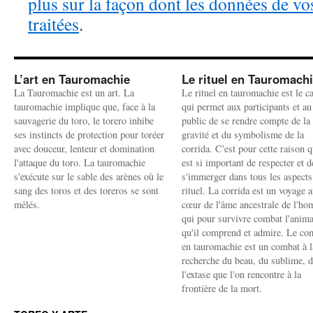
plus sur la façon dont les données de v
traitées
.
L’art en Tauromachie
Le rituel en Tauromach
La Tauromachie est un art. La
Le rituel en tauromachie est le c
tauromachie implique que, face à la
qui permet aux participants et au
sauvagerie du toro, le torero inhibe
public de se rendre compte de la
ses instincts de protection pour toréer
gravité et du symbolisme de la
avec douceur, lenteur et domination
corrida. C'est pour cette raison q
l'attaque du toro. La tauromachie
est si important de respecter et d
s'exécute sur le sable des arènes où le
s'immerger dans tous les aspects
sang des toros et des toreros se sont
rituel. La corrida est un voyage 
mêlés.
cœur de l'âme ancestrale de l'h
qui pour survivre combat l'anima
qu'il comprend et admire. Le co
en tauromachie est un combat à l
recherche du beau, du sublime, 
l'extase que l'on rencontre à la
frontière de la mort.