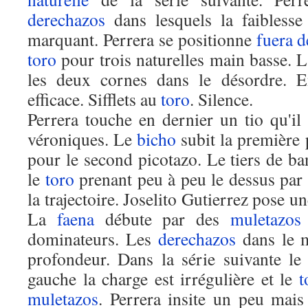
derechazos
dans lesquels la faibless
marquant. Perrera se positionne
fuera d
toro
pour trois naturelles main basse. 
les deux cornes dans le désordre. En
efficace. Sifflets au
toro
. Silence.
Perrera touche en dernier un tio qu'il
véroniques. Le
bicho
subit la première p
pour le second picotazo. Le tiers de ban
le
toro
prenant peu à peu le dessus par 
la trajectoire. Joselito Gutierrez pose u
La
faena
débute par des
muletazos
dominateurs. Les
derechazos
dans le m
profondeur. Dans la série suivante l
gauche la charge est irrégulière et le
t
muletazos
. Perrera insite un peu mais