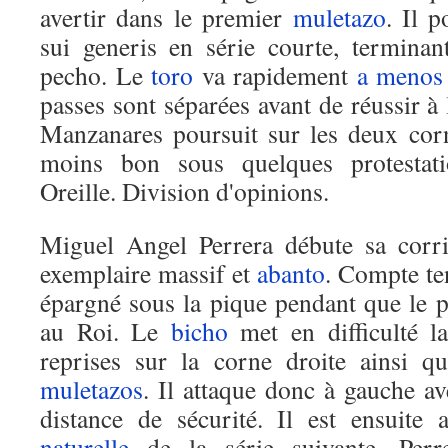
avertir dans le premier
muletazo
. Il 
sui generis en série courte, terminan
pecho. Le
toro
va rapidement
a menos
passes sont séparées avant de réussir à 
Manzanares poursuit sur les deux cor
moins bon sous quelques protestati
Oreille. Division d'opinions.
Miguel Angel Perrera débute sa corr
exemplaire massif et
abanto
. Compte ten
épargné sous la pique pendant que le p
au Roi. Le
bicho
met en difficulté 
reprises sur la corne droite ainsi q
muletazos
. Il attaque donc à gauche a
distance de sécurité. Il est ensuite 
naturelle
de la série suivante. Perr