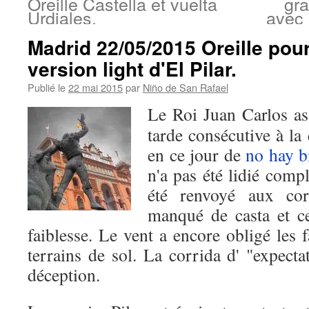
Oreille Castella et vuelta
gr
Urdiales.
avec 
Madrid 22/05/2015 Oreille pou
version light d'El Pilar.
Publié le
22 mai 2015
par
Niño de San Rafael
Le Roi Juan Carlos ass
tarde consécutive à la
en ce jour de
no hay bi
n'a pas été lidié comp
été renvoyé aux cor
manqué de casta et ce
faiblesse. Le vent a encore obligé les 
terrains de sol. La corrida d' "expecta
déception.