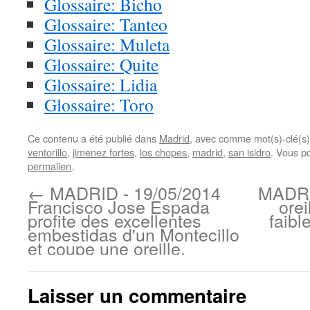
Glossaire: Bicho
Glossaire: Tanteo
Glossaire: Muleta
Glossaire: Quite
Glossaire: Lidia
Glossaire: Toro
Ce contenu a été publié dans
Madrid
, avec comme mot(s)-clé(s
ventorillo
,
jimenez fortes
,
los chopes
,
madrid
,
san isidro
. Vous p
permalien
.
←
MADRID - 19/05/2014
MADRI
Francisco Jose Espada
orei
profite des excellentes
faibl
embestidas d'un Montecillo
et coupe une oreille.
Laisser un commentaire