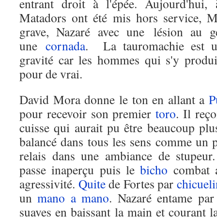
entrant droit à l'épée. Aujourd'hui
Matadors ont été mis hors service, 
grave, Nazaré avec une lésion au g
une
cornada
. La tauromachie est u
gravité car les hommes qui s'y produi
pour de vrai.
David Mora donne le ton en allant a
P
pour recevoir son premier
toro
. Il reç
cuisse qui aurait pu être beaucoup plu
balancé dans tous les sens comme un p
relais dans une ambiance de stupeur.
passe inaperçu puis le
bicho
combat a
agressivité.
Quite
de Fortes par
chicueli
un
mano a mano
. Nazaré entame pa
suaves en baissant la main et courant 