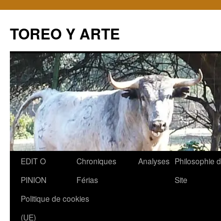
TOREO Y ARTE
Aller
EDIT O
Chroniques
Analyses
Philosophie 
au
PINION
Férias
Site
contenu
Politique de cookies
(UE)