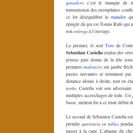
ganadero
c’est le manque de mo
transmission des exemplaires comba
ce lot déséquilibré le
matador
qui
épingle du jeu est Tomás Rufo qui a
son
entrega
à l’ouvrage.
Le premier, et seul
Toro
de Corte
Sebastian Castella
réalise des véro
pousse puis donne de la tête sou
premiers
muletazos
sur jambe fléch
passes suivantes se terminent par
distance idoine à droite, tout en ét
torito
, Castella voit son adversair
multiples accrochages de toile. Un
basse, mettent fin à ce triste début d
Le second de Sébastien Castella est d
prendre
querencia en
tablas
pendan
passer à la cape. L’attaque du che