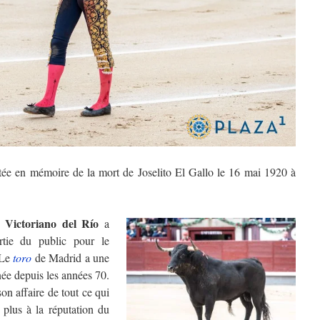
tée en mémoire de la mort de Joselito El Gallo le 16 mai 1920 à
 Victoriano del Río
a
rtie du public pour le
 Le
toro
de Madrid a une
inée depuis les années 70.
son affaire de tout ce qui
e plus à la réputation du