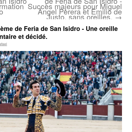
n Isidro
de Feria de San Isidro -
irmation
Succès majeurs pour Miguel
o
Ángel Perera et Emilio de
Justo, sans oreilles.
→
ème de Feria de San Isidro - Une oreille
taire et décidé.
afael