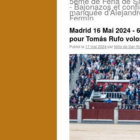
5ème de Feria de Sa
- Bajonazos et conf
manquée d’Alejandr
Fermín.
Madrid 16 Mai 2024 - 6
pour Tomás Rufo volon
Publié le
17 mai 2024
par
Niño de San R