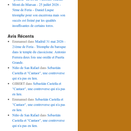
Mont-de-Marsan - 25 juillet 2026 -
5ème de Feria – Daniel Luque
triomphe pour son encerrona mais son
succès est freiné par les qualités
insuffisantes de certains toros.
Avis Récents
Emmanuel
dans
Madrid 31 mai 2026 -
21ème de Feria - Triomphe du baroque
dans le temple du classicisme. Antonio
Ferrera deux fois une oreille et Puerta
Grande.
Niño de San Rafael
dans
Sebastián
Castella et "Cantaor", une controverse
qui n'a pas eu lieu.
GIBERT
dans
Sebastián Castella et
"Cantaor", une controverse qui n'a pas
eu lieu.
Emmanuel
dans
Sebastián Castella et
"Cantaor", une controverse qui n'a pas
eu lieu.
Niño de San Rafael
dans
Sebastián
Castella et "Cantaor", une controverse
qui n'a pas eu lieu.