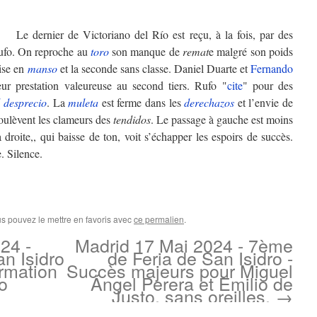
rnier de Victoriano del Río est reçu, à la fois, par des
fo. On reproche au
toro
son manque de
remat
e malgré son poids
ise en
manso
et la seconde sans classe. Daniel Duarte et
Fernando
ur prestation valeureuse au second tiers. Rufo "
cite
" pour des
l desprecio
. La
muleta
est ferme dans les
derechazos
et l’envie de
soulèvent les clameurs des
tendidos
. Le passage à gauche est moins
à droite,, qui baisse de ton, voit s’échapper les espoirs de succès.
. Silence.
us pouvez le mettre en favoris avec
ce permalien
.
24 -
Madrid 17 Mai 2024 - 7ème
n Isidro
de Feria de San Isidro -
irmation
Succès majeurs pour Miguel
o
Ángel Perera et Emilio de
Justo, sans oreilles.
→