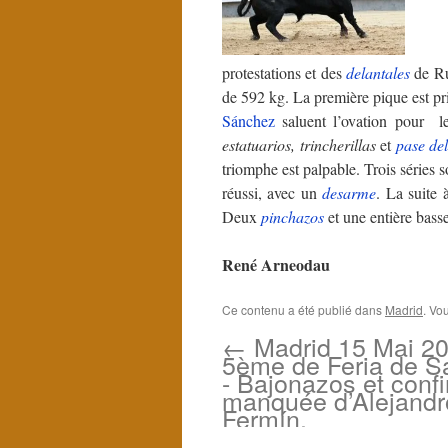
Le de
protestations et des
delantales
de Ru
de 592 kg. La première pique est pr
Sánchez
saluent l’ovation pour le
estatuarios,
trincherillas
et
pase de
triomphe est palpable. Trois séries 
réussi, avec un
desarme
. La suite 
Deux
pinchazos
et une entière basse
René Arneodau
Ce contenu a été publié dans
Madrid
. Vo
←
Madrid 15 Mai 20
5ème de Feria de Sa
- Bajonazos et conf
manquée d’Alejandr
Fermín.