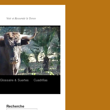
Voir et Ressentir le Toreo
Glossaire & Suertes
Cuadrillas
Recherche