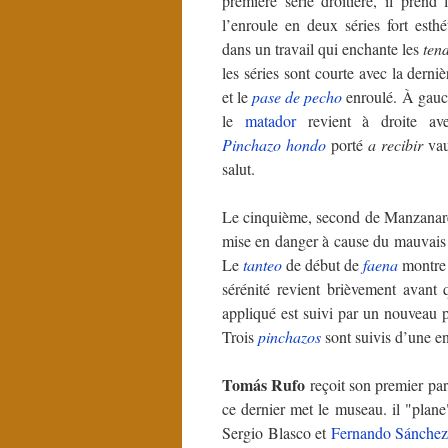
première série droitière, il prend
l’enroule en deux séries fort esthét
dans un travail qui enchante les
ten
les séries sont courte avec la derni
et le
pase de pecho
enroulé. À gauch
le
matador
revient à droite ave
Pinchazo hondo
porté
a recibir
vau
salut.
Le cinquième, second de Manzanares
mise en danger à cause du mauvais 
Le
tanteo
de début de
faena
montre 
sérénité revient brièvement avant
appliqué est suivi par un nouveau p
Trois
pinchazos
sont suivis d’une e
Tomás Rufo
reçoit son premier pa
ce dernier met le museau. il "plan
Sergio Blasco et
Fernando Sánchez