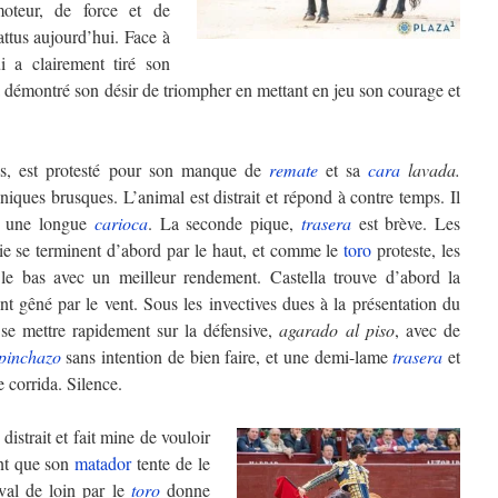
teur, de force et de
ttus aujourd’hui. Face à
 a clairement tiré son
 démontré son désir de triompher en mettant en jeu son courage et
s, est protesté pour son manque de
remate
et sa
cara
lavada.
niques brusques. L’animal est distrait et répond à contre temps. Il
s une longue
carioca
. La seconde pique,
trasera
est brève. Les
ie se terminent d’abord par le haut, et comme le
toro
proteste, les
 le bas avec un meilleur rendement. Castella trouve d’abord la
ant gêné par le vent. Sous les invectives dues à la présentation du
e se mettre rapidement sur la défensive,
agarado al piso
, avec de
pinchazo
sans intention de bien faire, et une demi-lame
trasera
et
e corrida. Silence.
istrait et fait mine de vouloir
t que son
matador
tente de le
val de loin par le
toro
donne