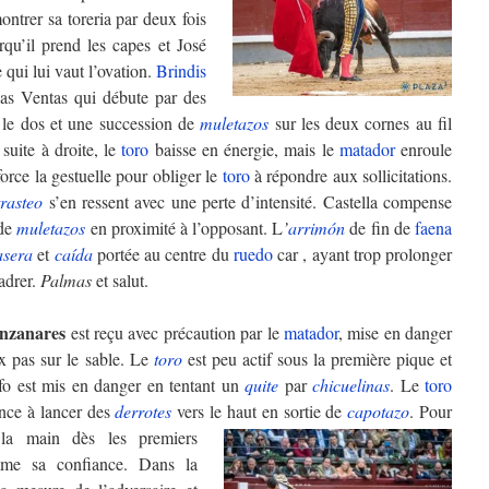
ntrer sa toreria par deux fois
rqu’il prend les capes et José
 qui lui vaut l’ovation.
Brindis
as Ventas qui débute par des
le dos et une succession de
muletazos
sur les deux cornes au fil
suite à droite, le
toro
baisse en énergie, mais le
matador
enroule
orce la gestuelle pour obliger le
toro
à répondre aux sollicitations.
trasteo
s’en ressent avec une perte d’intensité. Castella compense
 de
muletazos
en proximité à l’opposant. L
’
arrimón
de fin de
faena
asera
et
caída
portée au centre du
ruedo
car , ayant trop prolonger
cadrer.
Palmas
et salut.
nzanares
est reçu avec précaution par le
matador
, mise en danger
x pas sur le sable. Le
toro
est peu actif sous la première pique et
fo est mis en danger en tentant un
quite
par
chicuelinas
. Le
toro
ance à lancer des
derrotes
vers le haut en sortie de
capotazo
.
Pour
 la main dès les premiers
me sa confiance. Dans la