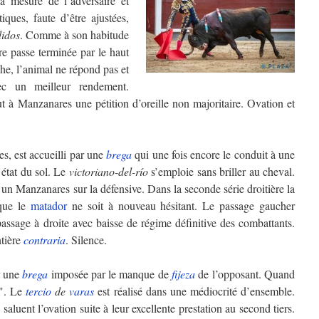
 la mesure de l’adversaire et
iques, faute d’être ajustées,
didos
. Comme à son habitude
ère passe terminée par le haut
e, l’animal ne répond pas et
c un meilleur rendement.
t à Manzanares une pétition d’oreille non majoritaire. Ovation et
, est accueilli par une
brega
qui une fois encore le conduit à une
état du sol. Le
victoriano-del-río
s’emploie sans briller au cheval.
un Manzanares sur la défensive. Dans la seconde série droitière la
 que le
matador
ne soit à nouveau hésitant. Le passage gaucher
assage à droite avec baisse de régime définitive des combattants.
ntière
contraria
. Silence.
r une
brega
imposée par le manque de
fijeza
de l’opposant. Quand
e". Le
tercio
de
varas
est réalisé dans une médiocrité d’ensemble.
saluent l’ovation suite à leur excellente prestation au second tiers.