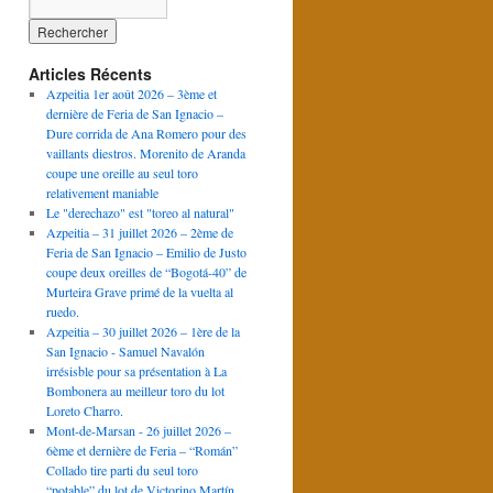
Articles Récents
Azpeitia 1er août 2026 – 3ème et
dernière de Feria de San Ignacio –
Dure corrida de Ana Romero pour des
vaillants diestros. Morenito de Aranda
coupe une oreille au seul toro
relativement maniable
Le "derechazo" est "toreo al natural"
Azpeitia – 31 juillet 2026 – 2ème de
Feria de San Ignacio – Emilio de Justo
coupe deux oreilles de “Bogotá-40” de
Murteira Grave primé de la vuelta al
ruedo.
Azpeitia – 30 juillet 2026 – 1ère de la
San Ignacio - Samuel Navalón
irrésisble pour sa présentation à La
Bombonera au meilleur toro du lot
Loreto Charro.
Mont-de-Marsan - 26 juillet 2026 –
6ème et dernière de Feria – “Román”
Collado tire parti du seul toro
“potable” du lot de Victorino Martín.