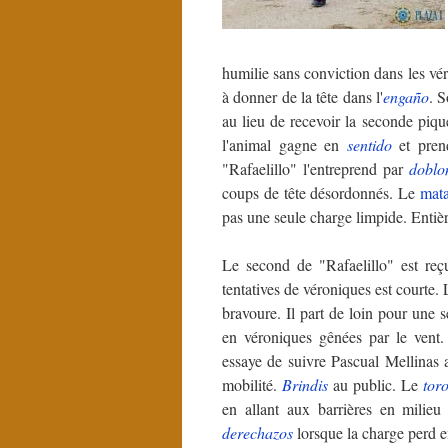
humilie sans conviction dans les vé
à donner de la tête dans l'
engaño
. S
au lieu de recevoir la seconde piqu
l'animal gagne en
sentido
et pre
"Rafaelillo" l'entreprend par
doblo
coups de tête désordonnés. Le
mat
pas une seule charge limpide. Entiè
Le second de "Rafaelillo" est re
tentatives de véroniques est courte.
bravoure. Il part de loin pour une 
en véroniques gênées par le vent
essaye de suivre Pascual Mellinas 
mobilité.
Brindis
au public. Le
tor
en allant aux barrières en milieu 
derechazos
lorsque la charge perd en