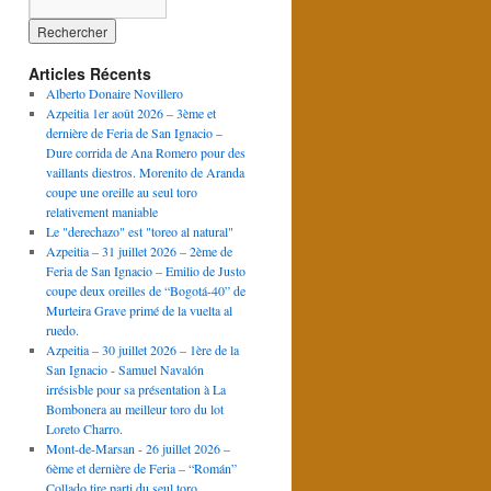
Articles Récents
Alberto Donaire Novillero
Azpeitia 1er août 2026 – 3ème et
dernière de Feria de San Ignacio –
Dure corrida de Ana Romero pour des
vaillants diestros. Morenito de Aranda
coupe une oreille au seul toro
relativement maniable
Le "derechazo" est "toreo al natural"
Azpeitia – 31 juillet 2026 – 2ème de
Feria de San Ignacio – Emilio de Justo
coupe deux oreilles de “Bogotá-40” de
Murteira Grave primé de la vuelta al
ruedo.
Azpeitia – 30 juillet 2026 – 1ère de la
San Ignacio - Samuel Navalón
irrésisble pour sa présentation à La
Bombonera au meilleur toro du lot
Loreto Charro.
Mont-de-Marsan - 26 juillet 2026 –
6ème et dernière de Feria – “Román”
Collado tire parti du seul toro