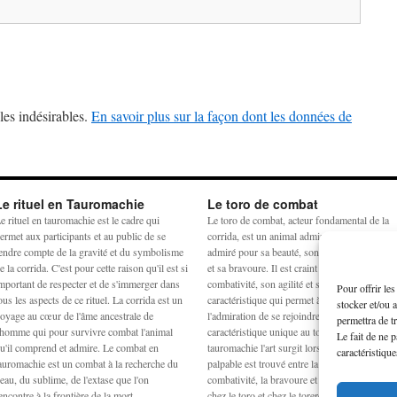
les indésirables.
En savoir plus sur la façon dont les données de
Le rituel en Tauromachie
Le toro de combat
e rituel en tauromachie est le cadre qui
Le toro de combat, acteur fondamental de la
ermet aux participants et au public de se
corrida, est un animal admiré et craint. Il est
endre compte de la gravité et du symbolisme
admiré pour sa beauté, son harmonie physiq
e la corrida. C'est pour cette raison qu'il est si
et sa bravoure. Il est craint pour sa
mportant de respecter et de s'immerger dans
combativité, son agilité et sa force. La
Pour offrir le
ous les aspects de ce rituel. La corrida est un
caractéristique qui permet à la crainte et à
stocker et/ou 
oyage au cœur de l'âme ancestrale de
l'admiration de se rejoindre est la noblesse,
permettra de t
'homme qui pour survivre combat l'animal
caractéristique unique au toro de combat. En
Le fait de ne 
u'il comprend et admire. Le combat en
tauromachie l'art surgit lorsqu'un équilibre
caractéristique
auromachie est un combat à la recherche du
palpable est trouvé entre la peur, la force, la
eau, du sublime, de l'extase que l'on
combativité, la bravoure et la noblesse à la fo
encontre à la frontière de la mort.
chez le toro et chez le torero.