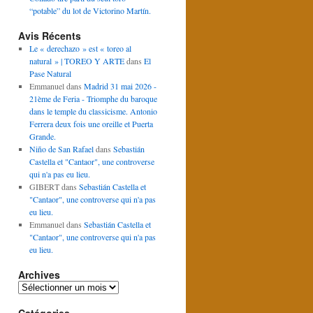
“potable” du lot de Victorino Martín.
Avis Récents
Le « derechazo » est « toreo al
natural » | TOREO Y ARTE
dans
El
Pase Natural
Emmanuel
dans
Madrid 31 mai 2026 -
21ème de Feria - Triomphe du baroque
dans le temple du classicisme. Antonio
Ferrera deux fois une oreille et Puerta
Grande.
Niño de San Rafael
dans
Sebastián
Castella et "Cantaor", une controverse
qui n'a pas eu lieu.
GIBERT
dans
Sebastián Castella et
"Cantaor", une controverse qui n'a pas
eu lieu.
Emmanuel
dans
Sebastián Castella et
"Cantaor", une controverse qui n'a pas
eu lieu.
Archives
Archives