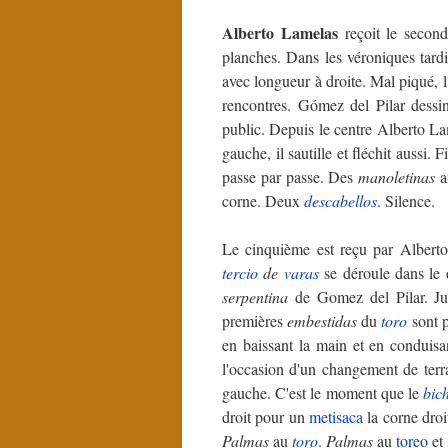
Alberto Lamelas
reçoit le secon
planches. Dans les véroniques tardi
avec longueur à droite. Mal piqué, l
rencontres. Gómez del Pilar dess
public. Depuis le centre Alberto L
gauche, il sautille et fléchit aussi. 
passe par passe. Des
manoletinas
a
corne. Deux
descabellos
. Silence.
Le cinquième est reçu par Albert
tercio
de
varas
se déroule dans le 
serpentina
de Gomez del Pilar. Ju
premières
embestidas
du
toro
sont p
en baissant la main et en conduisa
l'occasion d'un changement de terr
gauche. C'est le moment que le
bic
droit pour un
metisaca
la corne droi
Palmas
au
toro
.
Palmas
au
toreo
et 