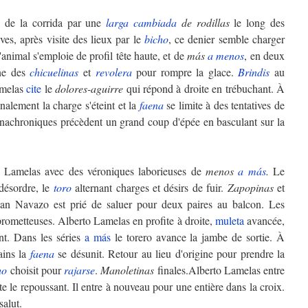
d de la corrida par une
larga cambiada
de rodillas
le long des
ves, après visite des lieux par le
bicho
, ce denier semble charger
'animal s'emploie de profil tête haute, et de
más
a menos
, en deux
ine des
chicuelinas
et
revolera
pour rompre la glace.
Brindis
au
amelas
cite
le
dolores-aguirre
qui répond à droite en trébuchant. À
Finalement la charge s'éteint et la
faena
se limite à des tentatives de
nachroniques précèdent un grand coup d'épée en basculant sur la
o Lamelas avec des véroniques laborieuses de
menos
a más
.
Le
désordre, le
toro
alternant charges et désirs de fuir.
Zapopinas
et
an Navazo est prié de saluer pour deux paires au balcon. Les
rometteuses. Alberto Lamelas en profite à droite,
muleta
avancée,
nt. Dans les séries
a más
le torero avance la jambe de sortie. À
ains la
faena
se désunit. Retour au lieu d'origine pour prendre la
ho
choisit pour
rajarse
.
Manoletinas
finales.Alberto Lamelas entre
te le repoussant. Il entre à nouveau pour une entière dans la croix.
salut.