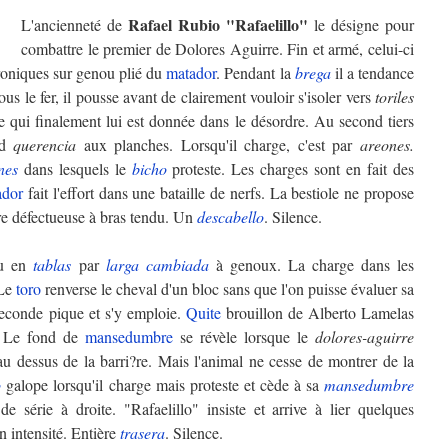
Rafael Rubio "
Rafaelillo"
L'ancienneté de
le désigne pour
combattre le premier de Dolores Aguirre. Fin et armé, celui-ci
roniques sur genou plié du
matador
. Pendant la
brega
il a tendance
ous le fer, il pousse avant de clairement vouloir s'isoler vers
toriles
e qui finalement lui est donnée dans le désordre. Au second tiers
nd
querencia
aux planches. Lorsqu'il charge, c'est par
areones.
nes
dans lesquels le
bicho
proteste. Les charges sont en fait des
ador
fait l'effort dans une bataille de nerfs. La bestiole ne propose
re défectueuse à bras tendu. Un
descabello
. Silence.
çu en
tablas
par
larga cambiada
à genoux. La charge dans les
 Le
toro
renverse le cheval d'un bloc sans que l'on puisse évaluer sa
seconde pique et s'y emploie.
Quite
brouillon de Alberto Lamelas
. Le fond de
mansedumbre
se révèle lorsque le
dolores-aguirre
au dessus de la barri?re. Mais l'animal ne cesse de montrer de la
o
galope lorsqu'il charge mais proteste et cède à sa
mansedumbre
de série à droite. "Rafaelillo" insiste et arrive à lier quelques
 intensité. Entière
trasera
. Silence.