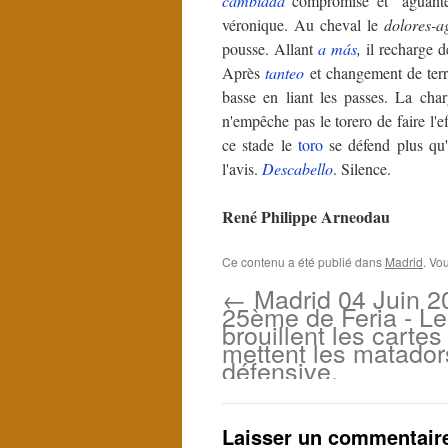
cambiada
compromise et "aguant
véronique. Au cheval le
dolores-a
pousse. Allant
a más
,
il recharge d
Après
tanteo
et changement de ter
basse en liant les passes. La ch
n'empêche pas le torero de faire l
ce stade le
toro
se défend plus qu'
l'avis.
Descabello
. Silence.
René Philippe Arneodau
Ce contenu a été publié dans
Madrid
. Vo
←
Madrid 04 Juin 2
25ème de Feria - Le
brouillent les cartes
mettent les matadors
défensive.
Laisser un commentair