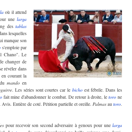
la
où il attend
pour une
larga
long des
tablas
dans lesquelles
 qui manque son
o
s'emploie par
l Chano". Le
de changer de
se révéler dans
 en courant la
e du
mando
en
aguirre
. Les séries sont courtes car le
bicho
est fébrile. Dans les
ro
fait mine d'abandonner le combat. De retour à droite, le
toro
ne
Avis. Entière de coté. Pétition partielle et oreille.
Palmas
au
toro
.
les
pour recevoir son second adversaire à genoux pour une
larga