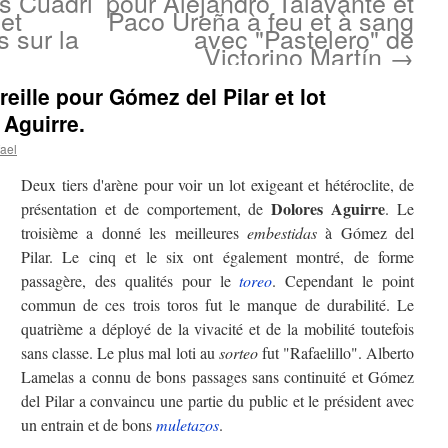
s Cuadri
pour Alejandro Talavante et
 et
Paco Ureña à feu et à sang
 sur la
avec "Pastelero" de
Victorino Martín
→
eille pour Gómez del Pilar et lot
 Aguirre.
ael
Deux tiers d'arène pour voir un lot exigeant et hétéroclite, de
Dolores Aguirre
présentation et de comportement, de
. Le
troisième a donné les meilleures
embestidas
à Gómez del
Pilar. Le cinq et le six ont également montré, de forme
passagère, des qualités pour le
toreo
. Cependant le point
commun de ces trois toros fut le manque de durabilité. Le
quatrième a déployé de la vivacité et de la mobilité toutefois
sans classe. Le plus mal loti au
sorteo
fut "Rafaelillo". Alberto
Lamelas a connu de bons passages sans continuité et Gómez
del Pilar a convaincu une partie du public et le président avec
un entrain et de bons
muletazos
.