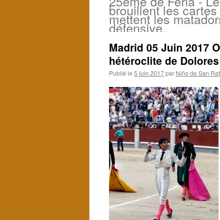
25ème de Feria - Le
brouillent les cartes
mettent les matadors
défensive.
Madrid 05 Juin 2017 Or
hétéroclite de Dolores
Publié le
5 juin 2017
par
Niño de San Raf