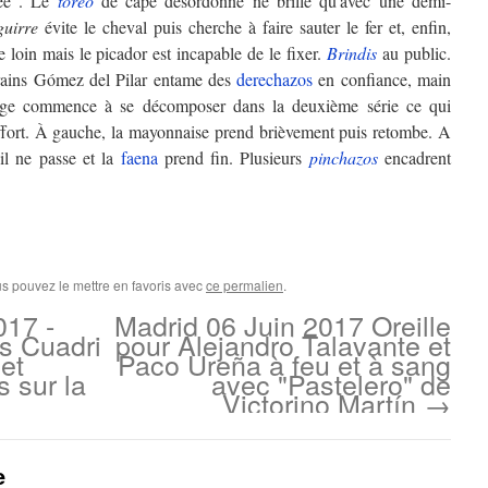
ée". Le
toreo
de cape désordonné ne brille qu'avec une demi-
guirre
évite le cheval puis cherche à faire sauter le fer et, enfin,
e loin mais le picador est incapable de le fixer.
Brindis
au public.
rains Gómez del Pilar entame des
derechazos
en confiance, main
arge commence à se décomposer dans la deuxième série ce qui
'effort. À gauche, la mayonnaise prend brièvement puis retombe. A
il ne passe et la
faena
prend fin. Plusieurs
pinchazos
encadrent
us pouvez le mettre en favoris avec
ce permalien
.
017 -
Madrid 06 Juin 2017 Oreille
s Cuadri
pour Alejandro Talavante et
 et
Paco Ureña à feu et à sang
 sur la
avec "Pastelero" de
Victorino Martín
→
e