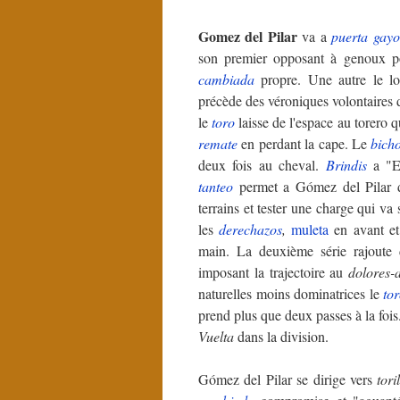
Gomez del Pilar
va a
puerta gayo
son premier opposant à genoux 
cambiada
propre. Une autre le 
précède des véroniques volontaires 
le
toro
laisse de l'espace au torero
remate
en perdant la cape. Le
bich
deux fois au cheval.
Brindis
a "E
tanteo
permet a Gómez del Pilar 
terrains et tester une charge qui va 
les
derechazos
,
muleta
en avant et
main. La deuxième série rajout
imposant la trajectoire au
dolores-
naturelles moins dominatrices le
to
prend plus que deux passes à la fois. 
Vuelta
dans la division.
Gómez del Pilar se dirige vers
tori