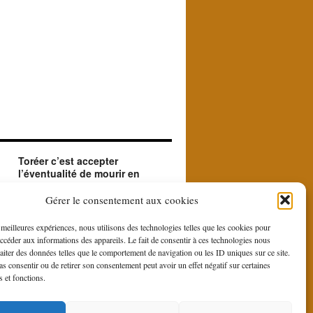
Toréer c’est accepter
l’éventualité de mourir en
créant le beau.
ue
Le matador accepte en toréant l'éventualité de
Gérer le consentement aux cookies
sa mort. Il le fait car il est à la recherche du
beau et du sublime que le contraste entre la
s meilleures expériences, nous utilisons des technologies telles que les cookies pour
force et la bravoure du toro et la douce
accéder aux informations des appareils. Le fait de consentir à ces technologies nous
gestuelle du toreo, fait naître du rituel de la
raiter des données telles que le comportement de navigation ou les ID uniques sur ce site.
corrida.
pas consentir ou de retirer son consentement peut avoir un effet négatif sur certaines
s et fonctions.
is