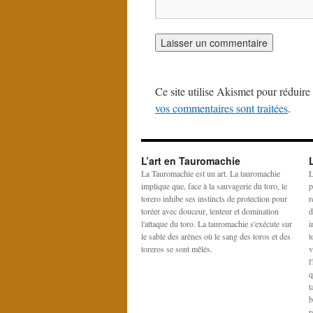
Ce site utilise Akismet pour réduire 
vos commentaires sont traitées
.
L’art en Tauromachie
La Tauromachie est un art. La tauromachie
L
implique que, face à la sauvagerie du toro, le
p
torero inhibe ses instincts de protection pour
r
toréer avec douceur, lenteur et domination
d
l'attaque du toro. La tauromachie s'exécute sur
i
le sable des arènes où le sang des toros et des
t
toreros se sont mêlés.
v
l
q
t
b
r