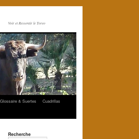
Voir et Ressentir le Toreo
Glossaire & Suertes
Cuadrillas
Recherche