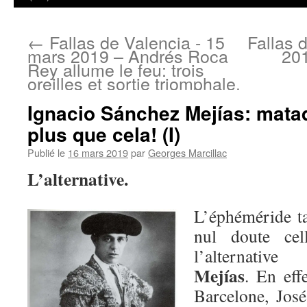
←
Fallas de Valencia - 15
Fallas 
mars 2019 – Andrés Roca
201
Rey allume le feu: trois
oreilles et sortie triomphale.
Ignacio Sánchez Mejías: matad
plus que cela! (I)
Publié le
16 mars 2019
par
Georges Marcillac
L’alternative.
L’éphéméride ta
nul doute cel
l’alternative
Mejías
. En eff
Barcelone, Jos