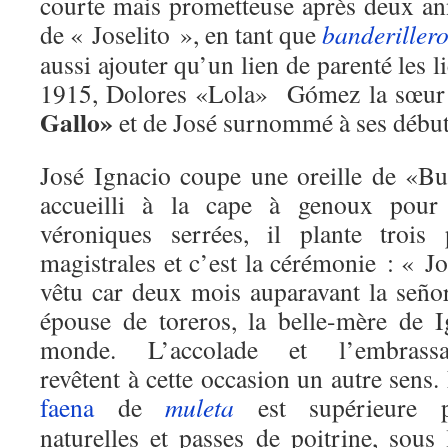
courte mais prometteuse après deux an
de « Joselito », en tant que
banderiller
aussi ajouter qu’un lien de parenté les l
1915, Dolores «Lola» Gómez la sœur 
Gallo»
et de José surnommé à ses début
José Ignacio coupe une oreille de «Bu
accueilli à la cape à genoux pour 
véroniques serrées, il plante trois 
magistrales et c’est la cérémonie : « Jo
vêtu car deux mois auparavant la señor
épouse de toreros, la belle-mère de Ig
monde.
L’accolade et l’embrass
revêtent à cette occasion un autre sens.
faena
de
muleta
est supérieure p
naturelles et passes de poitrine, sous 