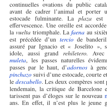
continuelles ovations du public catal
avant de cadrer l’animal et porter 
estocade fulminante. La
plaza
est 
effervescence. Une oreille est accordée
la
vuelta
triomphale. La
faena
au sixi
est précédée d’un
tercio
de banderil
assuré par Ignacio et « Joselito », 
idole, aussi grand
rehiletero.
Avec
muleta
, les passes naturelles évide
passes par le haut, d’
adornos
à geno
pinchazo
suivi d’une estocade, courte et
le
descabello
. Les deux compères sont 
lendemain, la critique de Barcelone 
tarissent pas d’éloges sur le nouveau
ans. En effet, il n’est plus le jeune 