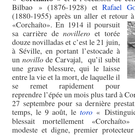
Bilbao » (1876-1928) et
Rafael Go
(1880-1955) après un aller et retour 
«Corchaíto».
En 1914 il poursuit
sa carrière de
novillero
et torée
douze novilladas et c’est le 21 juin,
à Séville, en portant l’estocade à
un
novillo
de Carvajal, qu’il subit
une grave blessure, qui le laisse
entre la vie et la mort, de laquelle il
se remet rapidement pour
reprendre l’épée un mois plus tard à Cor
27 septembre pour sa dernière prestat
temps, le 9 août, le
toro
« Distingui
blessait mortellement «Corchaíto»
modeste et digne, premier protecteur