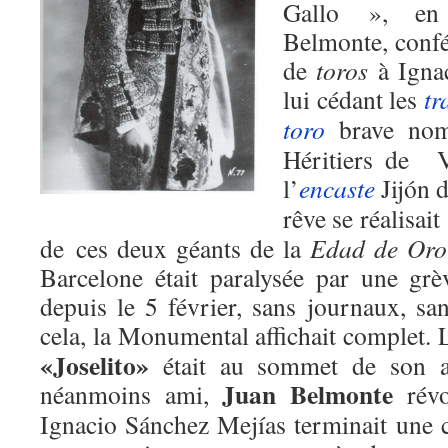
Gallo », en
Belmonte, confér
de
toros
à Igna
lui cédant les
tr
toro
brave nom
Héritiers de V
l’
encaste
Jijón 
rêve se réalisait 
de ces deux géants de la
Edad de Oro
Barcelone était paralysée par une grè
depuis le 5 février, sans journaux, sa
cela, la Monumental affichait complet.
«Joselito»
était au sommet de son ar
Juan Belmonte
néanmoins ami,
révo
Ignacio Sánchez Mejías terminait une