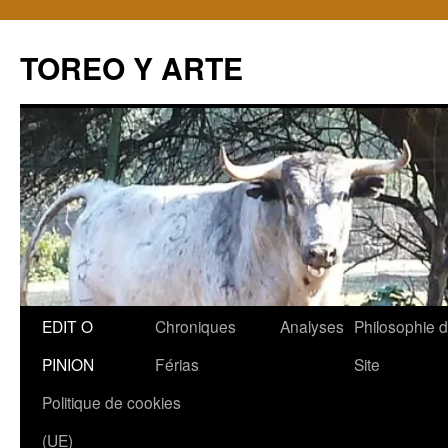
TOREO Y ARTE
Aller
EDIT O
Chroniques
Analyses
Philosophie 
au
PINION
Férias
Site
contenu
Politique de cookies
(UE)