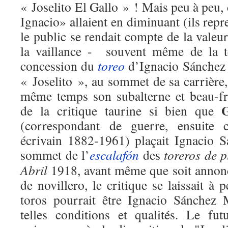
« Joselito El Gallo » ! Mais peu à peu
Ignacio» allaient en diminuant (ils repr
le public se rendait compte de la valeu
la vaillance - souvent même de la té
concession du
toreo
d’Ignacio Sánchez 
« Joselito », au sommet de sa carrière, 
même temps son subalterne et beau-frèr
de la critique taurine si bien que
(correspondant de guerre, ensuite c
écrivain 1882-1961) plaçait Ignacio 
sommet de l’
escalafón
des
toreros de p
Abril
1918, avant même que soit annonc
de novillero, le critique se laissait à
toros pourrait être Ignacio Sánchez 
telles conditions et qualités. Le fu