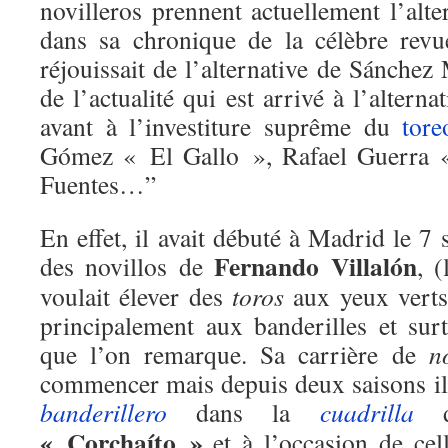
novilleros prennent actuellement l’alte
dans sa chronique de la célèbre rev
réjouissait de l’alternative de Sánchez 
de l’actualité qui est arrivé à l’altern
avant à l’investiture suprême du
tore
Gómez « El Gallo », Rafael Guerra «
Fuentes…”
En effet, il avait débuté à Madrid le 
Fernando Villalón
des novillos de
, 
voulait élever des
toros
aux yeux verts
principalement aux banderilles et sur
que l’on remarque. Sa carrière de
n
commencer mais depuis deux saisons il 
banderillero
dans la
cuadrilla
« Corchaíto »
et à l’occasion de cel