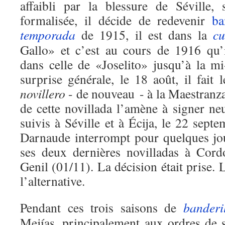
affaibli par la blessure de Séville,
formalisée, il décide de redevenir
ba
temporada
de 1915, il est dans la
cu
Gallo» et c’est au cours de 1916 qu’i
dans celle de «Joselito» jusqu’à la m
surprise générale, le 18 août, il fait 
novillero
- de nouveau - à la Maestranza 
de cette novillada l’amène à signer ne
suivis à Séville et à Écija, le 22 sept
Darnaude interrompt pour quelques jo
ses deux dernières novilladas à Cord
Genil (01/11). La décision était prise. 
l’alternative.
Pendant ces trois saisons de
banderi
Mejías, principalement aux ordres de s