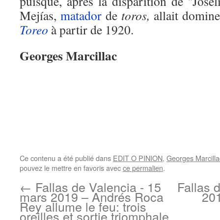
puisque, après la disparition de "Jose
Mejías,
matador
de
toros,
allait domine
Toreo
à partir de 1920.
Georges Marcillac
Ce contenu a été publié dans
EDIT O PINION
,
Georges Marcilla
pouvez le mettre en favoris avec
ce permalien
.
←
Fallas de Valencia - 15
Fallas 
mars 2019 – Andrés Roca
201
Rey allume le feu: trois
oreilles et sortie triomphale.